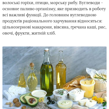
волоські горіхи, птицю, морську рибу. Вуглеводи -
основне паливо організму, яке призводить в роботу
всі важливі функції. До головним вуглеводною
продуктів раціонального харчування відносяться:
цільнозернові макарони, вівсяна, гречана каші, рис,
овочі, фрукти, житній хліб.