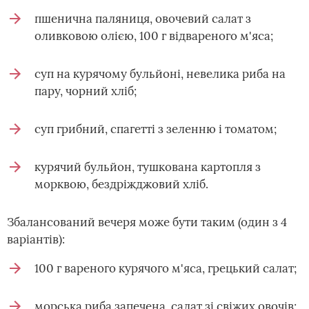
пшенична паляниця, овочевий салат з
оливковою олією, 100 г відвареного м'яса;
суп на курячому бульйоні, невелика риба на
пару, чорний хліб;
суп грибний, спагетті з зеленню і томатом;
курячий бульйон, тушкована картопля з
морквою, бездріжджовий хліб.
Збалансований вечеря може бути таким (один з 4
варіантів):
100 г вареного курячого м'яса, грецький салат;
морська риба запечена, салат зі свіжих овочів;