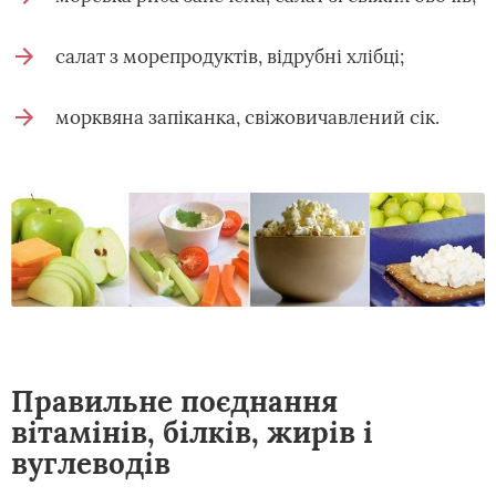
салат з морепродуктів, відрубні хлібці;
морквяна запіканка, свіжовичавлений сік.
Правильне поєднання
вітамінів, білків, жирів і
вуглеводів