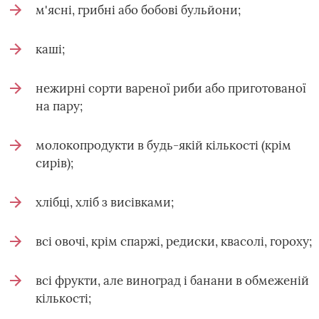
м'ясні, грибні або бобові бульйони;
каші;
нежирні сорти вареної риби або приготованої
на пару;
молокопродукти в будь-якій кількості (крім
сирів);
хлібці, хліб з висівками;
всі овочі, крім спаржі, редиски, квасолі, гороху;
всі фрукти, але виноград і банани в обмеженій
кількості;