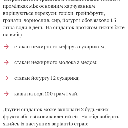
проміжках між основним харчуванням
вирішуються перекуси: горіхи, грейпфрути,
гранати, чорнослив, сир, йогурт і обов'язково 1,5
літра води в день. На сніданок протягом тижня їжте
на вибір:
стакан нежирного кефіру з сухариком;
стакан нежирного молока з медом;
стакан йогурту і 2 сухарика;
каша на воді 100 грам і чай.
Другий сніданок може включати 2 будь-яких
фрукта або свіжовичавлений сік. На обід виберіть
якийсь із наступних варіантів страв: