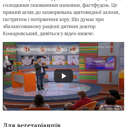
солодкими газованими напоями, фастфудом. Це
прямий шлях до захворювань щитовидної залози,
гастритом і погіршення зору. Що думає про
збалансованому раціоні дитини доктор
Комаровський, дивіться у відео нижче:
Корисна і неполезная їжа - Школа доктора Комаровського
Для вегетаріанців