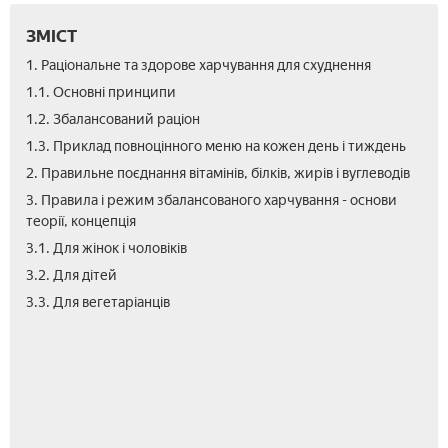
ЗМІСТ
1. Раціональне та здорове харчування для схуднення
1.1. Основні принципи
1.2. Збалансований раціон
1.3. Приклад повноцінного меню на кожен день і тиждень
2. Правильне поєднання вітамінів, білків, жирів і вуглеводів
3. Правила і режим збалансованого харчування - основи
теорії, концепція
3.1. Для жінок і чоловіків
3.2. Для дітей
3.4.
3.3. Для вегетаріанців
Діє
для
спо