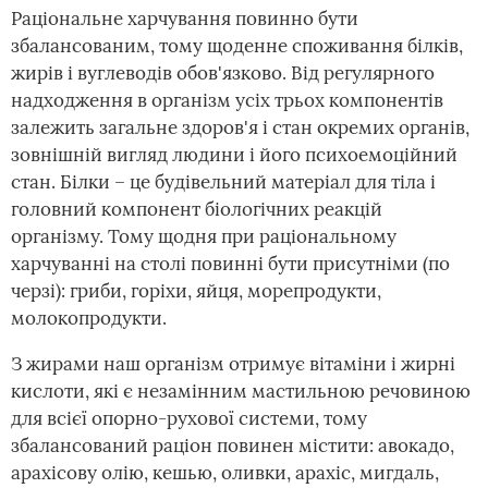
Раціональне харчування повинно бути
збалансованим, тому щоденне споживання білків,
жирів і вуглеводів обов'язково. Від регулярного
надходження в організм усіх трьох компонентів
залежить загальне здоров'я і стан окремих органів,
зовнішній вигляд людини і його психоемоційний
стан. Білки – це будівельний матеріал для тіла і
головний компонент біологічних реакцій
організму. Тому щодня при раціональному
харчуванні на столі повинні бути присутніми (по
черзі): гриби, горіхи, яйця, морепродукти,
молокопродукти.
З жирами наш організм отримує вітаміни і жирні
кислоти, які є незамінним мастильною речовиною
для всієї опорно-рухової системи, тому
збалансований раціон повинен містити: авокадо,
арахісову олію, кешью, оливки, арахіс, мигдаль,