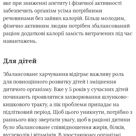
яке при зниженні апетиту і фізичної активності
забезпечить організм усіма потрібними
речовинами без зайвих калорій. Більш молодим,
фізично активним людям потрібен збалансований
раціон додаткові калорії замість витрачених під час
навантажень.
Для дітей
Збалансоване харчування відіграє важливу роль
для повноцінного розвитку дітей і зміцнення
дитячого організму. Вже у 5 років у сучасних дітей
починають проявлятися захворювання шлунково-
кишкового тракту, а пік проблеми припадає на
підлітковий період. Щоб цього уникнути, потрібно з
раннього віку звертати увагу, щоб в раціоні дитини
було збалансоване співвідношення жирів, білків,
вуглеводів і вітамінів. В зростаючому організмі