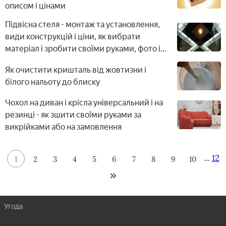
описом і цінами
Підвісна стеля - монтаж та установлення,
види конструкцій і ціни, як вибрати
матеріал і зробити своїми руками, фото і
відео
Як очистити кришталь від жовтизни і
білого нальоту до блиску
Чохол на диван і крісла універсальний і на
резинці - як зшити своїми руками за
викрійками або на замовлення
...
12
1
2
3
4
5
6
7
8
9
10
Угода