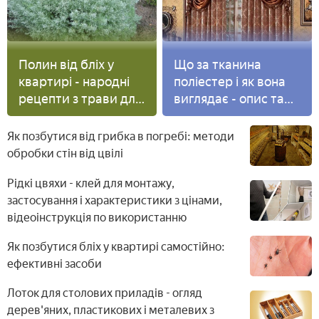
Полин від бліх у
Що за тканина
квартирі - народні
поліестер і як вона
рецепти з трави для
виглядає - опис та
ефективної
характеристика
боротьби в
матеріалу, фото і
Як позбутися від грибка в погребі: методи
домашніх умовах
відгуки
обробки стін від цвілі
Рідкі цвяхи - клей для монтажу,
застосування і характеристики з цінами,
відеоінструкція по використанню
Як позбутися бліх у квартирі самостійно:
ефективні засоби
Лоток для столових приладів - огляд
дерев'яних, пластикових і металевих з