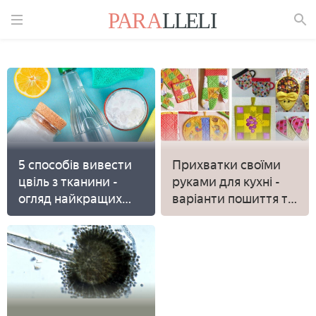
Знайти
5 способів вивести
Прихватки своїми
цвіль з тканини -
руками для кухні -
огляд найкращих
варіанти пошиття та
засобів і методів з
декору
фото