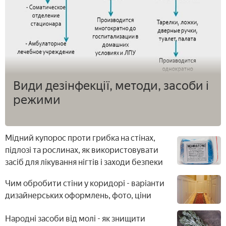
Види дезінфекції, методи, засоби і
режими
Мідний купорос проти грибка на стінах,
підлозі та рослинах, як використовувати
засіб для лікування нігтів і заходи безпеки
Чим обробити стіни у коридорі - варіанти
дизайнерських оформлень, фото, ціни
Народні засоби від молі - як знищити