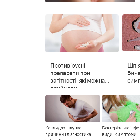
Противірусні
Ціп'
препарати при
бича
вагітності: які можна
симп
приймати
Кандидоз шлунка:
Бактеріальна інфек
причини і діагностика
види і симптоми