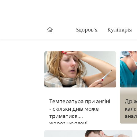
Здоров'я
Кулінарія
Температура при ангіні
Дріж
- скільки днів може
калі
триматися,
анал
жарознижуючі