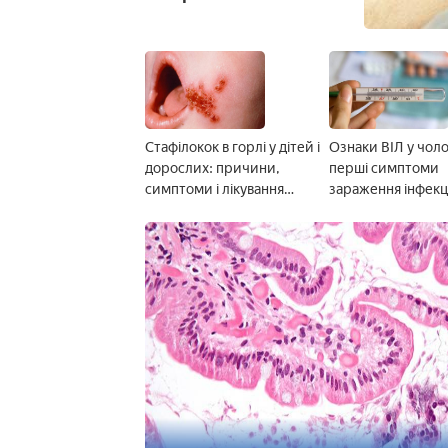
Стафілокок в горлі у дітей і
Ознаки ВІЛ у чолов
дорослих: причини,
перші симптоми
симптоми і лікування
зараження інфекц
інфекції
фото