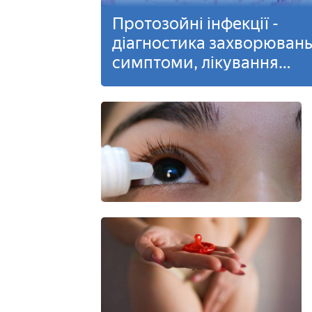
Протозойні інфекції -
діагностика захворювань
симптоми, лікування
препаратами
антипротозойными