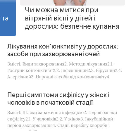
Чи можна митися при
 та
вітряній віспі у дітей і
дорослих: безпечне купання
Лікування кон'юнктивіту у дорослих:
засоби при захворюванні очей
Зміст1. Види захворювання2. Методи лікування2.1.
Гострий кон'юнктивіт2.2. Інфекційний2.3. Вірусний2.4.
Алергічний3. Народні засоби від кон'юнктивіту4.
Перші симптоми сифілісу у жінок і
чоловіків в початковій стадії
Зміст1. Шляхи зараження інфекцією2. Перші ознаки
сифілісу2.1. У чоловіків2.2. У жінок3. Інкубаційний
період захворювання4. Стадії перебігу хвороби і