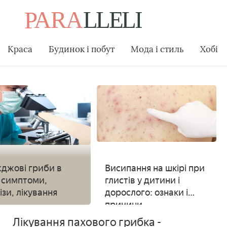
Краса
Будинок і побут
Мода і стиль
Хобі
джові гриби в
Висипання на шкірі при
: симптоми,
глистів у дитини і
ізи, лікування
дорослого: ознаки і
причини
Лікування пахового грибка -