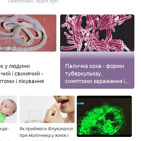
симптоми5. Відео про
як у людини
Паличка коха - форми
чий і свинячий -
туберкульозу,
томи і лікування
симптоми зараження і
наслідки
ція -
Як приймати Флуконазол
при молочниці у жінок і