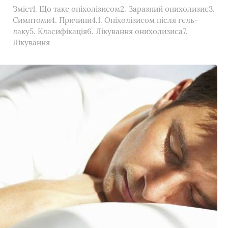
Зміст1. Що таке оніхолізисом2. Заразний онихолизис3.
Симптоми4. Причини4.1. Оніхолізисом після гель-
лаку5. Класифікація6. Лікування онихолизиса7.
Лікування