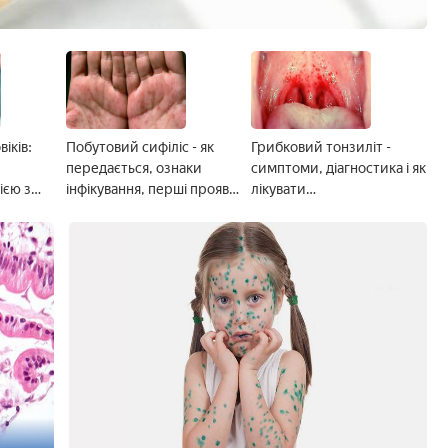
іків:
Побутовий сифіліс - як
Грибковий тонзиліт -
передається, ознаки
симптоми, діагностика і як
ією з
інфікування, перші прояви
лікувати
та терапія
протигрибковими
препаратами