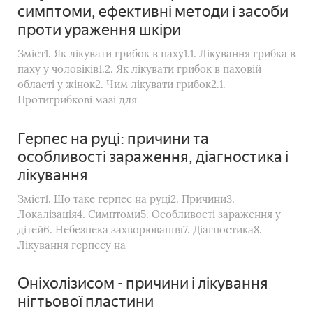
симптоми, ефективні методи і засоби
проти ураження шкіри
Зміст1. Як лікувати грибок в паху1.1. Лікування грибка в
паху у чоловіків1.2. Як лікувати грибок в паховій
області у жінок2. Чим лікувати грибок2.1.
Протигрибкові мазі для
Герпес на руці: причини та
особливості зараження, діагностика і
лікування
Зміст1. Що таке герпес на руці2. Причини3.
Локалізація4. Симптоми5. Особливості зараження у
дітей6. Небезпека захворювання7. Діагностика8.
Лікування герпесу на
Оніхолізисом - причини і лікування
нігтьової пластини