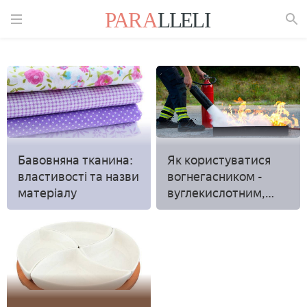
Знайти
Бавовняна тканина:
Як користуватися
властивості та назви
вогнегасником -
матеріалу
вуглекислотним,
порошковим і
повітряно-пінним,
правила
застосування