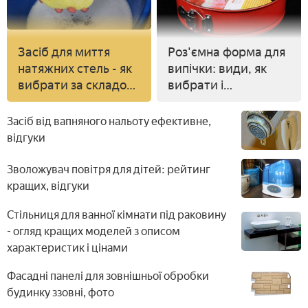
Засіб для миття
Роз'ємна форма для
натяжних стель - як
випічки: види, як
вибрати за складом,
вибрати і
виробника і ціною
використовувати
Засіб від вапняного нальоту ефективне,
відгуки
Зволожувач повітря для дітей: рейтинг
кращих, відгуки
Стільниця для ванної кімнати під раковину
- огляд кращих моделей з описом
характеристик і цінами
Фасадні панелі для зовнішньої обробки
будинку ззовні, фото