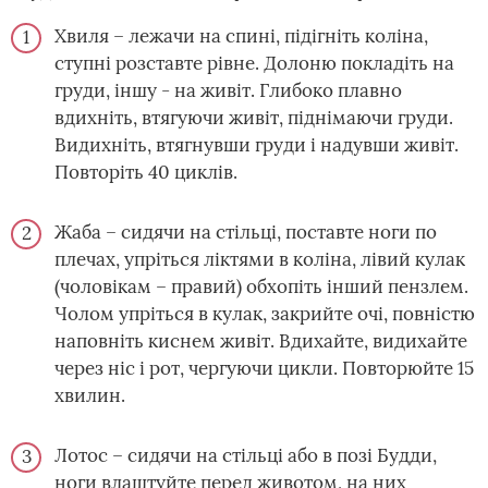
Хвиля – лежачи на спині, підігніть коліна,
ступні розставте рівне. Долоню покладіть на
груди, іншу - на живіт. Глибоко плавно
вдихніть, втягуючи живіт, піднімаючи груди.
Видихніть, втягнувши груди і надувши живіт.
Повторіть 40 циклів.
Жаба – сидячи на стільці, поставте ноги по
плечах, упріться ліктями в коліна, лівий кулак
(чоловікам – правий) обхопіть інший пензлем.
Чолом упріться в кулак, закрийте очі, повністю
наповніть киснем живіт. Вдихайте, видихайте
через ніс і рот, чергуючи цикли. Повторюйте 15
хвилин.
Лотос – сидячи на стільці або в позі Будди,
ноги влаштуйте перед животом, на них