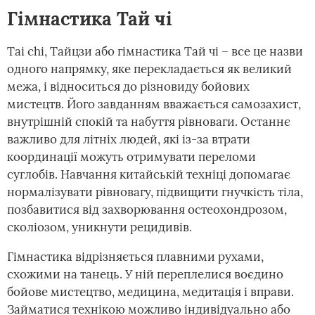
Гімнастика Тай чі
Tai chi, Тайцзи або гімнастика Тай чі – все це назви
одного напрямку, яке перекладається як великий
межа, і відноситься до різновиду бойових
мистецтв. Його завданням вважається самозахист,
внутрішній спокій та набуття рівноваги. Останнє
важливо для літніх людей, які із-за втрати
координації можуть отримувати переломи
суглобів. Навчання китайській техніці допомагає
нормалізувати рівновагу, підвищити гнучкість тіла,
позбавитися від захворювання остеохондрозом,
сколіозом, уникнути рецидивів.
Гімнастика відрізняється плавними рухами,
схожими на танець. У ній переплелися воєдино
бойове мистецтво, медицина, медитація і вправи.
Займатися технікою можливо індивідуально або