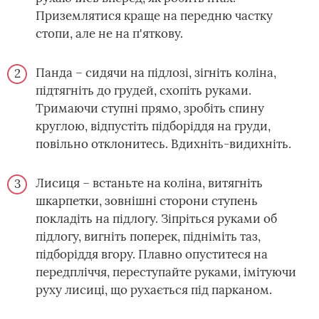
Приземлятися краще на передню частку
стопи, але не на п'яткову.
Панда – сидячи на підлозі, зігніть коліна,
підтягніть до грудей, схопіть руками.
Тримаючи ступні прямо, зробіть спину
круглою, відпустіть підборіддя на груди,
повільно отклонитесь. Вдихніть-видихніть.
Лисиця – встаньте на коліна, витягніть
шкарпетки, зовнішні сторони ступень
покладіть на підлогу. Зіпріться руками об
підлогу, вигніть поперек, підніміть таз,
підборіддя вгору. Плавно опуститеся на
передпліччя, переступайте руками, імітуючи
руху лисиці, що рухається під парканом.