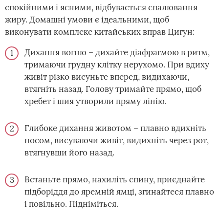
спокійними і ясними, відбувається спалювання
жиру. Домашні умови є ідеальними, щоб
виконувати комплекс китайських вправ Цигун:
Дихання вогню – дихайте діафрагмою в ритм,
тримаючи грудну клітку нерухомо. При вдиху
живіт різко висуньте вперед, видихаючи,
втягніть назад. Голову тримайте прямо, щоб
хребет і шия утворили пряму лінію.
Глибоке дихання животом – плавно вдихніть
носом, висуваючи живіт, видихніть через рот,
втягнувши його назад.
Встаньте прямо, нахиліть спину, приєднайте
підборіддя до яремній ямці, згинайтеся плавно
і повільно. Підніміться.