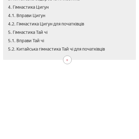
4. Гімнастика Цигун
4.1. Вправи Цигун
4.2. Гімнастика Цигун для початківців
5. Гімнастика Тай чі
5.1. Вправи Тай чі
6.
6.1.
7.
7.1.
8.
9.
9.1.
9.2.
9.3.
9.4.
5.2. Китайська гімнастика Тай чі для початківців
Гім
Гім
Гім
Впр
Дих
Кит
Гім
Дих
Циг
Ран
Ушу
Ушу
Тай
Тай
гім
озд
Циг
гім
для
Циг
для
цзя
гім
для
Циг
жін
поч
Циг
хре
для
–
поч
від