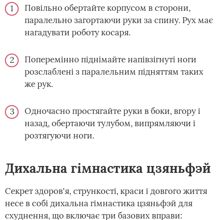
Повільно обертайте корпусом в сторони,
паралельно загортаючи руки за спину. Рух має
нагадувати роботу косаря.
Поперемінно піднімайте напівзігнуті ноги
розслаблені з паралельним підняттям таких
же рук.
Одночасно простягайте руки в боки, вгору і
назад, обертаючи тулубом, випрямляючи і
розтягуючи ноги.
Дихальна гімнастика цзяньфэй
Секрет здоров'я, стрункості, краси і довгого життя
несе в собі дихальна гімнастика цзяньфэй для
схуднення, що включає три базових вправи: