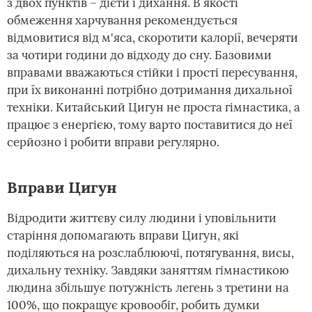
з двох пунктів – дієти і дихання. В якості
обмеження харчування рекомендується
відмовитися від м'яса, скоротити калорії, вечеряти
за чотири години до відходу до сну. Базовими
вправами вважаються стійки і прості пересування,
при їх виконанні потрібно дотримання дихальної
техніки. Китайський Цигун не проста гімнастика, а
працює з енергією, тому варто поставитися до неї
серйозно і робити вправи регулярно.
Вправи Цигун
Відродити життєву силу людини і уповільнити
старіння допомагають вправи Цигун, які
поділяються на розслаблюючі, потягування, висы,
дихальну техніку. Завдяки заняттям гімнастикою
людина збільшує потужність легень з третини на
100%, що покращує кровообіг, робить думки