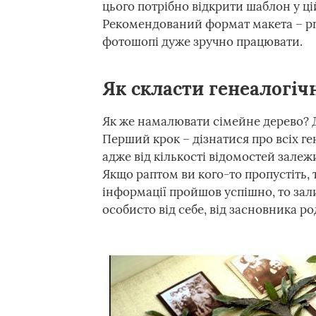
цього потрібно відкрити шаблон у ці
Рекомендований формат макета – pn
фотошопі дуже зручно працювати.
Як скласти генеалогічн
Як же намалювати сімейне дерево? Дл
Перший крок – дізнатися про всіх ге
адже від кількості відомостей залеж
Якщо раптом ви кого-то пропустіть, 
інформації пройшов успішно, то зал
особисто від себе, від засновника ро