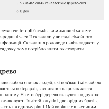
5. Як намалювати генеалогічне дерево сім'ї
6. Відео
слухаючи історії батьків, ви мимоволі можете
ародавні часи її складали у вигляді сімейного
інформації. Складання родоводу навіть задають у
садочку, тому потрібно знати, як створити
древо
вляє собою список людей, які пов'язані між собою
ається по ієрархії, заснованої на роках життя
ин одному. На стовбурі дерева вказують подружню
розташовують їх дітей, онуків і двоюрідних братів,
вають на одному рівні. Цей варіант є класичним,