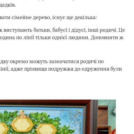
щадків.
ати сімейне дерево, існує ще декілька:
ок виступають батьки, бабусі і дідусі, інші родичі. Це
родина по лінії тільки однієї людини. Доповнити ж
адку окремо можуть зазначатися родичі по
лінії, адже прізвища подружжя до одруження були