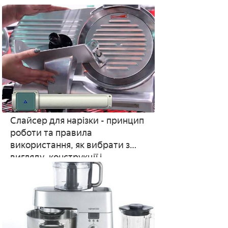
виробників і цін
Слайсер для нарізки - принцип
роботи та правила
використання, як вибрати з
вигляду, конструкції і
потужності