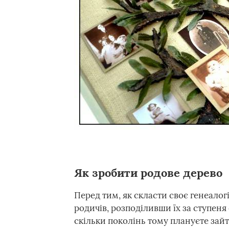
Як зробити родове дерево
Перед тим, як скласти своє генеалог
родичів, розподіливши їх за ступеня
скільки поколінь тому плануєте зай