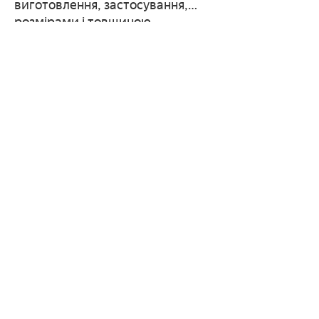
виготовлення, застосування,
розмірами і товщиною