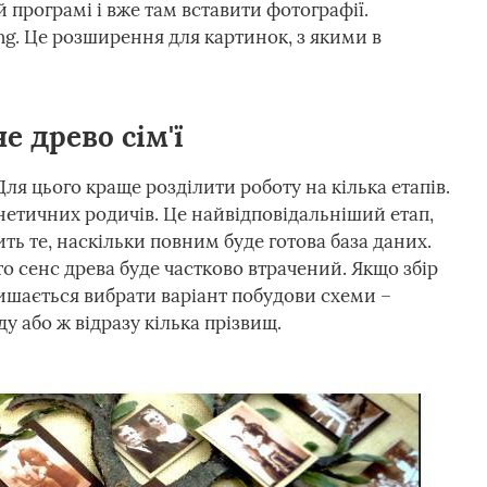
й програмі і вже там вставити фотографії.
g. Це розширення для картинок, з якими в
е древо сім'ї
я цього краще розділити роботу на кілька етапів.
нетичних родичів. Це найвідповідальніший етап,
ить те, наскільки повним буде готова база даних.
то сенс древа буде частково втрачений. Якщо збір
ишається вибрати варіант побудови схеми –
ду або ж відразу кілька прізвищ.