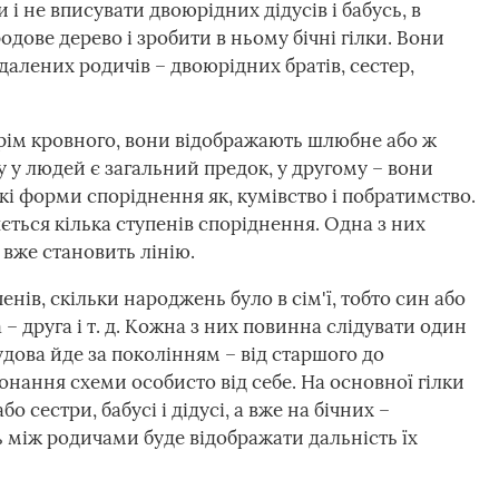
не вписувати двоюрідних дідусів і бабусь, в
ове дерево і зробити в ньому бічні гілки. Вони
далених родичів – двоюрідних братів, сестер,
крім кровного, вони відображають шлюбне або ж
 у людей є загальний предок, у другому – вони
акі форми споріднення як, кумівство і побратимство.
ться кілька ступенів споріднення. Одна з них
 вже становить лінію.
нів, скільки народжень було в сім'ї, тобто син або
 – друга і т. д. Кожна з них повинна слідувати один
удова йде за поколінням – від старшого до
онання схеми особисто від себе. На основної гілки
о сестри, бабусі і дідусі, а вже на бічних –
ь між родичами буде відображати дальність їх