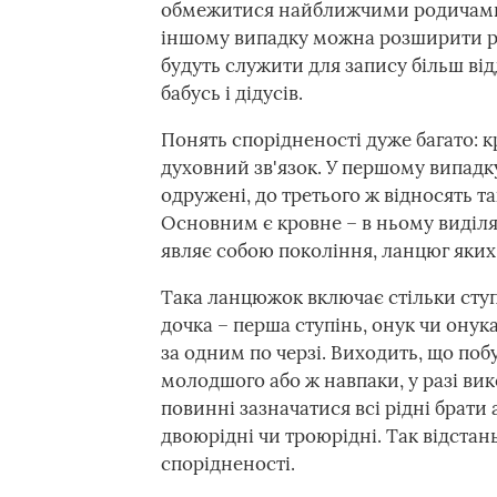
обмежитися найближчими родичами і 
іншому випадку можна розширити род
будуть служити для запису більш від
бабусь і дідусів.
Понять спорідненості дуже багато: 
духовний зв'язок. У першому випадку
одружені, до третього ж відносять т
Основним є кровне – в ньому виділяє
являє собою покоління, ланцюг яких
Така ланцюжок включає стільки ступе
дочка – перша ступінь, онук чи онука
за одним по черзі. Виходить, що поб
молодшого або ж навпаки, у разі вик
повинні зазначатися всі рідні брати аб
двоюрідні чи троюрідні. Так відстан
спорідненості.