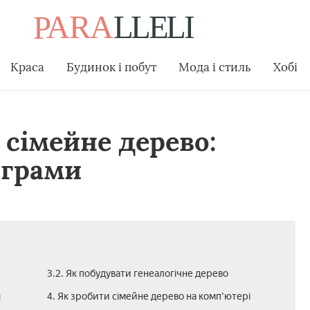
Краса
Будинок і побут
Мода і стиль
Хобі
сімейне дерево:
ограми
3.2. Як побудувати генеалогічне дерево
м
4. Як зробити сімейне дерево на комп'ютері