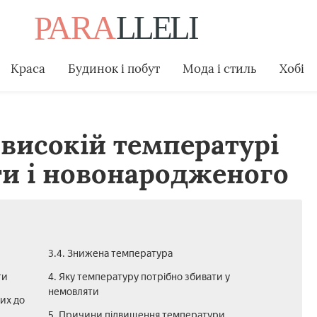
Краса
Будинок і побут
Мода і стиль
Хобі
високій температурі
ти і новонародженого
3.4. Знижена температура
ти
4. Яку температуру потрібно збивати у
немовляти
их до
5. Причини підвищення температури