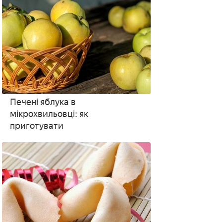
Печені яблука в
мікрохвильовці: як
приготувати