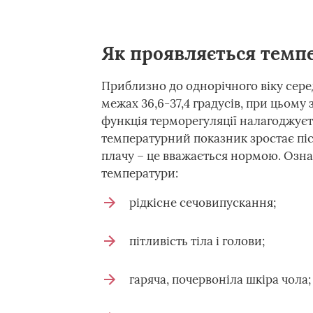
Як проявляється темп
Приблизно до однорічного віку сере
межах 36,6-37,4 градусів, при цьому
функція терморегуляції налагоджуєт
температурний показник зростає післ
плачу – це вважається нормою. Озн
температури:
рідкісне сечовипускання;
пітливість тіла і голови;
гаряча, почервоніла шкіра чола;