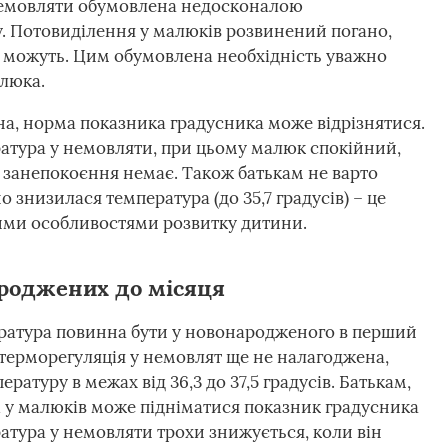
немовляти обумовлена недосконалою
. Потовиділення у малюків розвинений погано,
е можуть. Цим обумовлена необхідність уважно
люка.
а, норма показника градусника може відрізнятися.
атура у немовляти, при цьому малюк спокійний,
ля занепокоєння немає. Також батькам не варто
 знизилася температура (до 35,7 градусів) – це
ними особливостями розвитку дитини.
ароджених до місяця
ература повинна бути у новонародженого в перший
 терморегуляція у немовлят ще не налагоджена,
туру в межах від 36,3 до 37,5 градусів. Батькам,
рі у малюків може підніматися показник градусника
атура у немовляти трохи знижується, коли він