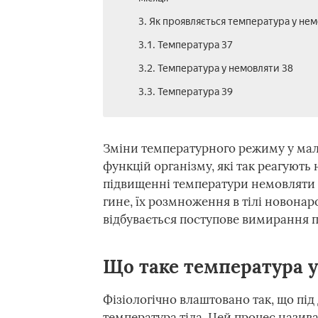
3. Як проявляється температура у не
3.1. Температура 37
3.2. Температура у немовляти 38
3.3. Температура 39
Зміни температурного режиму у мале
функцій організму, які так реагують
підвищенні температури немовляти ви
гине, їх розмноження в тілі новона
відбувається поступове вимирання п
Що таке температура 
Фізіологічно влаштовано так, що пі
температура тіла. Цей процес назив