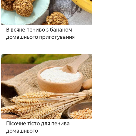
Вівсяне печиво з бананом
домашнього приготування
Пісочне тісто для печива
домашнього