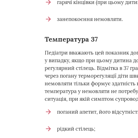
гарячі кінцівки (при цьому дитин
занепокоєння немовляти.
Температура 37
Педіатри вважають цей показник доп
у випадку, якщо при цьому дитина до
регулярний стілець. Відмітка в 37 г
через погану терморегуляції діти ш
немовляти тільки формує здатність 
температура у немовляти не потреб
ситуація, при якій симптом супрово
поганий апетит, його відсутніст
рідкий стілець;