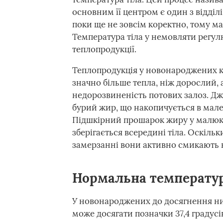
основним її центром є один з відділ
поки ще не зовсім коректно, тому м
Температура тіла у немовляти регул
теплопродукції.
Теплопродукція у новонароджених к
значно більше тепла, ніж дорослий, а
недорозвиненість потових залоз. Дж
бурий жир, що накопичується в мале
Підшкірний прошарок жиру у малюкі
зберігається всередині тіла. Оскіль
замерзанні вони активно смикають 
Нормальна температур
У новонароджених до досягнення ни
може досягати позначки 37,4 градусі