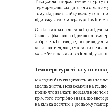
Така умовна норма температури у 
терморегуляцією дитячого організму
тому віддавати зайву вологу вони н
відстежувати температурні зміни ма
Оскільки кожна дитина індивідуальн
Якщо зафіксована підвищена темпер
добре їсть і виглядає, то приводу д
хвилюватися, якщо у крихти незначно
може бути пов'язано з індивідуаль
Температура тіла у новон
Молодих батьків цікавить, яка темп
місяць життя. Незважаючи на те, що
прийнято вважати нормальною темпера
крім того, потрібно знати, що ввече
на кілька десятих. При цьому темпер