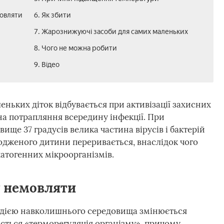
мовляти
6. Як збити
7. Жарознижуючі засоби для самих маленьких
8. Чого не можна робити
9. Відео
ньких діток відбувається при активізації захисних
 на потрапляння всередину інфекції. При
ще 37 градусів велика частина вірусів і бактерій
родженого дитини переривається, внаслідок чого
атогенних мікроорганізмів.
у немовляти
д дією навколишнього середовища змінюється
ається «терморегуляція організму», причому