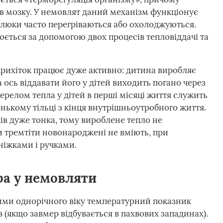
ів мозку. У немовлят даний механізм функціонує
алюки часто перегріваються або охолоджуються.
юється за допомогою двох процесів тепловіддачі та
рихіток працює дуже активно: дитина виробляє
 ось віддавати його у дітей виходить погано через
ерелом тепла у дітей в перші місяці життя служить
нькому тільці з кінця внутрішньоутробного життя.
в дуже тонка, тому вироблене тепло не
ки тремтіти новонароджені не вміють, при
ніжками і ручками.
а у немовляти
ми однорічного віку температурний показник
в (якщо завмер відбувається в пахвових западинах).