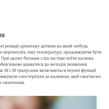
38
ої реакції організму дитини на який-небудь
о переносять таку температуру, продовжуючи бути
При цьому батькам слід частіше поїти малюка
обов'язково вдаватися до методів зниження
іж 38 і 39 градусами включаються імунні функції
овжувати спостерігати за малюком, щоб своєчасно
х симптомів.