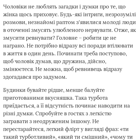
Чоловіки не люблять загадки і думки про те, що
жінка щось приховує. Будь-які інтриги, незрозумілі
розмови, незнайомі раптом з'явилися молоді люди
в оточенні змусять улюбленого нервувати. Отже, як
змусити ревнувати? Головне – робити це не
награно. Не потрібно відразу всі поради втілювати
в життя в один день. Починати треба поступово,
щоб чоловік думав, що дружина, дійсно,
змінюєтеся. Не можна, щоб ревнивець відразу
здогадався про задумом.
Будинки бувайте рідше, менше балуйте
приготованими вкусняшка. Така турбота
приїдається, а її відсутність починає наводити на
різні думки. Спробуйте в гостях з легкістю
загравати з неодруженим іншому. Не
перестарайтеся, легкий флірт у вигляді фраз: «ти
такий турботливий», «який ти смішний», «чому ти