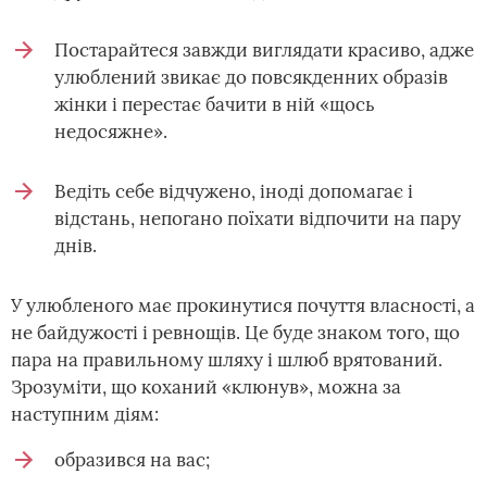
Постарайтеся завжди виглядати красиво, адже
улюблений звикає до повсякденних образів
жінки і перестає бачити в ній «щось
недосяжне».
Ведіть себе відчужено, іноді допомагає і
відстань, непогано поїхати відпочити на пару
днів.
У улюбленого має прокинутися почуття власності, а
не байдужості і ревнощів. Це буде знаком того, що
пара на правильному шляху і шлюб врятований.
Зрозуміти, що коханий «клюнув», можна за
наступним діям:
образився на вас;