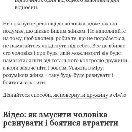
Відпочинок один від одного важливим для
відносин.
Не показуйте ревнощі до чоловіка, адже так він
подумає, що цікаво іншим жінкам. Не наполягайте
на тому, щоб хлопець робив те, що не подобається,
не намагайтеся «підігнути під себе». Все це вбиває
его чоловіка і при будь-якій можливості він буде
намагатися піти від тотального контролю дружини,
а коли захоче піти і зовсім. Уважна в міру,
розуміюча жінка – таку будь-буде ревнувати і
боятися втратити.
Дізнайтеся способи,
як повернути дружину
в сім'ю.
Відео: як змусити чоловіка
ревнувати і боятися втратити