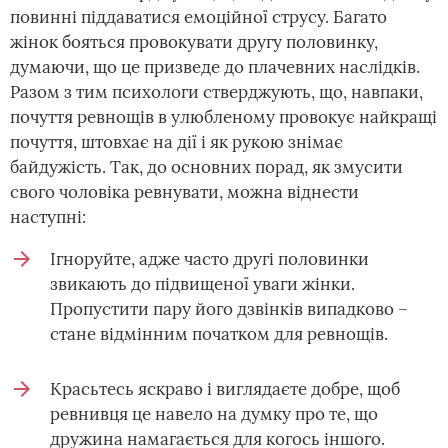
повинні піддаватися емоційної струсу. Багато
жінок бояться провокувати другу половинку,
думаючи, що це призведе до плачевних наслідків.
Разом з тим психологи стверджують, що, навпаки,
почуття ревнощів в улюбленому провокує найкращі
почуття, штовхає на дії і як рукою знімає
байдужість. Так, до основних порад, як змусити
свого чоловіка ревнувати, можна віднести
наступні:
Ігноруйте, адже часто другі половинки
звикають до підвищеної уваги жінки.
Пропустити пару його дзвінків випадково –
стане відмінним початком для ревнощів.
Красьтесь яскраво і виглядаєте добре, щоб
ревнивця це навело на думку про те, що
дружина намагається для когось іншого.