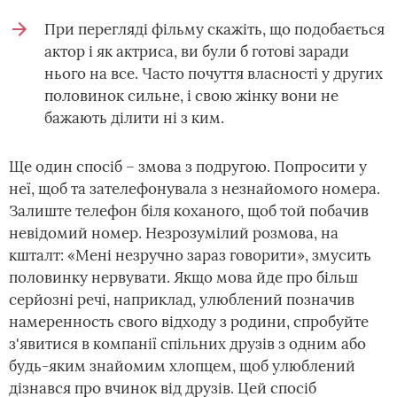
При перегляді фільму скажіть, що подобається
актор і як актриса, ви були б готові заради
нього на все. Часто почуття власності у других
половинок сильне, і свою жінку вони не
бажають ділити ні з ким.
Ще один спосіб – змова з подругою. Попросити у
неї, щоб та зателефонувала з незнайомого номера.
Залиште телефон біля коханого, щоб той побачив
невідомий номер. Незрозумілий розмова, на
кшталт: «Мені незручно зараз говорити», змусить
половинку нервувати. Якщо мова йде про більш
серйозні речі, наприклад, улюблений позначив
намеренность свого відходу з родини, спробуйте
з'явитися в компанії спільних друзів з одним або
будь-яким знайомим хлопцем, щоб улюблений
дізнався про вчинок від друзів. Цей спосіб