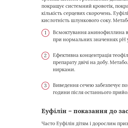
покращує системний кровотік, покра
кількість серцевих скорочень. Еуфіл
кислотність шлункового соку. Метаб
Всмоктування аминофиллина ві
при нормальних значеннях рН у 
Ефективна концентрація теофіл
препарату двічі на добу. Метабо
нирками.
Виведення сечею забезпечує по
години після останнього прийо
Еуфілін – показання до за
Часто Еуфілін дітям і дорослим при