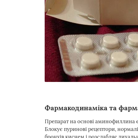
Фармакодинаміка та фарм
Препарат на основі аминофиллина є
Блокує пуринові рецептори, нормалі
бронхів киснем і розслабляє дихальн