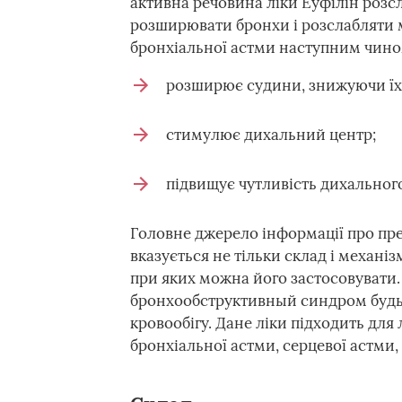
активна речовина ліки Еуфілін розсл
розширювати бронхи і розслабляти м
бронхіальної астми наступним чино
розширює судини, знижуючи їх 
стимулює дихальний центр;
підвищує чутливість дихального
Головне джерело інформації про преп
вказується не тільки склад і механізм
при яких можна його застосовувати.
бронхообструктивный синдром будь-
кровообігу. Дане ліки підходить для
бронхіальної астми, серцевої астми