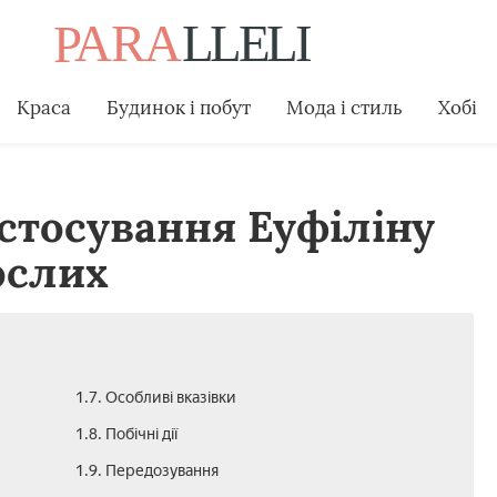
Краса
Будинок і побут
Мода і стиль
Хобі
астосування Еуфіліну
ослих
1.7. Особливі вказівки
1.8. Побічні дії
1.9. Передозування