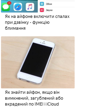
Як на айфоне включити спалах
при дзвінку - функцію
блимання
Як знайти айфон, якщо він
вимкнений, загублений або
вкрадений по IMEI і iCloud