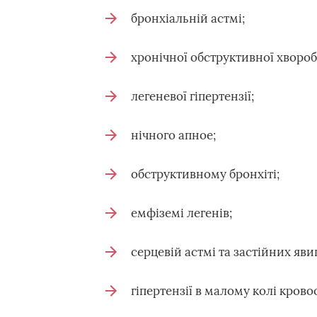
бронхіальній астмі;
хронічної обструктивної хвороб
легеневої гіпертензії;
нічного апное;
обструктивному бронхіті;
емфіземі легенів;
серцевій астмі та застійних яви
гіпертензії в малому колі кровоо