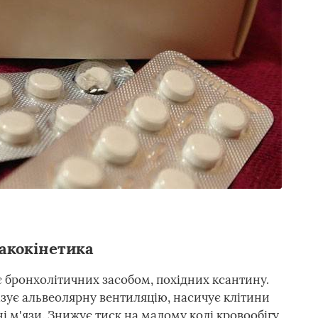
акокінетика
 бронхолітичних засобом, похідних ксантину.
зує альвеолярну вентиляцію, насичує клітини
і м'язи. Знижує тиск на малому колі кровообігу,