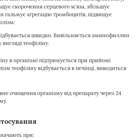
щує скорочення серцевого м'яза, збільшує
ін гальмує агрегацію тромбоцитів, підвищує
олізм:
дбувається швидко. Вивільняється аминофиллин
вигляді теофіліну.
іну в організмі підтримується при прийомі
лізм теофіліну відбувається в печінці, виводиться
вне очищення організму від препарату через 24
му.
стосування
значають при: