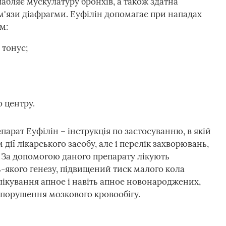
абляє мускулатуру бронхів, а також здатна
'язи діафрагми. Еуфілін допомагає при нападах
м:
тонус;
 центру.
арат Еуфілін – інструкція по застосуванню, в якій
 дії лікарського засобу, але і перелік захворювань,
 За допомогою даного препарату лікують
якого генезу, підвищений тиск малого кола
 лікування апное і навіть апное новонароджених,
, порушення мозкового кровообігу.