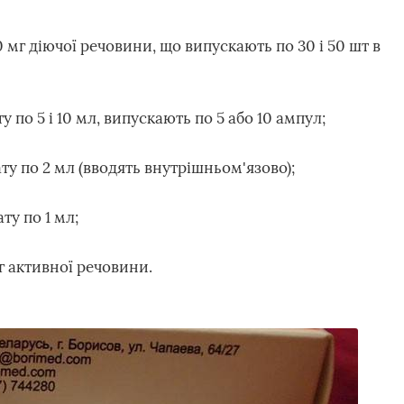
50 мг діючої речовини, що випускають по 30 і 50 шт в
по 5 і 10 мл, випускають по 5 або 10 ампул;
у по 2 мл (вводять внутрішньом'язово);
у по 1 мл;
г активної речовини.