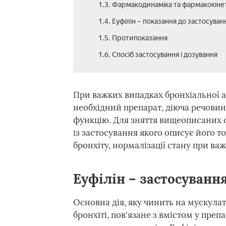
1.3. Фармакодинаміка та фармакокіне
1.4. Еуфілін – показання до застосуван
1.5. Протипоказання
1.6. Спосіб застосування і дозування
При важких випадках бронхіальної а
необхідний препарат, діюча речовин
функцію. Для зняття вищеописаних с
із застосування якого описує його т
бронхіту, нормалізації стану при ва
Еуфілін – застосуванн
Основна дія, яку чинить на мускула
бронхіті, пов'язане з вмістом у преп