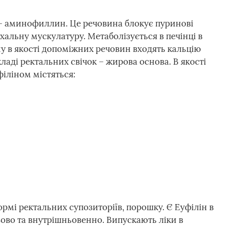
– аминофиллин. Це речовина блокує пуринові
ихальну мускулатуру. Метаболізується в печінці в
ну в якості допоміжних речовин входять кальцію
ладі ректальних свічок – жирова основа. В якості
іліном містяться:
ормі ректальних супозиторіїв, порошку. Є Еуфілін в
зово та внутрішньовенно. Випускають ліки в