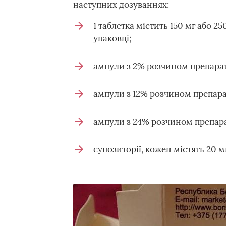
наступних дозуваннях:
1 таблетка містить 150 мг або 2
упаковці;
ампули з 2% розчином препарату 
ампули з 12% розчином препарат
ампули з 24% розчином препарат
супозиторії, кожен містять 20 м