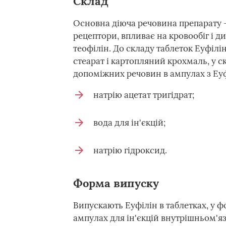
Склад
Основна діюча речовина препарату 
рецептори, впливає на кровообіг і д
теофілін. До складу таблеток Еуфілі
стеарат і картопляний крохмаль, у ск
допоміжних речовин в ампулах з Еуф
натрію ацетат тригідрат;
вода для ін'єкцій;
натрію гідроксид.
Форма випуску
Випускають Еуфілін в таблетках, у ф
ампулах для ін'єкцій внутрішньом'я