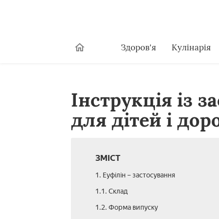
Здоров'я
Кулінарія
Інструкція із з
для дітей і дор
ЗМІСТ
1. Еуфілін – застосування
1.1. Склад
1.2. Форма випуску