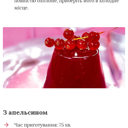
повністю охолоне, приберіть його в холодне
місце.
З апельсином
Час приготування: 75 хв.