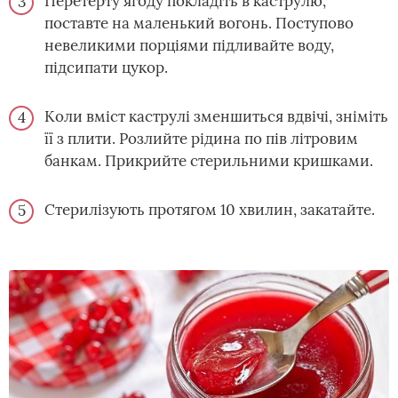
Перетерту ягоду покладіть в каструлю,
поставте на маленький вогонь. Поступово
невеликими порціями підливайте воду,
підсипати цукор.
Коли вміст каструлі зменшиться вдвічі, зніміть
її з плити. Розлийте рідина по пів літровим
банкам. Прикрийте стерильними кришками.
Стерилізують протягом 10 хвилин, закатайте.