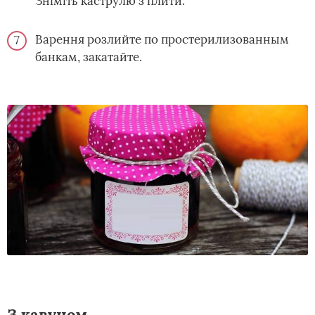
Зніміть каструлю з плити.
Варення розлийте по простерилизованным
банкам, закатайте.
З кавуном