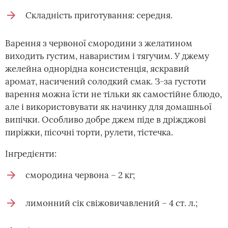
Складність приготування: середня.
Варення з червоної смородини з желатином
виходить густим, наваристим і тягучим. У джему
желейна однорідна консистенція, яскравий
аромат, насичений солодкий смак. З-за густоти
варення можна їсти не тільки як самостійне блюдо,
але і використовувати як начинку для домашньої
випічки. Особливо добре джем піде в дріжджові
пиріжки, пісочні торти, рулети, тістечка.
Інгредієнти:
смородина червона – 2 кг;
лимонний сік свіжовичавлений – 4 ст. л.;