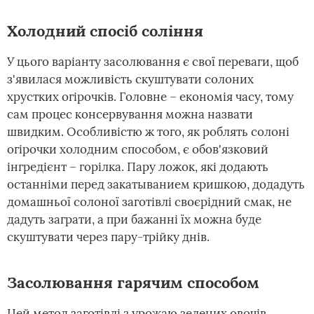
Холодний спосіб соління
У цього варіанту засолювання є свої переваги, щоб
з'явилася можливість скуштувати солоних
хрустких огірочків. Головне – економія часу, тому
сам процес консервування можна назвати
швидким. Особливістю ж того, як роблять солоні
огірочки холодним способом, є обов'язковий
інгредієнт – горілка. Пару ложок, які додають
останніми перед закатыванием кришкою, додадуть
домашньої солоної заготівлі своєрідний смак, не
дадуть заграти, а при бажанні їх можна буде
скуштувати через пару-трійку днів.
Засолювання гарячим способом
Цей метод заготівлі з урожаю зелених овочів