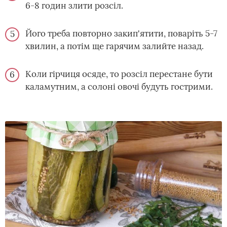
6-8 годин злити розсіл.
Його треба повторно закип'ятити, поваріть 5-7
хвилин, а потім ще гарячим залийте назад.
Коли гірчиця осяде, то розсіл перестане бути
каламутним, а солоні овочі будуть гострими.