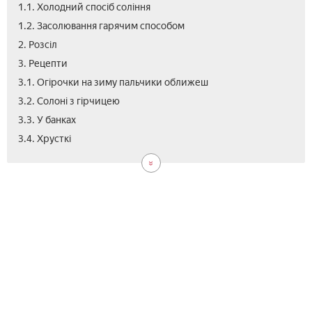
1.1. Холодний спосіб соління
1.2. Засолювання гарячим способом
2. Розсіл
3. Рецепти
3.1. Огірочки на зиму пальчики оближеш
3.2. Солоні з гірчицею
3.3. У банках
3.5.
3.6.
3.7.
3.8.
3.9.
3.10
4.
3.4. Хрусткі
Хол
Гар
Як
Мал
Сіль
З
Від
спо
рец
пос
гор
огі
в
пак