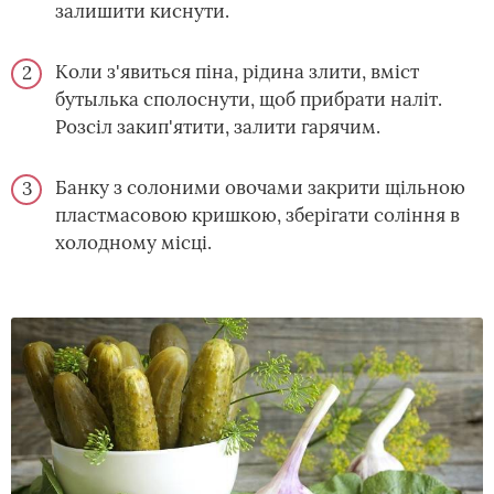
залишити киснути.
Коли з'явиться піна, рідина злити, вміст
бутылька сполоснути, щоб прибрати наліт.
Розсіл закип'ятити, залити гарячим.
Банку з солоними овочами закрити щільною
пластмасовою кришкою, зберігати соління в
холодному місці.