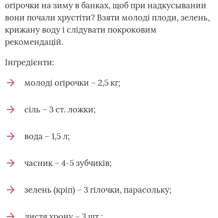
огірочки на зиму в банках, щоб при надкусывании
вони почали хрустіти? Взяти молоді плоди, зелень,
крижану воду і слідувати покроковим
рекомендацій.
Інгредієнти:
молоді огірочки – 2,5 кг;
сіль – 3 ст. ложки;
вода – 1,5 л;
часник – 4-5 зубчиків;
зелень (кріп) – 3 гілочки, парасольку;
листя хрону – 3 шт.;