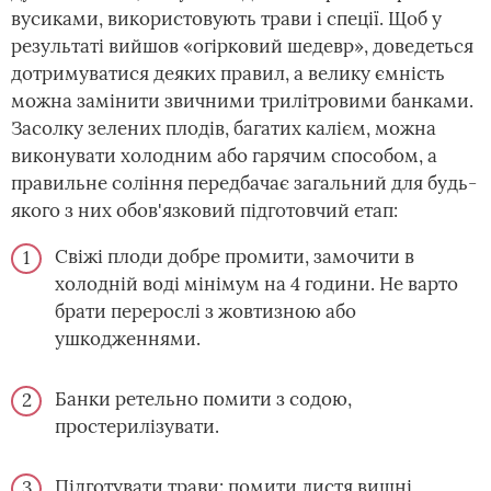
вусиками, використовують трави і спеції. Щоб у
результаті вийшов «огірковий шедевр», доведеться
дотримуватися деяких правил, а велику ємність
можна замінити звичними трилітровими банками.
Засолку зелених плодів, багатих калієм, можна
виконувати холодним або гарячим способом, а
правильне соління передбачає загальний для будь-
якого з них обов'язковий підготовчий етап:
Свіжі плоди добре промити, замочити в
холодній воді мінімум на 4 години. Не варто
брати перерослі з жовтизною або
ушкодженнями.
Банки ретельно помити з содою,
простерилізувати.
Підготувати трави: помити листя вишні,