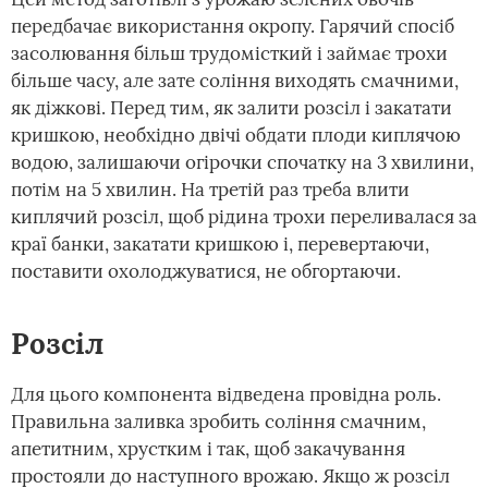
передбачає використання окропу. Гарячий спосіб
засолювання більш трудомісткий і займає трохи
більше часу, але зате соління виходять смачними,
як діжкові. Перед тим, як залити розсіл і закатати
кришкою, необхідно двічі обдати плоди киплячою
водою, залишаючи огірочки спочатку на 3 хвилини,
потім на 5 хвилин. На третій раз треба влити
киплячий розсіл, щоб рідина трохи переливалася за
краї банки, закатати кришкою і, перевертаючи,
поставити охолоджуватися, не обгортаючи.
Розсіл
Для цього компонента відведена провідна роль.
Правильна заливка зробить соління смачним,
апетитним, хрустким і так, щоб закачування
простояли до наступного врожаю. Якщо ж розсіл