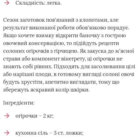
Складність: легка.
Сезон заготовок пов'язаний з клопотами, але
результат виконаної роботи обов'язково порадує.
Якщо хочете взимку відкрити баночку з гострою
овочевий консервацією, то підійдуть рецепти
солоних огірочків з гірчицею. Як закуска до м'ясної
страви або компонент вінегрету, ці огірочки не
знають собі рівних. Підходять для засолювання цілі
або нарізані плоди, в готовому вигляді солоні овочі
будуть хрустіти, апетитно виглядати, тому що
збережуть яскравий колір шкірки.
Інгредієнти:
огірочки – 2 кг;
кухонна сіль – 3 ст. ложки;