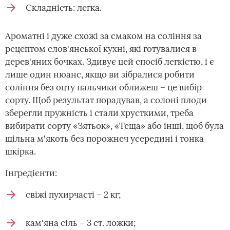
Складність: легка.
Ароматні і дуже схожі за смаком на соління за
рецептом слов'янської кухні, які готувалися в
дерев'яних бочках. Здивує цей спосіб легкістю, і є
лише один нюанс, якщо ви зібралися робити
соління без оцту пальчики оближеш – це вибір
сорту. Щоб результат порадував, а солоні плоди
зберегли пружність і стали хрусткими, треба
вибирати сорту «Зятьок», «Теща» або інші, щоб була
щільна м'якоть без порожнеч усередині і тонка
шкірка.
Інгредієнти:
свіжі пухирчасті – 2 кг;
кам'яна сіль – 3 ст. ложки;