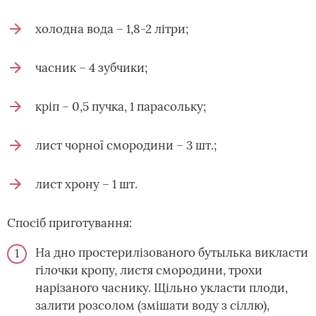
холодна вода – 1,8-2 літри;
часник – 4 зубчики;
кріп – 0,5 пучка, 1 парасольку;
лист чорної смородини – 3 шт.;
лист хрону – 1 шт.
Спосіб приготування:
На дно простерилізованого бутылька викласти
гілочки кропу, листя смородини, трохи
нарізаного часнику. Щільно укласти плоди,
залити розсолом (змішати воду з сіллю),