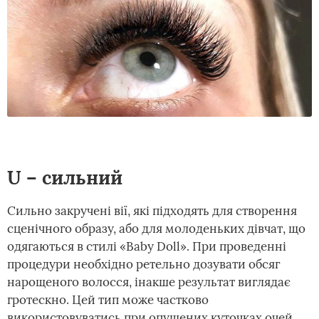
U – сильний
Сильно закручені вії, які підходять для створення
сценічного образу, або для молоденьких дівчат, що
одягаються в стилі «Baby Doll». При проведенні
процедури необхідно ретельно дозувати обсяг
нарощеного волосся, інакше результат виглядає
гротескно. Цей тип може частково
використовуватись при опущених куточках очей.