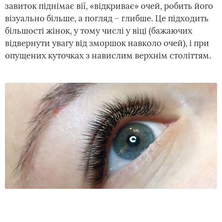
завиток піднімає вії, «відкриває» очей, робить його
візуально більше, а погляд – глибше. Це підходить
більшості жінок, у тому числі у віці (бажаючих
відвернути увагу від зморшок навколо очей), і при
опущених куточках з навислим верхнім століттям.