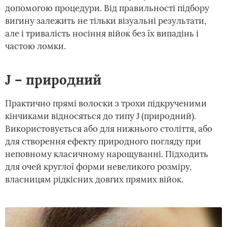
допомогою процедури. Від правильності підбору
вигину залежить не тільки візуальні результати,
але і тривалість носіння війок без їх випадінь і
частою ломки.
J – природний
Практично прямі волоски з трохи підкрученими
кінчиками відносяться до типу J (природний).
Використовується або для нижнього століття, або
для створення ефекту природного погляду при
неповному класичному нарощуванні. Підходить
для очей круглої форми невеликого розміру,
власницям рідкісних довгих прямих війок.