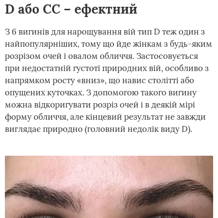
D або СС – ефектний
З 6 вигинів для нарощування вій тип D теж один з
найпопулярніших, тому що йде жінкам з будь-яким
розрізом очей і овалом обличчя. Застосовується
при недостатній густоті природних вій, особливо з
напрямком росту «вниз», що навис столітті або
опущених куточках. З допомогою такого вигину
можна відкоригувати розріз очей і в деякій мірі
форму обличчя, але кінцевий результат не завжди
виглядає природно (головний недолік виду D).