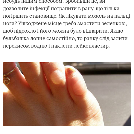
небудь іншим способом. Зробивши це, ви
дозволите інфекції потрапити в рану, що тільки
погіршить становище. Як лікувати мозоль на пальці
ноги? Ушкоджене місце треба змастити зеленкою,
щоб підсохло і його можна було відпарити. Якщо
бульбашка лопне самостійно, то ранку слід залити
перекисом водню і наклеїти лейкопластир.