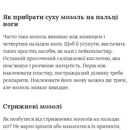
Як прибрати суху мозоль на пальці
ноги
Часто така мозоль виникає між мізинцем і
четвертим пальцем ноги. Щоб її усунути, вистачить
таких простих засобів, як мазі і лейкопластир.
Останній просочений саліцилової кислотою, яка
пом'якшує і розчиняє натертість. Перш ніж
наклеювати пластир, постраждалий ділянку треба
розпарити. Наклеювати його знову можна ще тричі,
але мозоль зникає швидше.
Стрижневі мозолі
Як позбутися від стрижневих мозолів на пальцях
ніг? Не варто зрізати або намагатися їх припекти,