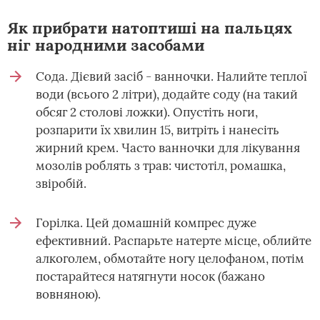
Як прибрати натоптиші на пальцях
ніг народними засобами
Сода. Дієвий засіб - ванночки. Налийте теплої
води (всього 2 літри), додайте соду (на такий
обсяг 2 столові ложки). Опустіть ноги,
розпарити їх хвилин 15, витріть і нанесіть
жирний крем. Часто ванночки для лікування
мозолів роблять з трав: чистотіл, ромашка,
звіробій.
Горілка. Цей домашній компрес дуже
ефективний. Распарьте натерте місце, облийте
алкоголем, обмотайте ногу целофаном, потім
постарайтеся натягнути носок (бажано
вовняною).