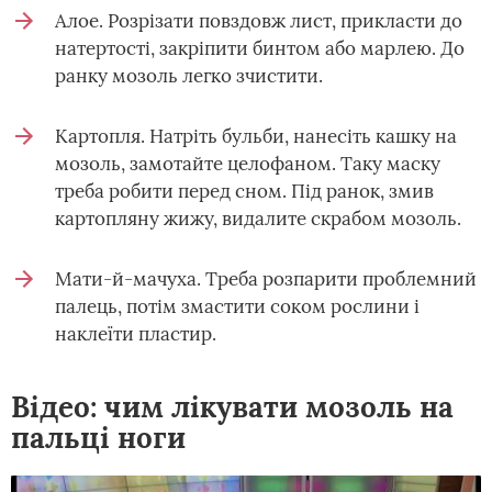
Алое. Розрізати повздовж лист, прикласти до
натертості, закріпити бинтом або марлею. До
ранку мозоль легко зчистити.
Картопля. Натріть бульби, нанесіть кашку на
мозоль, замотайте целофаном. Таку маску
треба робити перед сном. Під ранок, змив
картопляну жижу, видалите скрабом мозоль.
Мати-й-мачуха. Треба розпарити проблемний
палець, потім змастити соком рослини і
наклеїти пластир.
Відео: чим лікувати мозоль на
пальці ноги