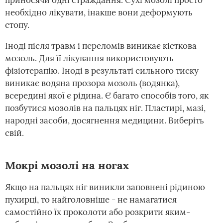
приносячи одні страждання. Сухі мозолі просто
необхідно лікувати, інакше вони деформують
стопу.
Іноді після травм і переломів виникає кісткова
мозоль. Для її лікування використовують
фізіотерапію. Іноді в результаті сильного тиску
виникає водяна прозора мозоль (водянка),
всередині якої є рідина. Є багато способів того, як
позбутися мозолів на пальцях ніг. Пластирі, мазі,
народні засоби, досягнення медицини. Виберіть
свій.
Мокрі мозолі на ногах
Якщо на пальцях ніг виникли заповнені рідиною
пухирці, то найголовніше - не намагатися
самостійно їх проколоти або розкрити яким-