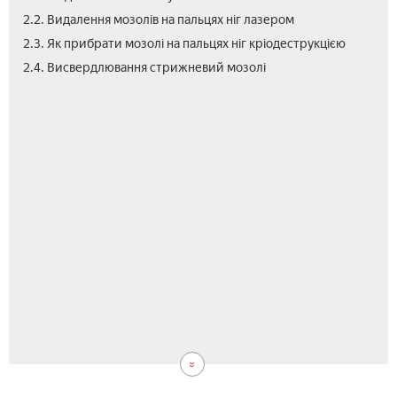
2.2. Видалення мозолів на пальцях ніг лазером
2.3. Як прибрати мозолі на пальцях ніг кріодеструкцією
2.5.
3.
2.4. Висвердлювання стрижневий мозолі
Як
Від
при
чи
нат
лік
на
моз
пал
на
ніг
пал
нар
ног
зас