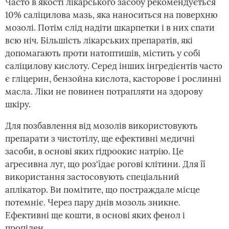
Часто в якості лікарського засобу рекомендується
10% саліцилова мазь, яка наноситься на поверхню
мозолі. Потім слід надіти шкарпетки і в них спати
всю ніч. Більшість лікарських препаратів, які
допомагають проти натоптишів, містить у собі
саліцилову кислоту. Серед інших інгредієнтів часто
є гліцерин, бензойна кислота, касторове і рослинні
масла. Ліки не повинен потрапляти на здорову
шкіру.
Для позбавлення від мозолів використовують
препарати з чистотілу, ще ефективні медичні
засоби, в основі яких гідроокис натрію. Це
агресивна луг, що роз'їдає рогові клітини. Для її
використання застосовують спеціальний
аплікатор. Ви помітите, що постраждале місце
потемніє. Через пару днів мозоль зникне.
Ефективні ще кошти, в основі яких фенол і
пропілен.