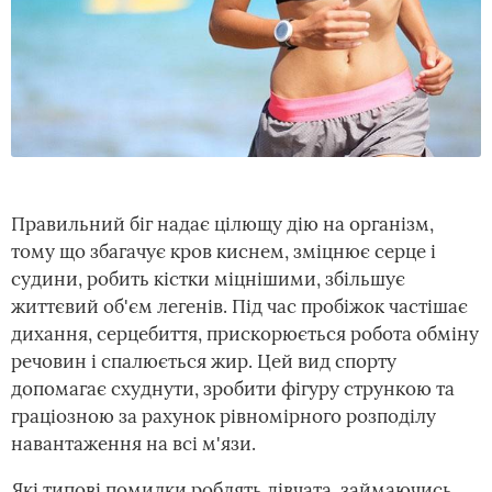
Правильний біг надає цілющу дію на організм,
тому що збагачує кров киснем, зміцнює серце і
судини, робить кістки міцнішими, збільшує
життєвий об'єм легенів. Під час пробіжок частішає
дихання, серцебиття, прискорюється робота обміну
речовин і спалюється жир. Цей вид спорту
допомагає схуднути, зробити фігуру стрункою та
граціозною за рахунок рівномірного розподілу
навантаження на всі м'язи.
Які типові помилки роблять дівчата, займаючись