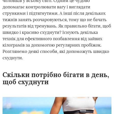
чоловіків у всьому світі. Одним це чудово
допомагає контролювати вагу і виглядати
стрункими і підтягнутими. А інші після декількох
тижнів занять розчаровуються, тому що не бачать
результатів від тренувань. Як правильно бігати, щоб
швидко і красиво схуднути? Існують декілька
технік для ефективного позбавлення від зайвих
кілограмів за допомогою регулярних пробіжок.
Розглянемо деякі способи, які допоможуть швидко
схуднути.
Скільки потрібно бігати в день,
щоб схуднути