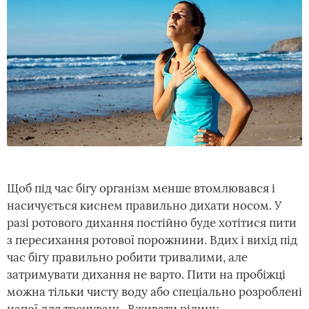
Щоб під час бігу організм менше втомлювався і
насичується киснем правильно дихати носом. У
разі ротового дихання постійно буде хотітися пити
з пересихання ротової порожнини. Вдих і вихід під
час бігу правильно робити тривалими, але
затримувати дихання не варто. Пити на пробіжці
можна тільки чисту воду або спеціально розроблені