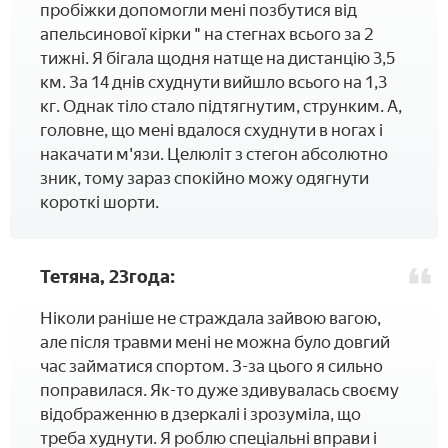
пробіжки допомогли мені позбутися від
апельсинової кірки " на стегнах всього за 2
тижні. Я бігала щодня натще на дистанцію 3,5
км. За 14 днів схуднути вийшло всього на 1,3
кг. Однак тіло стало підтягнутим, струнким. А,
головне, що мені вдалося схуднути в ногах і
накачати м'язи. Целюліт з стегон абсолютно
зник, тому зараз спокійно можу одягнути
короткі шорти.
Тетяна, 23года:
Ніколи раніше не страждала зайвою вагою,
але після травми мені не можна було довгий
час займатися спортом. З-за цього я сильно
поправилася. Як-то дуже здивувалась своєму
відображенню в дзеркалі і зрозуміла, що
треба худнути. Я роблю спеціальні вправи і