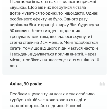
Після пологів на стегнах з'явилися неприємні
«вушка». Щоб від них позбутися я стала
дотримуватися то однієї, то іншої дієти. Однак
особливого ефекту не було. Одного разу
вирішила бігати вранці в парку біля будинку за
50 хвилин. Через тиждень щоденних
тренувань помітила, що вдалося схуднути і
стегна стали на 2 см менше. Мені подобається
бігати, тому що від цього піднімається настрій
і весь день відчувається прилив енергії. Через
місяць пробіжок натщесерце з стегон пішло 10
див.
Аліна, 30 років:
Проблема целюліту на ногах мене особливо
турбує в літній час, коли хочеться надіти
короткі шорти або спідницю. Ранкові