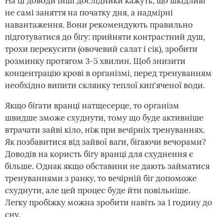
На ці доводи інші дослідники кажуть, що шкідливі
не самі заняття на початку дня, а надмірні
навантаження. Вони рекомендують правильно
підготуватися до бігу: прийняти контрастний душ,
трохи перекусити (овочевий салат і сік), зробити
розминку протягом 3-5 хвилин. Щоб знизити
концентрацію крові в організмі, перед тренуванням
необхідно випити склянку теплої кип'яченої води.
Якщо бігати вранці натщесерце, то організм
швидше зможе схуднути, тому що буде активніше
втрачати зайві кіло, ніж при вечірніх тренуваннях.
Як позбавитися від зайвої ваги, бігаючи вечорами?
Доводів на користь бігу вранці для схуднення є
більше. Однак якщо обставини не дають займатися
тренуваннями з ранку, то вечірній біг допоможе
схуднути, але цей процес буде йти повільніше.
Легку пробіжку можна зробити навіть за 1 годину до
сну.