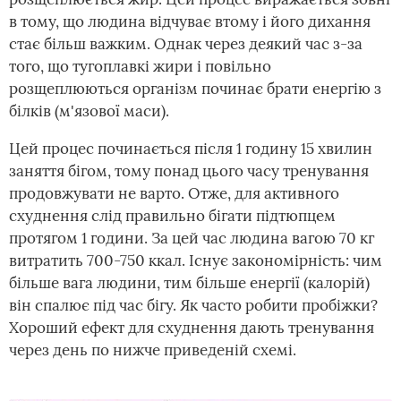
в тому, що людина відчуває втому і його дихання
стає більш важким. Однак через деякий час з-за
того, що тугоплавкі жири і повільно
розщеплюються організм починає брати енергію з
білків (м'язової маси).
Цей процес починається після 1 годину 15 хвилин
заняття бігом, тому понад цього часу тренування
продовжувати не варто. Отже, для активного
схуднення слід правильно бігати підтюпцем
протягом 1 години. За цей час людина вагою 70 кг
витратить 700-750 ккал. Існує закономірність: чим
більше вага людини, тим більше енергії (калорій)
він спалює під час бігу. Як часто робити пробіжки?
Хороший ефект для схуднення дають тренування
через день по нижче приведеній схемі.