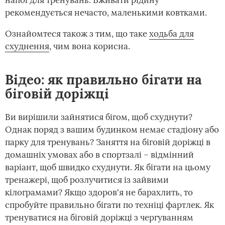
напої для тренувань. Вживати рідину
рекомендується нечасто, маленькими ковтками.
Ознайомтеся також з тим, що таке
ходьба для
схуднення
, чим вона корисна.
Відео: як правильно бігати на
біговій доріжці
Ви вирішили зайнятися бігом, щоб схуднути?
Однак поряд з вашим будинком немає стадіону або
парку для тренувань? Заняття на біговій доріжці в
домашніх умовах або в спортзалі – відмінний
варіант, щоб швидко схуднути. Як бігати на цьому
тренажері, щоб розлучитися із зайвими
кілограмами? Якщо здоров'я не барахлить, то
спробуйте правильно бігати по техніці фартлек. Як
тренуватися на біговій доріжці з чергуванням