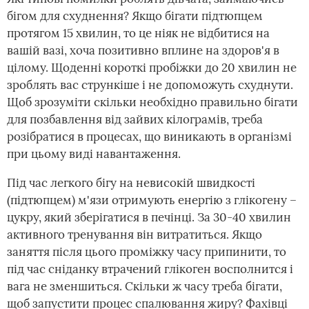
бігом для схуднення? Якщо бігати підтюпцем
протягом 15 хвилин, то це ніяк не відбитися на
вашій вазі, хоча позитивно вплине на здоров'я в
цілому. Щоденні короткі пробіжки до 20 хвилин не
зроблять вас стрункіше і не допоможуть схуднути.
Щоб зрозуміти скільки необхідно правильно бігати
для позбавлення від зайвих кілограмів, треба
розібратися в процесах, що виникають в організмі
при цьому виді навантаження.
Під час легкого бігу на невисокій швидкості
(підтюпцем) м'язи отримують енергію з глікогену –
цукру, який зберігатися в печінці. За 30-40 хвилин
активного тренування він витратиться. Якщо
заняття після цього проміжку часу припинити, то
під час сніданку втрачений глікоген восполнится і
вага не зменшиться. Скільки ж часу треба бігати,
щоб запустити процес спалювання жиру? Фахівці