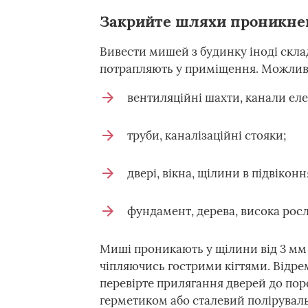
Закрийте шляхи проникне
Вивести мишей з будинку іноді склад
потрапляють у приміщення. Можлив
вентиляційні шахти, канали ел
труби, каналізаційні стояки;
двері, вікна, щілини в підвіконн
фундамент, дерева, висока росл
Миші проникають у щілини від 3 мм 
чіпляючись гострими кігтями. Відре
перевірте прилягання дверей до по
герметиком або сталевий поліруваль