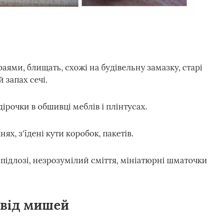
раями, блищать, схожі на будівельну замазку, старі
й запах сечі.
дірочки в обшивці меблів і плінтусах.
х, з'їдені кути коробок, пакетів.
підлозі, незрозумілий сміття, мініатюрні шматочки
 від мишей