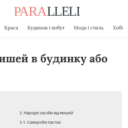
Краса
Будинок і побут
Мода і стиль
Хобі
ишей в будинку або
3. Народні засоби від мишей
3.1. Саморобні пастки