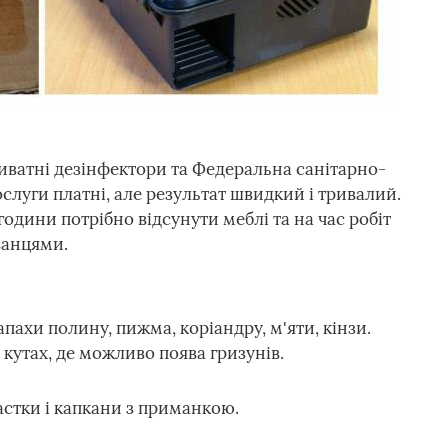
ватні дезінфектори та Федеральна санітарно-
ослуги платні, але результат швидкий і тривалий.
одини потрібно відсунути меблі та на час робіт
ванцями.
апахи полину, пижма, коріандру, м'яти, кінзи.
ь кутах, де можливо поява гризунів.
пастки і капкани з приманкою.