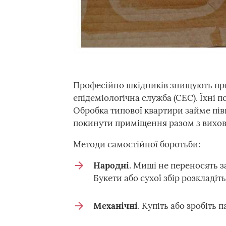
Професійно шкідників знищують при
епідеміологічна служба (СЕС). Їхні п
Обробка типової квартири займе півг
покинути приміщення разом з вихо
Методи самостійної боротьби:
Народні
. Миші не переносять з
Букети або сухої збір розкладіт
Механічні
. Купіть або зробіть 