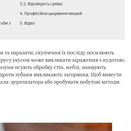
3.2. Відлякують суміші
4. Професійна цькування мишей
тьби з
5. Відео
 та паразити, скупчення їх посліду посилюють
вірусу укусом може викликати зараження з нудотою,
зуни псують обробку стін, меблі, знищують
 дроти зубами викликають загоряння. Щоб вивести
ла-дератизатора або пробувати побутові методи.