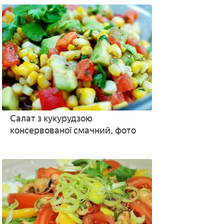
покроково
Салат з кукурудзою
консервованої смачний, фото