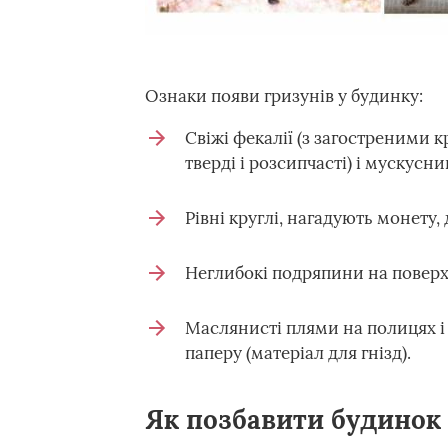
Ознаки появи гризунів у будинку:
Свіжі фекалії (з загостреними к
тверді і розсипчасті) і мускусни
Рівні круглі, нагадують монету, 
Неглибокі подряпини на поверхня
Маслянисті плями на полицях і 
паперу (матеріал для гнізд).
Як позбавити будинок