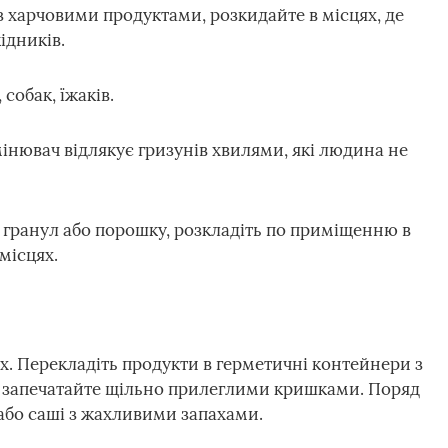
з харчовими продуктами, розкидайте в місцях, де
ідників.
 собак, їжаків.
інювач відлякує гризунів хвилями, які людина не
ді гранул або порошку, розкладіть по приміщенню в
місцях.
ах. Перекладіть продукти в герметичні контейнери з
і запечатайте щільно прилеглими кришками. Поряд
 або саші з жахливими запахами.