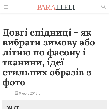
Знайти
Довгі спідниці - як
вибрати зимову або
літню по фасону і
тканини, ідеї
стильних образів з
фото
9 лют. 2018 р.
ЗМІСТ