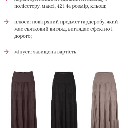
поліестеру, максі, 42 і 44 розмір, кльош;
плюси: повітряний предмет гардеробу, який
має святковий вигляд, виглядає ефектно і
дорого;
мінуси: завищена вартість.