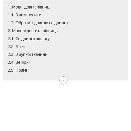
1. Модні довгі спідниці
1.1. З чим носити
1.2. Образи з довгою спідницею
2. Моделі довгих спідниць
2.1. Спідниці в підлогу
2.2. Літні
2.3. З цупкої тканини
2.4. Вечірні
2.6.
2.7.
2.8.
3.
4.
5.
2.5. Прямі
Пи
Ши
Вуз
Як
Від
Від
виб
дов
спі