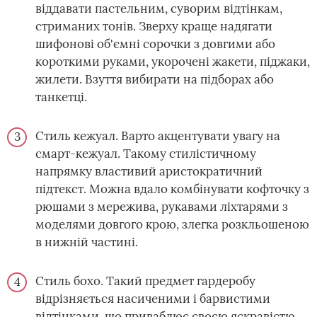
віддавати пастельним, суворим відтінкам,
стриманих тонів. Зверху краще надягати
шифонові об'ємні сорочки з довгими або
короткими руками, укорочені жакети, піджаки,
жилети. Взуття вибирати на підборах або
танкетці.
Стиль кежуал. Варто акцентувати увагу на
смарт-кежуал. Такому стилістичному
напрямку властивий аристократичний
підтекст. Можна вдало комбінувати кофточку з
рюшами з мережива, рукавами ліхтарями з
моделями довгого крою, злегка розкльошеною
в нижній частині.
Стиль бохо. Такий предмет гардеробу
відрізняється насиченими і барвистими
відтінками, що приваблює своєю яскравістю,