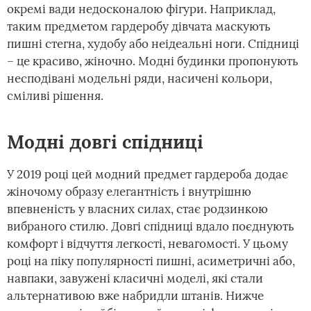
окремі вади недосконалою фігури. Наприклад,
таким предметом гардеробу дівчата маскують
пишні стегна, худобу або неідеальні ноги. Спідниці
– це красиво, жіночно. Модні будинки пропонують
несподівані модельні ряди, насичені кольори,
сміливі рішення.
Модні довгі спідниці
У 2019 році цей модний предмет гардероба додає
жіночому образу елегантність і внутрішню
впевненість у власних силах, стає родзинкою
вибраного стилю. Довгі спідниці вдало поєднують
комфорт і відчуття легкості, невагомості. У цьому
році на піку популярності пишні, асиметричні або,
навпаки, завужені класичні моделі, які стали
альтернативою вже набридли штанів. Нижче