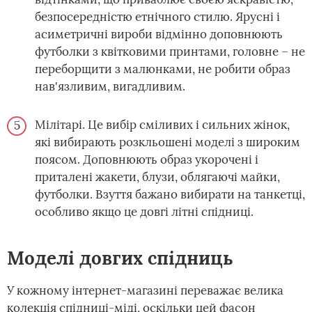
безпосередністю етнічного стилю. Ярусні і
асиметричні вироби відмінно доповнюють
футболки з квітковими принтами, головне – не
переборщити з малюнками, не робити образ
нав'язливим, вигадливим.
Мілітарі. Це вибір сміливих і сильних жінок,
які вибирають розкльошені моделі з широким
поясом. Доповнюють образ укорочені і
приталені жакети, блузи, облягаючі майки,
футболки. Взуття бажано вибирати на танкетці,
особливо якщо це довгі літні спідниці.
Моделі довгих спідниць
У кожному інтернет-магазині переважає велика
колекція спідниці-міді, оскільки цей фасон