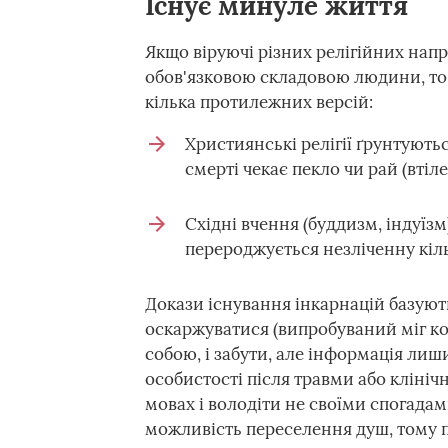
Існує минуле життя
Якщо віруючі різних релігійних напр
обов'язковою складовою людини, то в
кілька протилежних версій:
Християнські релігії ґрунтуютьс
смерті чекає пекло чи рай (втіле
Східні вчення (буддизм, індуїзм
перероджується незліченну кільк
Докази існування інкарнацій базують
оскаржуватися (випробуваний міг кол
собою, і забути, але інформація лиш
особистості після травми або клініч
мовах і володіти не своїми спогадам
можливість переселення душ, тому 