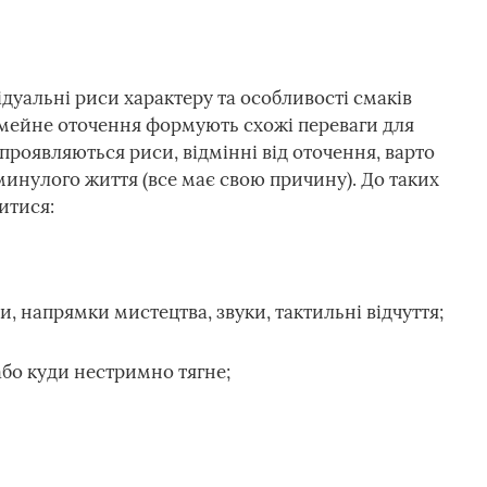
ідуальні риси характеру та особливості смаків
імейне оточення формують схожі переваги для
 проявляються риси, відмінні від оточення, варто
инулого життя (все має свою причину). До таких
итися:
, напрямки мистецтва, звуки, тактильні відчуття;
або куди нестримно тягне;