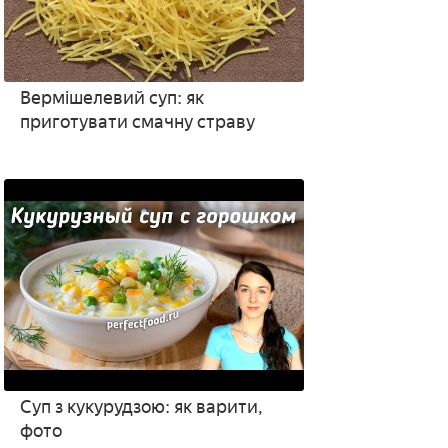
Вермішелевий суп: як
приготувати смачну страву
Суп з кукурудзою: як варити,
фото