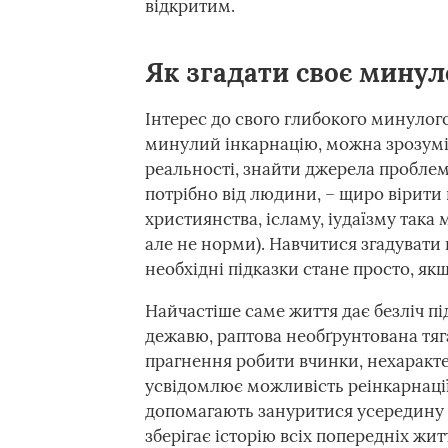
відкритим.
Як згадати своє минул
Інтерес до свого глибокого минулого
минулий інкарнацію, можна зрозуміт
реальності, знайти джерела проблем 
потрібно від людини, – щиро вірити 
християнства, ісламу, іудаїзму така 
але не норми). Навчитися згадувати
необхідні підказки стане просто, як
Найчастіше саме життя дає безліч під
дежавю, раптова необґрунтована тяга
прагнення робити вчинки, нехаракт
усвідомлює можливість реінкарнації
допомагають зануритися усередину в
зберігає історію всіх попередніх жит