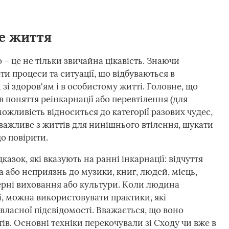
е життя
 – це не тільки звичайна цікавість. Знаючи
и процеси та ситуації, що відбуваються в
зі здоров'ям і в особистому житті. Головне, що
в поняття реінкарнації або перевтілення (для
можливість відноситься до категорії разових чудес,
 важливе з життів для нинішнього втілення, шукати
що повірити.
казок, які вказують на ранні інкарнації: відчуття
 або неприязнь до музики, книг, людей, місць,
ерні виховання або культури. Коли людина
, можна використовувати практики, які
ласної підсвідомості. Вважається, що воно
тів. Основні техніки перекочували зі Сходу чи вже в