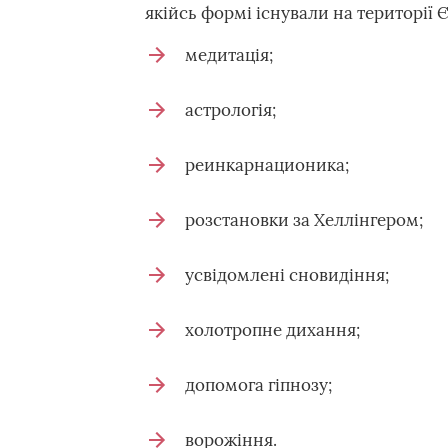
якійсь формі існували на території 
медитація;
астрологія;
реинкарнационика;
розстановки за Хеллінгером;
усвідомлені сновидіння;
холотропне дихання;
допомога гіпнозу;
ворожіння.