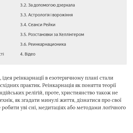
3.2. За допомогою дзеркала
3.3. Астрологія і ворожіння
3.4. Сеанси Рейки
3.5. Розстановки за Хеллінгером
3.6. Реинкарнационика
ті
4. Відео
 ідея реінкарнації в езотеричному плані стали
хідних практик. Реінкарнація як поняття теорії
індійських релігій, проте, християнство також не
ехнік, як згадати минулі життя, дізнатися про свої
е робити уві сні, медитаціях або методами логічного