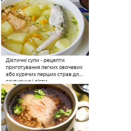
Дієтичні супи - рецепти
приготування легких овочевих
або курячих перших страв для
схуднення і дієти