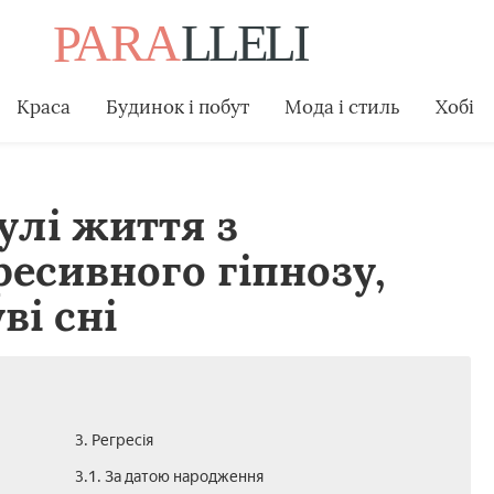
Краса
Будинок і побут
Мода і стиль
Хобі
улі життя з
есивного гіпнозу,
ві сні
3. Регресія
3.1. За датою народження