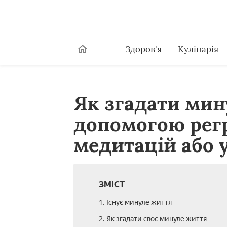
Здоров'я
Кулінарія
Як згадати мин
допомогою регр
медитацій або у
ЗМІСТ
1. Існує минуле життя
2. Як згадати своє минуле життя