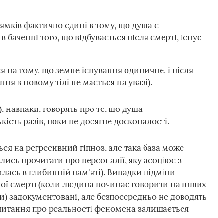
ямків фактично єдині в тому, що душа є
 баченні того, що відбувається після смерті, існує
я на тому, що земне існування одиничне, і після
ння в новому тілі не мається на увазі).
), навпаки, говорять про те, що душа
ість разів, поки не досягне досконалості.
ся на регресивний гіпноз, але така база може
ись прочитати про персоналії, яку асоціює з
илась в глибинній пам'яті). Випадки підміни
ної смерті (коли людина починає говорити на інших
и) задокументовані, але безпосередньо не доводять
питання про реальності феномена залишається