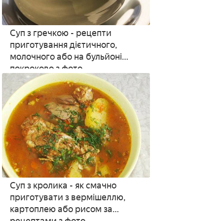
Суп з гречкою - рецепти
приготування дієтичного,
молочного або на бульйоні
покроково з фото
Суп з кролика - як смачно
приготувати з вермішеллю,
картоплею або рисом за