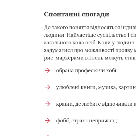
Спонтанні спогади
До такого поняття відносяться індив
людини. Найчастіше суспільство і с
загального кола осіб. Коли у людині
задуматися про можливості прояву м
рис-маркерами втілень можуть став
обрана професія чи хобі;
улюблені книги, музика, картини
країни, де любите відпочивати 
фобії, страх і неприязнь;