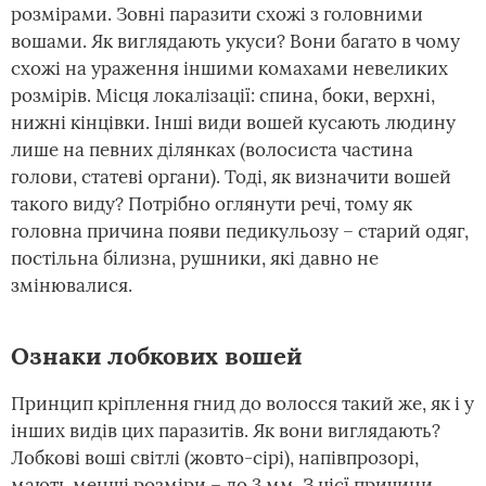
розмірами. Зовні паразити схожі з головними
вошами. Як виглядають укуси? Вони багато в чому
схожі на ураження іншими комахами невеликих
розмірів. Місця локалізації: спина, боки, верхні,
нижні кінцівки. Інші види вошей кусають людину
лише на певних ділянках (волосиста частина
голови, статеві органи). Тоді, як визначити вошей
такого виду? Потрібно оглянути речі, тому як
головна причина появи педикульозу – старий одяг,
постільна білизна, рушники, які давно не
змінювалися.
Ознаки лобкових вошей
Принцип кріплення гнид до волосся такий же, як і у
інших видів цих паразитів. Як вони виглядають?
Лобкові воші світлі (жовто-сірі), напівпрозорі,
мають менші розміри – до 3 мм. З цієї причини