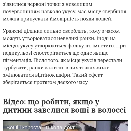
з'явилися червоні точки з невеликим
почервонінням навколо укусу, має місце свербіння,
можна припускати ймовірність появи вошей.
Уражені ділянки сильно сверблять, тому з часом
можуть утворюватися невеликі ранки. Іноді на
місцях укусу утворюються фолікули, імпетиго. При
педикульозі спостерігається ще одне явище –
пігментація. Після того, як місця укусів перестали
турбувати, ранки зажили, в цих точках може
змінюватися відтінок шкіри. Такий ефект
зберігається протягом деякого часу.
Відео: що робити, якщо у
дитини завелися воші в волоссі
Воші і короста - Школа доктора Комаровського - Інтер