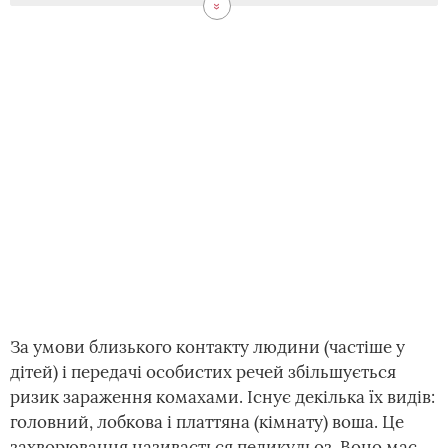
За умови близького контакту людини (частіше у
дітей) і передачі особистих речей збільшується
ризик зараження комахами. Існує декілька їх видів:
головний, лобкова і платтяна (кімнату) воша. Це
захворювання називається педикульоз. Воно має