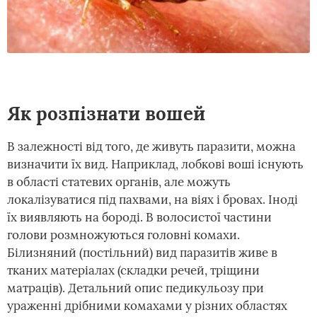
Як розпізнати вошей
В залежності від того, де живуть паразити, можна
визначити їх вид. Наприклад, лобкові воші існують
в області статевих органів, але можуть
локалізуватися під пахвами, на віях і бровах. Іноді
їх виявляють на бороді. В волосистої частини
голови розмножуються головні комахи.
Білизняний (постільний) вид паразитів живе в
тканих матеріалах (складки речей, тріщини
матраців). Детальний опис педикульозу при
ураженні дрібними комахами у різних областях