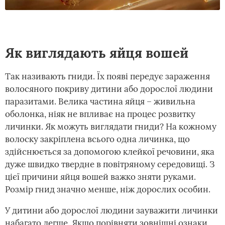
Як виглядають яйця вошей
Так називають гниди. Їх появі передує зараження
волосяного покриву дитини або дорослої людини
паразитами. Велика частина яйця – живильна
оболонка, ніяк не впливає на процес розвитку
личинки. Як можуть виглядати гниди? На кожному
волоску закріплена всього одна личинка, що
здійснюється за допомогою клейкої речовини, яка
дуже швидко твердне в повітряному середовищі. З
цієї причини яйця вошей важко зняти руками.
Розмір гнид значно менше, ніж дорослих особин.
У дитини або дорослої людини зауважити личинки
набагато легше. Якщо порівняти зовнішні ознаки