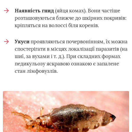
Наявність гнид
(яйця комах). Вони частіше
розташовуються ближче до шкірних покривів:
кріпляться на волоссі біля коренів.
Укуси
проявляються почервонінням, їх можна
спостерігати в місцях локалізації паразитів (на
шиї, за вухами і т. д.). При складних формах
педикульозу яскравою ознакою є запалене
стан лімфовузлів.