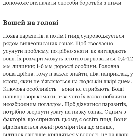
допоможе визначити способи боротьби з ними.
Вошей на голові
Поява паразитів, а потім і гнид супроводжується
рядом вищеописаних ознак. Щоб своєчасно
усунути проблему, потрібно знати, як виглядають
воші. Їх розміри можуть істотно варіюватися: 0,4-1,2
мм личинки; 1-6 мм дорослі особини. Головна
воша дрібна, тому її важче знайти, ніж, наприклад, у
клопа, який не з'являються на людській шкірі днем.
Ключова особливість – вони не стрибають. Воші –
напівпрозорі комахи, з-за чого їх важко побачити
неозброєним поглядом. Щоб дізнатися паразитів,
потрібно звернути увагу на низку ознак. Одним з
факторів, що сприяють цьому, є освіта гнид. Вони
відрізняються зовні: розміри тіла ще менше,
відтінок світліше, кріпляться у волоссі, не на шкірі