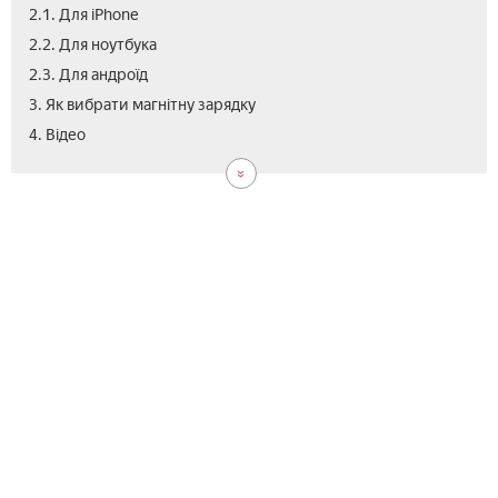
2.1. Для iPhone
2.2. Для ноутбука
2.3. Для андроїд
3. Як вибрати магнітну зарядку
5.
4. Відео
Від