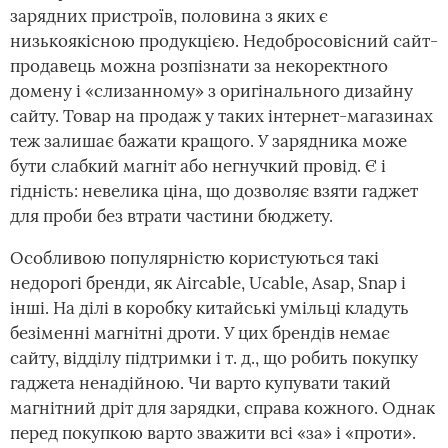
зарядних пристроїв, половина з яких є
низькоякісною продукцією. Недобросовісний сайт-
продавець можна розпізнати за некоректного
домену і «слизанному» з оригінального дизайну
сайту. Товар на продаж у таких інтернет-магазинах
теж залишає бажати кращого. У зарядника може
бути слабкий магніт або негнучкий провід. Є і
гідність: невелика ціна, що дозволяє взяти гаджет
для проби без втрати частини бюджету.
Особливою популярністю користуються такі
недорогі бренди, як Aircable, Ucable, Asap, Snap і
інші. На ділі в коробку китайські умільці кладуть
безіменні магнітні дроти. У цих брендів немає
сайту, відділу підтримки і т. д., що робить покупку
гаджета ненадійною. Чи варто купувати такий
магнітний дріт для зарядки, справа кожного. Однак
перед покупкою варто зважити всі «за» і «проти».