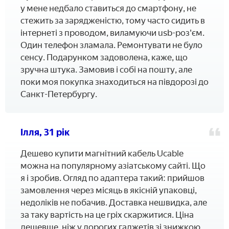
у мене недбало ставиться до смартфону, не
стежить за зарядженістю, тому часто сидить в
інтернеті з проводом, виламуючи usb-роз'єм.
Один телефон зламала. Ремонтувати не було
сенсу. Подарунком задоволена, каже, що
зручна штука. Замовив і собі на пошту, але
поки моя покупка знаходиться на півдорозі до
Санкт-Петербургу.
Ілля, 31 рік
Дешево купити магнітний кабель Ucable
можна на популярному азіатському сайті. Що
я і зробив. Огляд по адаптера такий: прийшов
замовлення через місяць в якісній упаковці,
недоліків не побачив. Доставка нешвидка, але
за таку вартість на це гріх скаржитися. Ціна
дешевше, ніж у дорогих гаджетів зі знижкою