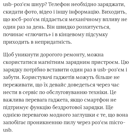
usb-роз'єм шнур? Телефон необхідно заряджати,
скидати фото, відео і іншу інформацію. Виходить,
що юсб-роз'єм піддається механічному впливу не
один раз за день. Він швидко розхитується,
починає «глючить» і в кінцевому підсумку
приходить в непридатність.
Щоб уникнути дорогого ремонту, можна
скористатися магнітним зарядним пристроєм. Цю
зарядку потрібно вставити один раз в usb-роз'єм і
забути. Користувачі гаджетів можуть більше не
переживати, що їх девайс доведеться через час
нести в сервіс по обслуговуванню техніки. Це
важлива перевага гаджета, якщо смартфон не
підтримує функцію бездротової зарядки. Ще
однією перевагою модного заглушки є те, що вона
запобігає проникненню пилу через роз'єм micro-
usb.