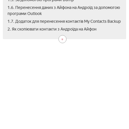
1.6. Перенесення даних з Айфона на Андроїд за допомогою
програми Outlook
1.7. Додаток для перенесення контактів My Contacts Backup
3.
2. Як скопіювати контакти з Андроїда на Айфон
Від
як
ски
кон
з
Айф
на
Анд