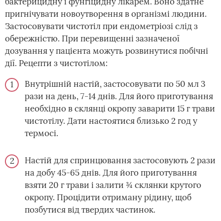
бактерицидну і фунгіцидну лікарем. Воно здатне
пригнічувати новоутворення в організмі людини.
Застосовувати чистотіл при ендометріозі слід з
обережністю. При перевищенні зазначеної
дозування у пацієнта можуть розвинутися побічні
дії. Рецепти з чистотілом:
Внутрішній настій, застосовувати по 50 мл 3
рази на день, 7-14 днів. Для його приготування
необхідно в склянці окропу заварити 15 г трави
чистотілу. Дати настоятися близько 2 год у
термосі.
Настій для спринцювання застосовують 2 рази
на добу 45-65 днів. Для його приготування
взяти 20 г трави і залити ¾ склянки крутого
окропу. Процідити отриману рідину, щоб
позбутися від твердих частинок.