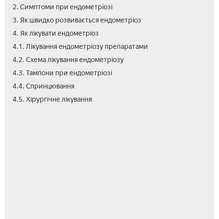
2. Симптоми при ендометріозі
3. Як швидко розвивається ендометріоз
4. Як лікувати ендометріоз
4.1. Лікування ендометріозу препаратами
4.2. Схема лікування ендометріозу
4.3. Тампони при ендометріозі
4.4. Спринцювання
5.
5.1.
5.2.
6.
7.
8.
4.5. Хірургічне лікування
Як
Лік
Лік
Про
Від
Від
вил
тра
про
Нар
енд
мет
нар
лік
зас
енд