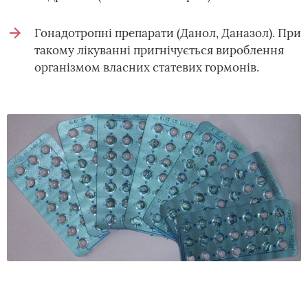
Гонадотропні препарати (Данол, Даназол). При
такому лікуванні пригнічується вироблення
організмом власних статевих гормонів.