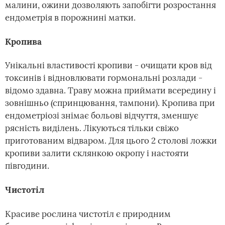
малини, ожини дозволяють запобігти розростання
ендометрія в порожнині матки.
Кропива
Унікальні властивості кропиви - очищати кров від
токсинів і відновлювати гормональні розлади -
відомо здавна. Траву можна приймати всередину і
зовнішньо (спринцювання, тампони). Кропива при
ендометріозі знімає больові відчуття, зменшує
рясність виділень. Лікуються тільки свіжо
приготованим відваром. Для цього 2 столові ложки
кропиви залити склянкою окропу і настояти
півгодини.
Чистотіл
Красиве рослина чистотіл є природним