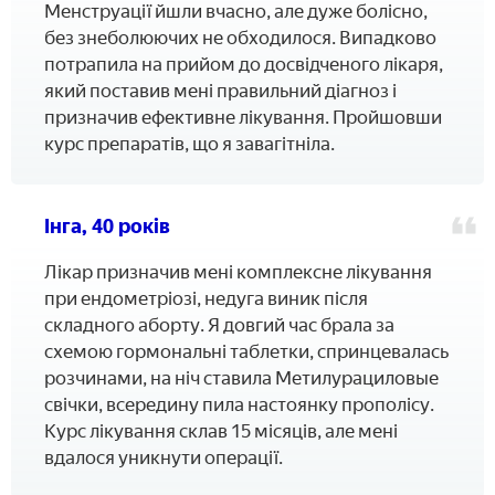
Менструації йшли вчасно, але дуже болісно,
без знеболюючих не обходилося. Випадково
потрапила на прийом до досвідченого лікаря,
який поставив мені правильний діагноз і
призначив ефективне лікування. Пройшовши
курс препаратів, що я завагітніла.
Інга, 40 років
Лікар призначив мені комплексне лікування
при ендометріозі, недуга виник після
складного аборту. Я довгий час брала за
схемою гормональні таблетки, спринцевалась
розчинами, на ніч ставила Метилурациловые
свічки, всередину пила настоянку прополісу.
Курс лікування склав 15 місяців, але мені
вдалося уникнути операції.