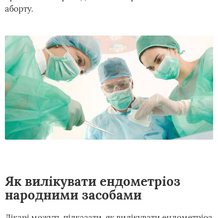
аборту.
Як вилікувати ендометріоз
народними засобами
Лікарі можуть підказати, як вилікувати ендометріоз