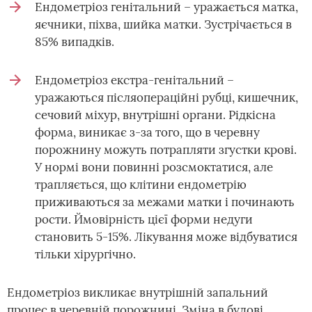
Ендометріоз генітальний – уражається матка,
яєчники, піхва, шийка матки. Зустрічається в
85% випадків.
Ендометріоз екстра-генітальний –
уражаються післяопераційні рубці, кишечник,
сечовий міхур, внутрішні органи. Рідкісна
форма, виникає з-за того, що в черевну
порожнину можуть потрапляти згустки крові.
У нормі вони повинні розсмоктатися, але
трапляється, що клітини ендометрію
приживаються за межами матки і починають
рости. Ймовірність цієї форми недуги
становить 5-15%. Лікування може відбуватися
тільки хірургічно.
Ендометріоз викликає внутрішній запальний
процес в черевній порожнині. Зміна в будові