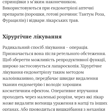
спринцівки з м'яким наконечником.
Використовуються при ендометріозі аптечні
препарати (порошки, готові розчини: Тантум Роза,
Фурацилін) і відвари лікарських трав.
Хірургічне лікування
Радикальний спосіб лікування – операція.
Призначається вона після ретельного обстеження.
Щоб зберегти можливість репродуктивної функції,
широко застосовується лапароскопія. Хірургічне
лікування ендометріозу таким методом
малоінвазивно, передбачає швидке видалення
тканин ендометрію і володіє хорошим
косметичним ефектом. Оперативне втручання
проходить через маленькі розрізи, через які лікар
може видаляти вогнища ураження в матці та інших
органах. Або проводиться вишкрібання з механіки