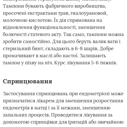
Тампони бувають фабричного виробництва,
просочені екстрактами трав, гиалоурановой,
молочною кислотою. Їх дія спрямована на
відновлення функціональності, зменшення
болючості статевого акту. Так само, тампони можна
зробити самостійно. Для цього беруть валик вати і
стерильний бинт, складають в 6-8 шарів. Добре
промачивают в маслі або настої. Залишають
тампон у піхву на ніч. Курс лікування 5-6 тижнів.
Спринцювання
Застосування спринцювань при ендометріозі може
призначатися лікарем для зменшення розростання
ендометрія в матці і за її межами, зменшенню
запальних процесів. Проводитися лікування за
допомогою спринцівки для іригацій або звичайною