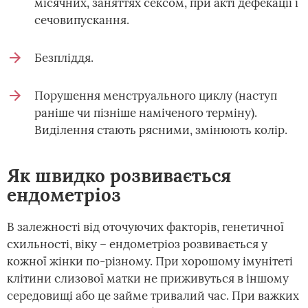
місячних, заняттях сексом, при акті дефекації і
сечовипускання.
Безпліддя.
Порушення менструального циклу (наступ
раніше чи пізніше наміченого терміну).
Виділення стають рясними, змінюють колір.
Як швидко розвивається
ендометріоз
В залежності від оточуючих факторів, генетичної
схильності, віку – ендометріоз розвивається у
кожної жінки по-різному. При хорошому імунітеті
клітини слизової матки не приживуться в іншому
середовищі або це займе тривалий час. При важких