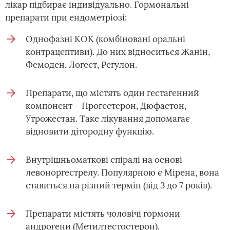
лікар підбирає індивідуально. Гормональні
препарати при ендометріозі:
Однофазні КОК (комбіновані оральні
контрацептиви). До них відноситься Жанін,
Фемоден, Логест, Регулон.
Препарати, що містять один гестагенний
компонент – Прогестерон, Дюфастон,
Утрожестан. Таке лікування допомагає
відновити дітородну функцію.
Внутрішньоматкові спіралі на основі
левоноргестрелу. Популярною є Мірена, вона
ставиться на різний термін (від 3 до 7 років).
Препарати містять чоловічі гормони
андрогени (Метилтестостерон).