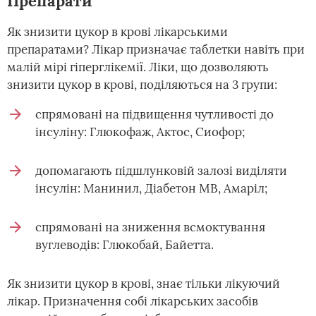
Препарати
Як знизити цукор в крові лікарськими
препаратами? Лікар призначає таблетки навіть при
малій мірі гіперглікемії. Ліки, що дозволяють
знизити цукор в крові, поділяються на 3 групи:
спрямовані на підвищення чутливості до
інсуліну: Глюкофаж, Актос, Сиофор;
допомагають підшлунковій залозі виділяти
інсулін: Манинил, Діабетон МВ, Амаріл;
спрямовані на зниження всмоктування
вуглеводів: Глюкобай, Байетта.
Як знизити цукор в крові, знає тільки лікуючий
лікар. Призначення собі лікарських засобів