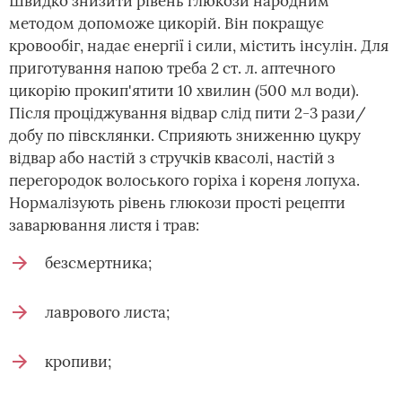
Швидко знизити рівень глюкози народним
методом допоможе цикорій. Він покращує
кровообіг, надає енергії і сили, містить інсулін. Для
приготування напою треба 2 ст. л. аптечного
цикорію прокип'ятити 10 хвилин (500 мл води).
Після проціджування відвар слід пити 2-3 рази/
добу по півсклянки. Сприяють зниженню цукру
відвар або настій з стручків квасолі, настій з
перегородок волоського горіха і кореня лопуха.
Нормалізують рівень глюкози прості рецепти
заварювання листя і трав:
безсмертника;
лаврового листа;
кропиви;