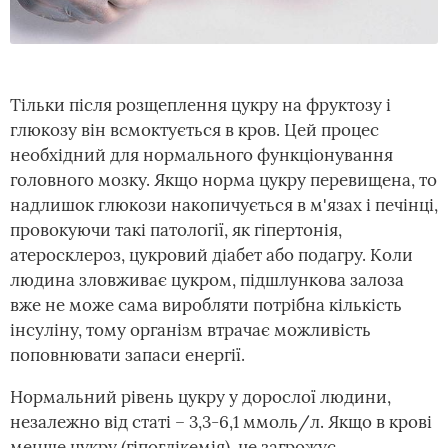
Тільки після розщеплення цукру на фруктозу і
глюкозу він всмоктується в кров. Цей процес
необхідний для нормального функціонування
головного мозку. Якщо норма цукру перевищена, то
надлишок глюкози накопичується в м'язах і печінці,
провокуючи такі патології, як гіпертонія,
атеросклероз, цукровий діабет або подагру. Коли
людина зловживає цукром, підшлункова залоза
вже не може сама виробляти потрібна кількість
інсуліну, тому організм втрачає можливість
поповнювати запаси енергії.
Нормальний рівень цукру у дорослої людини,
незалежно від статі – 3,3-6,1 ммоль/л. Якщо в крові
менше цукру (гіпоглікемія), це загрожує