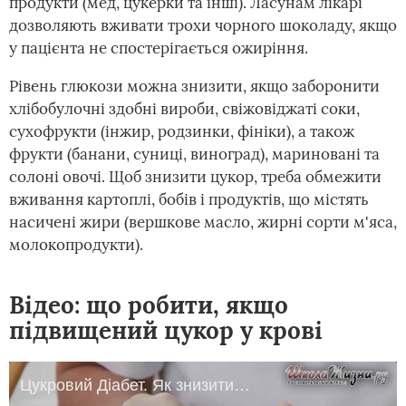
продукти (мед, цукерки та інші). Ласунам лікарі
дозволяють вживати трохи чорного шоколаду, якщо
у пацієнта не спостерігається ожиріння.
Рівень глюкози можна знизити, якщо заборонити
хлібобулочні здобні вироби, свіжовіджаті соки,
сухофрукти (інжир, родзинки, фініки), а також
фрукти (банани, суниці, виноград), мариновані та
солоні овочі. Щоб знизити цукор, треба обмежити
вживання картоплі, бобів і продуктів, що містять
насичені жири (вершкове масло, жирні сорти м'яса,
молокопродукти).
Відео: що робити, якщо
підвищений цукор у крові
Цукровий Діабет. Як знизити Рівень Цукру В Крові Народними Засобами?