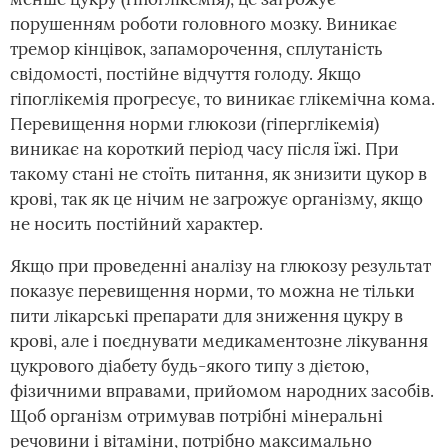
порушенням роботи головного мозку. Виникає
тремор кінцівок, запаморочення, сплутаність
свідомості, постійне відчуття голоду. Якщо
гіпоглікемія прогресує, то виникає глікемічна кома.
Перевищення норми глюкози (гіперглікемія)
виникає на короткий період часу після їжі. При
такому стані не стоїть питання, як знизити цукор в
крові, так як це нічим не загрожує організму, якщо
не носить постійний характер.
Якщо при проведенні аналізу на глюкозу результат
показує перевищення норми, то можна не тільки
пити лікарські препарати для зниження цукру в
крові, але і поєднувати медикаментозне лікування
цукрового діабету будь-якого типу з дієтою,
фізичними вправами, прийомом народних засобів.
Щоб організм отримував потрібні мінеральні
речовини і вітаміни, потрібно максимально