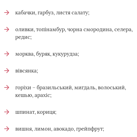
кабачки, гарбуз, листя салату;
оливки, топінамбур, чорна смородина, селера,
редис;
морква, буряк, кукурудза;
вівсянка;
горіхи – бразильський, мигдаль, волоський,
кешью, арахіс;
шпинат, кориця;
вишня, лимон, авокадо, грейпфрут;