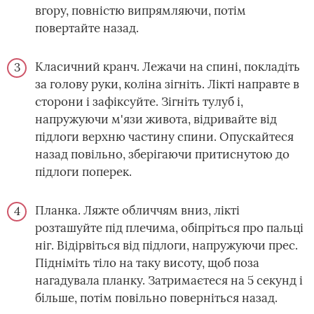
вгору, повністю випрямляючи, потім
повертайте назад.
Класичний кранч. Лежачи на спині, покладіть
за голову руки, коліна зігніть. Лікті направте в
сторони і зафіксуйте. Зігніть тулуб і,
напружуючи м'язи живота, відривайте від
підлоги верхню частину спини. Опускайтеся
назад повільно, зберігаючи притиснутою до
підлоги поперек.
Планка. Ляжте обличчям вниз, лікті
розташуйте під плечима, обіпріться про пальці
ніг. Відірвіться від підлоги, напружуючи прес.
Підніміть тіло на таку висоту, щоб поза
нагадувала планку. Затримаєтеся на 5 секунд і
більше, потім повільно поверніться назад.