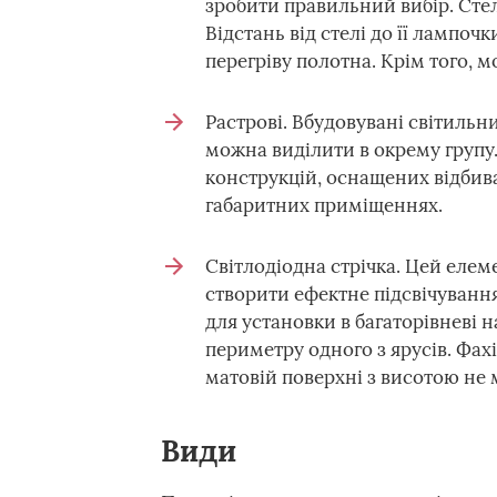
зробити правильний вибір. Стел
Відстань від стелі до її лампоч
перегріву полотна. Крім того, м
Растрові. Вбудовувані світильн
можна виділити в окрему групу.
конструкцій, оснащених відбива
габаритних приміщеннях.
Світлодіодна стрічка. Цей елем
створити ефектне підсвічування
для установки в багаторівневі н
периметру одного з ярусів. Фах
матовій поверхні з висотою не 
Види