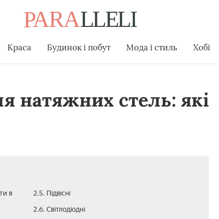
Краса
Будинок і побут
Мода і стиль
Хобі
я натяжних стель: які
ти в
2.5. Підвісні
2.6. Світлодіодні