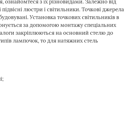
, ознайомтеся з їх різновидами. Залежно від
і підвісні люстри і світильники. Точкові джерела
вбудовувані. Установка точкових світильників в
онується за допомогою монтажу спеціальних
налоги закріплюються на основний стелю до
типів лампочок, то для натяжних стель
і;