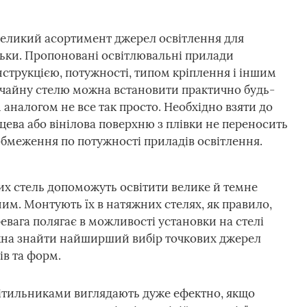
еликий асортимент джерел освітлення для
ільки. Пропоновані освітлювальні прилади
нструкцією, потужності, типом кріплення і іншим
ичайну стелю можна встановити практично будь-
 аналогом не все так просто. Необхідно взяти до
цева або вінілова поверхню з плівки не переносить
обмеження по потужності приладів освітлення.
их стель допоможуть освітити велике й темне
ним. Монтують їх в натяжних стелях, як правило,
еревага полягає в можливості установки на стелі
жна знайти найширший вибір точкових джерел
ів та форм.
світильниками виглядають дуже ефектно, якщо