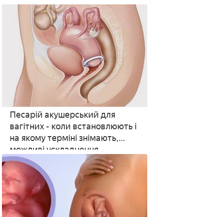
патологічні значення
Песарій акушерський для
вагітних - коли встановлюють і
на якому терміні знімають,
можливі ускладнення