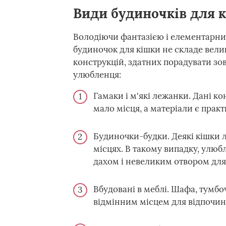
Види будиночків для к
Володіючи фантазією і елементарни
будиночок для кішки не складе велик
конструкцій, здатних порадувати зов
улюбленця:
Гамаки і м'які лежанки. Дані ко
мало місця, а матеріали є прак
Будиночки-будки. Деякі кішки 
місцях. В такому випадку, улю
дахом і невеликим отвором для
Вбудовані в меблі. Шафа, тумб
відмінним місцем для відпочин