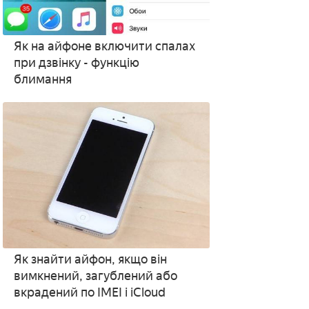
Як на айфоне включити спалах
при дзвінку - функцію
блимання
Як знайти айфон, якщо він
вимкнений, загублений або
вкрадений по IMEI і iCloud