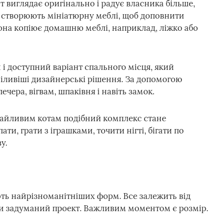
т виглядає оригінально і радує власника більше,
 створюють мініатюрну меблі, щоб доповнити
вона копіює домашню меблі, наприклад, ліжко або
і доступний варіант спального місця, який
міливіші дизайнерські рішення. За допомогою
чера, вігвам, шпаківня і навіть замок.
грайливим котам подібний комплекс стане
и, грати з іграшками, точити нігті, бігати по
у.
ть найрізноманітніших форм. Все залежить від
вати задуманий проект. Важливим моментом є розмір.