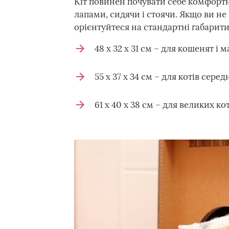
Кіт повинен почувати себе комфортн
лапами, сидячи і стоячи. Якщо ви не
орієнтуйтеся на стандартні габарит
48 х 32 х 31 см – для кошенят і 
55 х 37 х 34 см – для котів сере
61 х 40 х 38 см – для великих кот