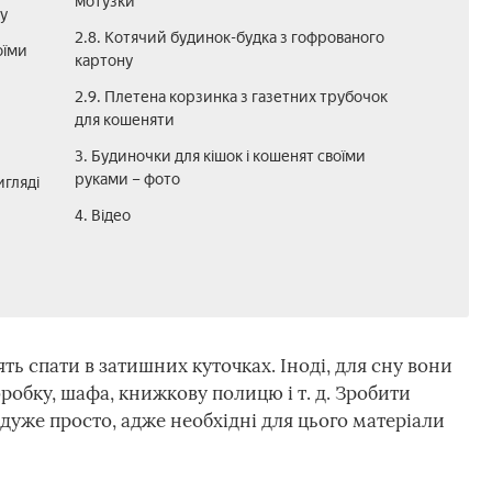
мотузки
у
2.8. Котячий будинок-будка з гофрованого
оїми
картону
2.9. Плетена корзинка з газетних трубочок
для кошеняти
3. Будиночки для кішок і кошенят своїми
руками – фото
игляді
4. Відео
ть спати в затишних куточках. Іноді, для сну вони
робку, шафа, книжкову полицю і т. д. Зробити
дуже просто, адже необхідні для цього матеріали