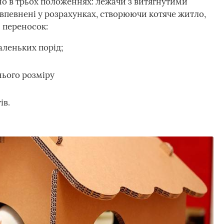
о в трьох положеннях: лежачи з витягнутими
 впевнені у розрахунках, створюючи котяче житло,
и переносок:
маленьких порід;
днього розміру
ів.