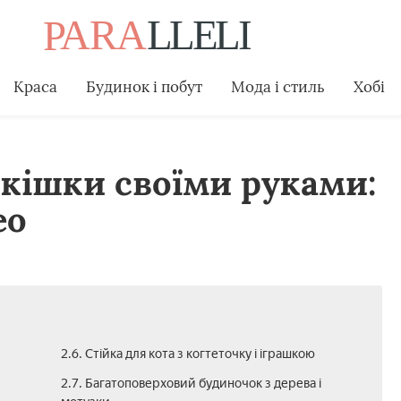
Краса
Будинок і побут
Мода і стиль
Хобі
кішки своїми руками:
ео
2.6. Стійка для кота з когтеточку і іграшкою
2.7. Багатоповерховий будиночок з дерева і