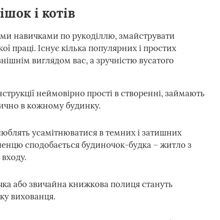
ішок і котів
ми навичками по рукоділлю, змайструвати
ої праці. Існує кілька популярних і простих
нішнім виглядом вас, а зручністю вусатого
нструкції неймовірно прості в створенні, займають
тично в кожному будинку.
люблять усамітнюватися в темних і затишних
бленцю сподобається будиночок-будка – житло з
 входу.
очка або звичайна книжкова полиця стануть
ку вихованця.