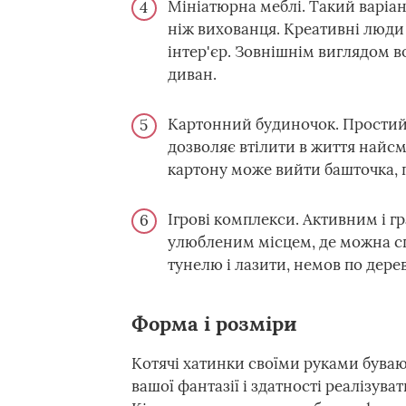
Мініатюрна меблі. Такий варіан
ніж вихованця. Креативні люди
інтер'єр. Зовнішнім виглядом 
диван.
Картонний будиночок. Простий 
дозволяє втілити в життя найс
картону може вийти башточка, пе
Ігрові комплекси. Активним і 
улюбленим місцем, де можна спат
тунелю і лазити, немов по дерев
Форма і розміри
Котячі хатинки своїми руками буваю
вашої фантазії і здатності реалізу