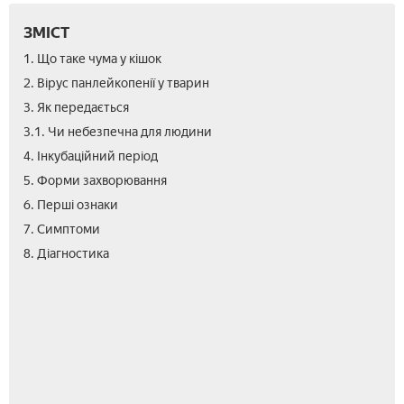
ЗМІСТ
1. Що таке чума у кішок
2. Вірус панлейкопенії у тварин
3. Як передається
3.1. Чи небезпечна для людини
4. Інкубаційний період
5. Форми захворювання
6. Перші ознаки
7. Симптоми
9.
10.
11.
12.
13.
14.
8. Діагностика
Лік
Рац
Дез
Нас
Про
Від
чум
у
кіш