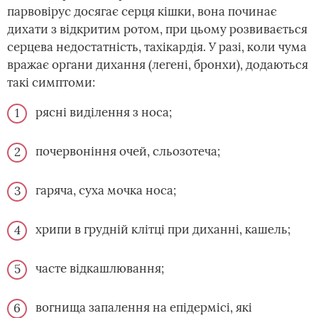
парвовірус досягає серця кішки, вона починає
дихати з відкритим ротом, при цьому розвивається
серцева недостатність, тахікардія. У разі, коли чума
вражає органи дихання (легені, бронхи), додаються
такі симптоми:
рясні виділення з носа;
почервоніння очей, сльозотеча;
гаряча, суха мочка носа;
хрипи в грудній клітці при диханні, кашель;
часте відкашлювання;
вогнища запалення на епідермісі, які