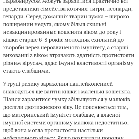
Парвовирусом можуть заразитися практично всі
представники сімейства котячих: тигри, леопарди,
гепарди. Серед домашніх тварин чумка – широко
поширений недуга, якому більш схильні
невакцинированные кошенята віком до року і
кішки старше 6-8 років: молодняк схильний до
хвороби через нерозвиненого імунітету, а старші
вихованці з віком втрачають здатність протистояти
різним вірусам, адже імунні властивості організму
стають слабшими.
У групі ризику зараження панлейкопенией
знаходяться ще вагітні кішки і маленькі кошенята.
Шанси заразитися чумку збільшуються у малюків
досягли двотижневого віку. Це пояснюється тим,
що материнський імунітет слабшає, а власної
імунної системи організму малюка недостатньо,
щоб вона могла протистояти настільки
небезпечного вірусу. Якщо розглядати породну