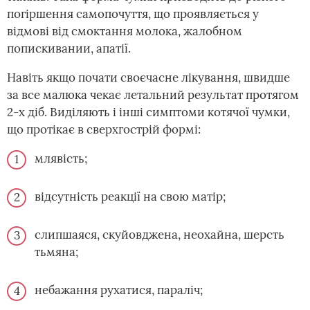
погіршення самопочуття, що проявляється у
відмові від смоктання молока, жалобном
попискивании, апатії.
Навіть якщо почати своєчасне лікування, швидше
за все малюка чекає летальний результат протягом
2-х діб. Виділяють і інші симптоми котячої чумки,
що протікає в сверхгострій формі:
млявість;
відсутність реакції на свою матір;
слипшаяся, скуйовджена, неохайна, шерсть
тьмяна;
небажання рухатися, параліч;