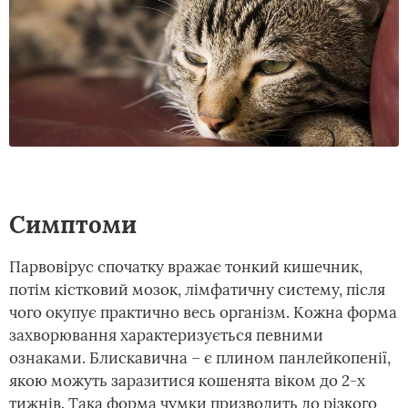
Симптоми
Парвовірус спочатку вражає тонкий кишечник,
потім кістковий мозок, лімфатичну систему, після
чого окупує практично весь організм. Кожна форма
захворювання характеризується певними
ознаками. Блискавична – є плином панлейкопенії,
якою можуть заразитися кошенята віком до 2-х
тижнів. Така форма чумки призводить до різкого