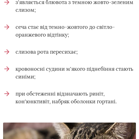
з'являється блювота з темною жовто-зеленим
слизом;
сеча стає від темно-жовтого до світло-
оранжевого відтінку;
слизова рота пересихає;
кровоносні судини м'якого піднебіння стають
синіми;
при обстеженні відзначають риніт,
кон'юнктивіт, набряк оболонки гортані.