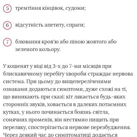
тремтіння кінцівок, судоми;
відсутність апетиту, спраги;
блювання кров'ю або піною жовтого або
зеленого кольору.
У кошенят у віці від 3-х до 7-ми місяців при
блискавичному перебігу хвороби страждає нервова
система. При цьому до вищепереліченими
ознаками додаються симптоми, дуже схожі на ті,
що виникають при сказі: кіт лякається будь-яких
сторонніх звуків, ховається в далеких потаємних
кутках, у нього починається боязнь світла,
сонячних променів, він нестямно пищить при
переляку, спостерігається нервове перезбудження.
Через деякий час до симптоматиці додається