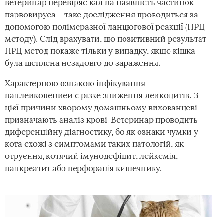
ветеринар перевіряє кал на наявність частинок
парвовируса – таке дослідження проводиться за
допомогою полімеразної ланцюгової реакції (ПРЦ
методу). Слід врахувати, що позитивний результат
ПРЦ метод покаже тільки у випадку, якщо кішка
була щеплена незадовго до зараження.
Характерною ознакою інфікування
панлейкопенией є різке зниження лейкоцитів. З
цієї причини хворому домашньому вихованцеві
призначають аналіз крові. Ветеринар проводить
диференційну діагностику, бо як ознаки чумки у
кота схожі з симптомами таких патологій, як
отруєння, котячий імунодефіцит, лейкемія,
панкреатит або перфорація кишечнику.