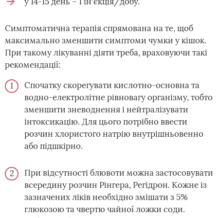
у 14-15 день – 1 ін'єкція/добу.
Симптоматична терапія спрямована на те, щоб
максимально зменшити симптоми чумки у кішок.
При такому лікуванні діяти треба, враховуючи такі
рекомендації:
Спочатку скорегувати кислотно-основна та
водно-електролітне рівновагу організму, тобто
зменшити зневоднення і нейтралізувати
інтоксикацію. Для цього потрібно ввести
розчин хлористого натрію внутрішньовенно
або підшкірно.
При відсутності блювоти можна застосовувати
всередину розчин Рінгера, Регідрон. Кожне із
зазначених ліків необхідно змішати з 5%
глюкозою та чвертю чайної ложки соди.