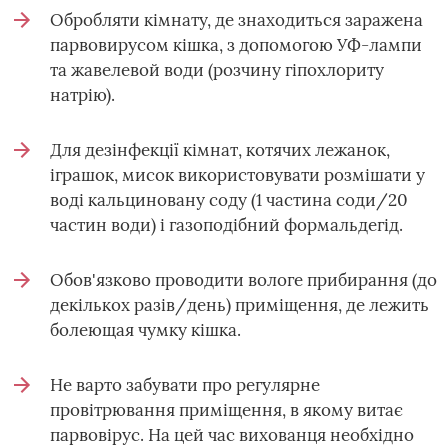
Обробляти кімнату, де знаходиться заражена
парвовирусом кішка, з допомогою УФ-лампи
та жавелевой води (розчину гіпохлориту
натрію).
Для дезінфекції кімнат, котячих лежанок,
іграшок, мисок використовувати розмішати у
воді кальциновану соду (1 частина соди/20
частин води) і газоподібний формальдегід.
Обов'язково проводити вологе прибирання (до
декількох разів/день) приміщення, де лежить
болеющая чумку кішка.
Не варто забувати про регулярне
провітрювання приміщення, в якому витає
парвовірус. На цей час вихованця необхідно