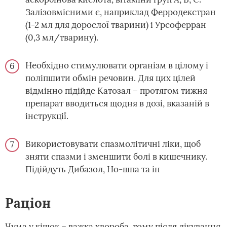
Залізовмісними є, наприклад Ферродекстран
(1-2 мл для дорослої тварини) і Урсоферран
(0,3 мл/тварину).
Необхідно стимулювати організм в цілому і
поліпшити обмін речовин. Для цих цілей
відмінно підійде Катозал – протягом тижня
препарат вводиться щодня в дозі, вказаній в
інструкції.
Використовувати спазмолітичні ліки, щоб
зняти спазми і зменшити болі в кишечнику.
Підійдуть Дибазол, Но-шпа та ін
Раціон
Чума у кішок – важка хвороба, тому після лікування