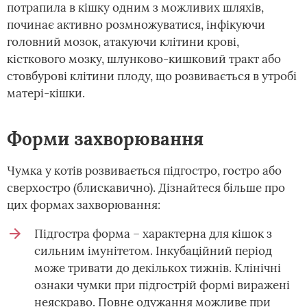
потрапила в кішку одним з можливих шляхів,
починає активно розмножуватися, інфікуючи
головний мозок, атакуючи клітини крові,
кісткового мозку, шлунково-кишковий тракт або
стовбурові клітини плоду, що розвивається в утробі
матері-кішки.
Форми захворювання
Чумка у котів розвивається підгостро, гостро або
сверхостро (блискавично). Дізнайтеся більше про
цих формах захворювання:
Підгостра форма – характерна для кішок з
сильним імунітетом. Інкубаційний період
може тривати до декількох тижнів. Клінічні
ознаки чумки при підгострій формі виражені
неяскраво. Повне одужання можливе при