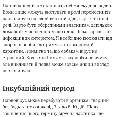
Панлейкопенія не становить небезпеку для людей.
Вони лише можуть виступати в ролі переносників
парвовируса на своїй верхній одяг, взуття та інші
речі. Варто бути обережними власникам декількох
домашніх улюбленців: якщо одна кішка заразилася
інфекційних ентеритом, її необхідно ізолювати від
здорової особи і дотримуватися жорсткий
карантин. Примітно те, що собакам вірус не
страшний. Хоч вони і можуть захворіти на чумку,
але викликати її поява може зовсім інший вигляд
парвовируса.
Інкубаційний період
Парвовірус може перебувати в організмі тварини
без будь-яких ознак від 3-х до 8-10 діб. Після
закінчення цього терміну вірусна частинка, що