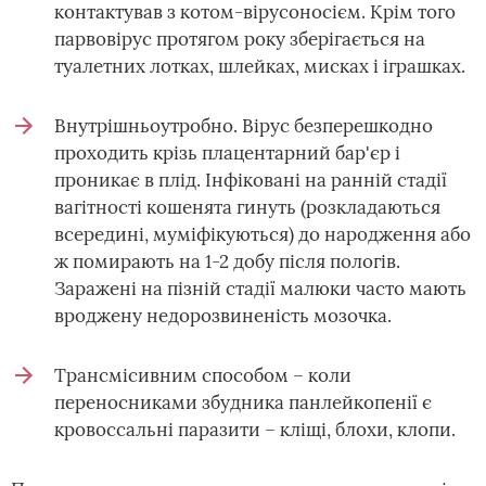
контактував з котом-вірусоносієм. Крім того
парвовірус протягом року зберігається на
туалетних лотках, шлейках, мисках і іграшках.
Внутрішньоутробно. Вірус безперешкодно
проходить крізь плацентарний бар'єр і
проникає в плід. Інфіковані на ранній стадії
вагітності кошенята гинуть (розкладаються
всередині, муміфікуються) до народження або
ж помирають на 1-2 добу після пологів.
Заражені на пізній стадії малюки часто мають
вроджену недорозвиненість мозочка.
Трансмісивним способом – коли
переносниками збудника панлейкопенії є
кровоссальні паразити – кліщі, блохи, клопи.