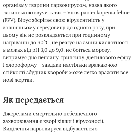
організму тварини парвовирусом, назва якого
латинською звучить так – Virus panleukopenia feline
(FPV). Вірус зберігає свою вірулентність у
зовнішньому середовищі до одного року, при
цьому він не розкладається при годинному
нагріванні до 60°С, не реагує на зміни кислотності
в межах від pH 3,0 до 9,0, не боїться морозу,
витримує дію пепсину, трипсину, діетилового ефіру
і хлороформу – завдяки настільки вражаючою
стійкості збудник хвороби може легко вражати все
нові жертви.
Як передається
Джерелами смертельно небезпечного
захворювання є хворі кішки і вірусоносії.
Виділення парвовируса відбувається з