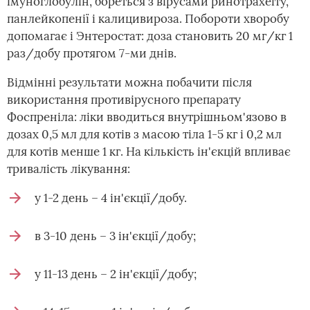
імуноглобулін, бореться з вірусами ринотрахеїту,
панлейкопенії і калицивироза. Побороти хворобу
допомагає і Энтеростат: доза становить 20 мг/кг 1
раз/добу протягом 7-ми днів.
Відмінні результати можна побачити після
використання противірусного препарату
Фоспреніла: ліки вводиться внутрішньом'язово в
дозах 0,5 мл для котів з масою тіла 1-5 кг і 0,2 мл
для котів менше 1 кг. На кількість ін'єкцій впливає
тривалість лікування:
у 1-2 день – 4 ін'єкції/добу.
в 3-10 день – 3 ін'єкції/добу;
у 11-13 день – 2 ін'єкції/добу;