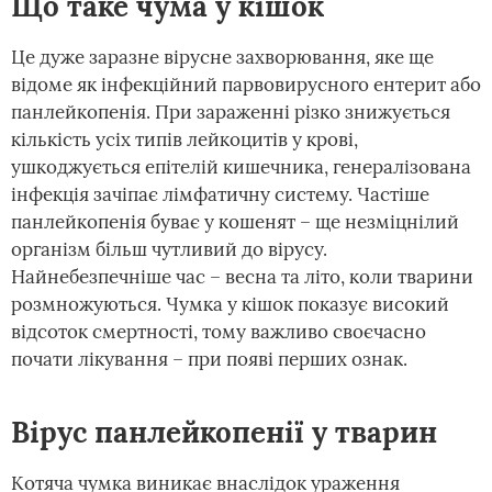
Що таке чума у кішок
Це дуже заразне вірусне захворювання, яке ще
відоме як інфекційний парвовирусного ентерит або
панлейкопенія. При зараженні різко знижується
кількість усіх типів лейкоцитів у крові,
ушкоджується епітелій кишечника, генералізована
інфекція зачіпає лімфатичну систему. Частіше
панлейкопенія буває у кошенят – ще незміцнілий
організм більш чутливий до вірусу.
Найнебезпечніше час – весна та літо, коли тварини
розмножуються. Чумка у кішок показує високий
відсоток смертності, тому важливо своєчасно
почати лікування – при появі перших ознак.
Вірус панлейкопенії у тварин
Котяча чумка виникає внаслідок ураження