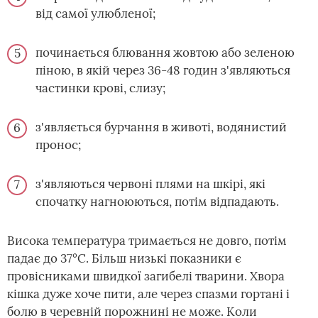
від самої улюбленої;
починається блювання жовтою або зеленою
піною, в якій через 36-48 годин з'являються
частинки крові, слизу;
з'являється бурчання в животі, водянистий
пронос;
з'являються червоні плями на шкірі, які
спочатку нагноюються, потім відпадають.
Висока температура тримається не довго, потім
падає до 37°С. Більш низькі показники є
провісниками швидкої загибелі тварини. Хвора
кішка дуже хоче пити, але через спазми гортані і
болю в черевній порожнині не може. Коли