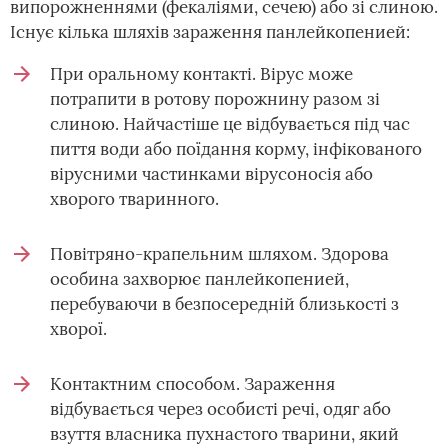
випорожненнями (фекаліями, сечею) або зі слиною.
Існує кілька шляхів зараження панлейкопенией:
При оральному контакті. Вірус може
потрапити в ротову порожнину разом зі
слиною. Найчастіше це відбувається під час
пиття води або поїдання корму, інфікованого
вірусними частинками вірусоносія або
хворого тваринного.
Повітряно-крапельним шляхом. Здорова
особина захворює панлейкопенией,
перебуваючи в безпосередній близькості з
хворої.
Контактним способом. Зараження
відбувається через особисті речі, одяг або
взуття власника пухнастого тварини, який