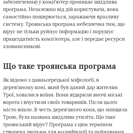
забезпечення) у комп'ютер проникає шкідлива
програма. Незалежно від дій користувача, вона
самостійно поширюється, заражаючи вразливу
систему. Троянська програма небезпечна тим, що
вірус не тільки руйнує інформацію і порушує
працездатність комп'ютера, але і передає ресурси
зловмисникові.
Що таке троянська програма
Як відомо з давньогрецької міфології, в
дерев'яному коні, який був даний дар жителям
Трої, ховалися воїни. Вони відкрили вночі міські
ворота і впустили своїх товаришів. Після цього
місто впало. В честь дерев'яного коня, що знищила
Трою, була названа шкідлива утиліта. Що таке
троянський вірус? Програма з цим терміном
створена людьми для модифікації та руйнування