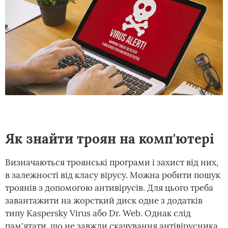
Як знайти троян на комп'ютері
Визначаються троянські програми і захист від них,
в залежності від класу вірусу. Можна робити пошук
троянів з допомогою антивірусів. Для цього треба
завантажити на жорсткий диск одне з додатків
типу Kaspersky Virus або Dr. Web. Однак слід
пам'ятати, що не завжди скачування антівірусника