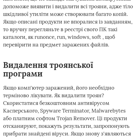
допоможе виявити і видалити всі трояни, адже тіло
шкідливої утиліти може створювати багато копій.
Якщо описані продукти не впоралися із завданням,
то вручну перегляньте в реєстрі свого ПК такі
каталоги, як runonce, run, windows, soft , щоб
перевірити на предмет заражених файлів.
Видалення троянської
програми
Якщо комп'ютер заражений, його необхідно
терміново лікувати. Як видалити троян?
Скористатися безкоштовним антивірусом
Касперського, Spyware Terminator, Malwarebytes
або платним софтом Trojan Remover. Ці продукти
отсканируют, покажуть результати, запропонують
прибрати знайдені віруси. Якщо знову з'являються