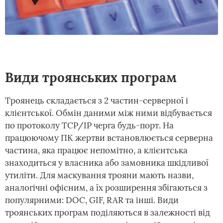
Види троянських програм
Троянець складається з 2 частин-серверної і
клієнтської. Обмін даними між ними відбувається
по протоколу TCP/IP черга будь-порт. На
працюючому ПК жертви встановлюється серверна
частина, яка працює непомітно, а клієнтська
знаходиться у власника або замовника шкідливої
утиліти. Для маскування трояни мають назви,
аналогічні офісним, а їх розширення збігаються з
популярними: DOC, GIF, RAR та інші. Види
троянських програм поділяються в залежності від