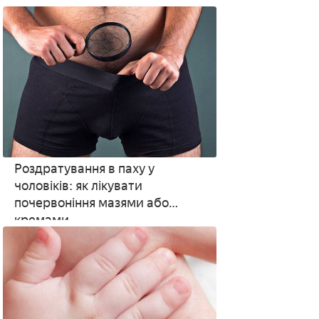
Роздратування в паху у
чоловіків: як лікувати
почервоніння мазями або
кремами