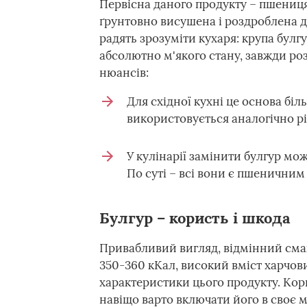
Первісна даного продукту – пшениця,
ґрунтовно висушена і роздроблена 
радять зрозуміти кухаря: крупа булгу
абсолютно м'якого стану, завжди ро
нюансів:
Для східної кухні це основа біл
використовується аналогічно рі
У кулінарії замінити булгур мо
По суті – всі вони є пшеничним
Булгур – користь і шкода
Привабливий вигляд, відмінний смак
350-360 кКал, високий вміст харчови
характеристики цього продукту. Кори
навіщо варто включати його в своє 