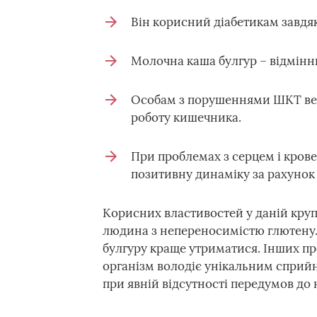
Він корисний діабетикам завдяк
Молочна каша булгур – відмінний
Особам з порушеннями ШКТ вел
роботу кишечника.
При проблемах з серцем і кров
позитивну динаміку за рахунок к
Корисних властивостей у даній круп
людина з непереносимістю глютену. 
булгуру краще утриматися. Інших пр
організм володіє унікальним сприйня
при явній відсутності передумов до 