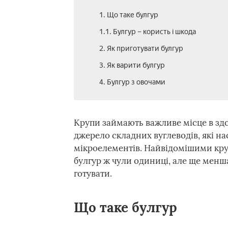
1. Що таке булгур
1.1. Булгур – користь і шкода
2. Як приготувати булгур
3. Як варити булгур
4. Булгур з овочами
Крупи займають важливе місце в зд
джерело складних вуглеводів, які на
мікроелементів. Найвідомішими круп
булгур ж чули одиниці, але ще менш
готувати.
Що таке булгур