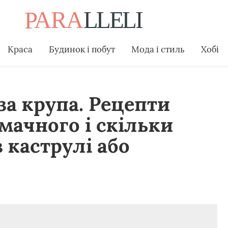
Краса
Будинок і побут
Мода і стиль
Хобі
за крупа. Рецепти
мачного і скільки
 каструлі або