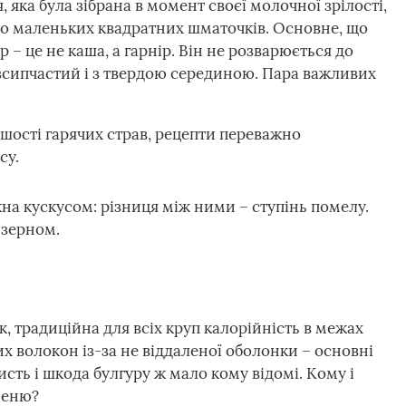
 яка була зібрана в момент своєї молочної зрілості,
до маленьких квадратних шматочків. Основне, що
р – це не каша, а гарнір. Він не розварюється до
зсипчастий і з твердою серединою. Пара важливих
ьшості гарячих страв, рецепти переважно
су.
жна кускусом: різниця між ними – ступінь помелу.
 зерном.
, традиційна для всіх круп калорійність в межах
х волокон із-за не віддаленої оболонки – основні
сть і шкода булгуру ж мало кому відомі. Кому і
меню?