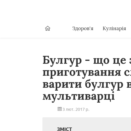
Здоров'я
Кулінарія
Булгур - що це 
приготування с
варити булгур в
мультиварці
3 лют. 2017 р.
ЗМІСТ