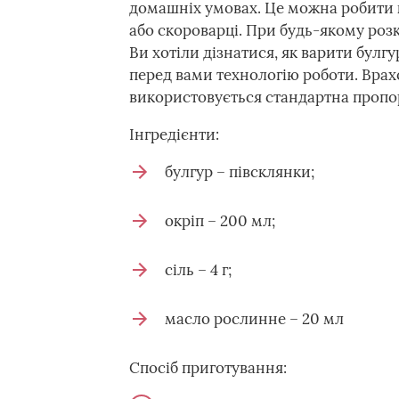
домашніх умовах. Це можна робити к
або скороварці. При будь-якому роз
Ви хотіли дізнатися, як варити булг
перед вами технологію роботи. Врах
використовується стандартна пропорц
Інгредієнти:
булгур – півсклянки;
окріп – 200 мл;
сіль – 4 г;
масло рослинне – 20 мл
Спосіб приготування: