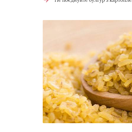
Не поєднуйте булгур з картопле