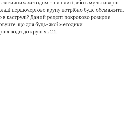
ласичним методом – на плиті, або в мультиварці
кладі першочергово крупу потрібно буде обсмажити.
ур в каструлі? Даний рецепт покроково розкриє
овуйте, що для будь-якої методики
ія води до крупі як 2:1.