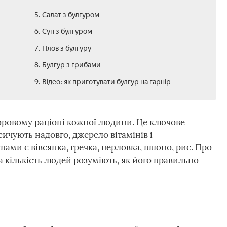
5. Салат з булгуром
6. Суп з булгуром
7. Плов з булгуру
8. Булгур з грибами
9. Відео: як приготувати булгур на гарнір
оровому раціоні кожної людини. Це ключове
сичують надовго, джерело вітамінів і
ами є вівсянка, гречка, перловка, пшоно, рис. Про
а кількість людей розуміють, як його правильно