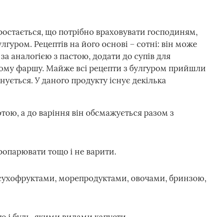
зростається, що потрібно враховувати господиням,
лгуром. Рецептів на його основі – сотні: він може
за аналогією з пастою, додати до супів для
ному фаршу. Майже всі рецепти з булгуром прийшли
анується. У даного продукту існує декілька
тою, а до варіння він обсмажується разом з
опарювати тощо і не варити.
 сухофруктами, морепродуктами, овочами, бринзою,