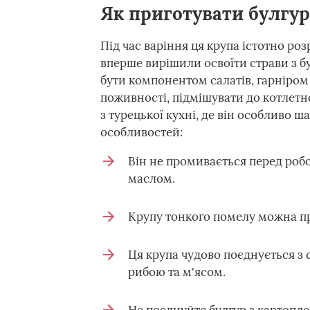
Як приготувати булгур
Під час варіння ця крупа істотно ро
вперше вирішили освоїти страви з бу
бути компонентом салатів, гарніром 
поживності, підмішувати до котлет
з турецької кухні, де він особливо ш
особливостей:
Він не промивається перед робо
маслом.
Крупу тонкого помелу можна пр
Ця крупа чудово поєднується з
рибою та м'ясом.