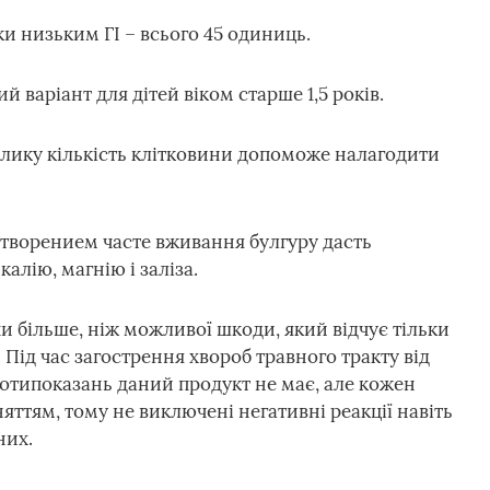
и низьким ГІ – всього 45 одиниць.
 варіант для дітей віком старше 1,5 років.
ику кількість клітковини допоможе налагодити
етворением часте вживання булгуру дасть
алію, магнію і заліза.
и більше, ніж можливої шкоди, який відчує тільки
Під час загострення хвороб травного тракту від
отипоказань даний продукт не має, але кожен
ттям, тому не виключені негативні реакції навіть
них.