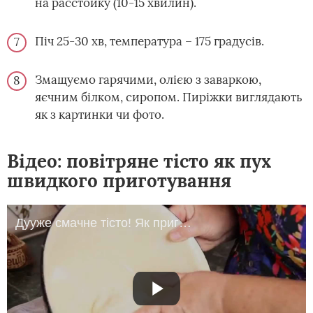
на расстойку (10-15 хвилин).
Піч 25-30 хв, температура – 175 градусів.
Змащуємо гарячими, олією з заваркою,
яєчним білком, сиропом. Пиріжки виглядають
як з картинки чи фото.
Відео: повітряне тісто як пух
швидкого приготування
Дууже смачне тісто! Як приготувати тісто для пиріжків на кефірі без дріжджів