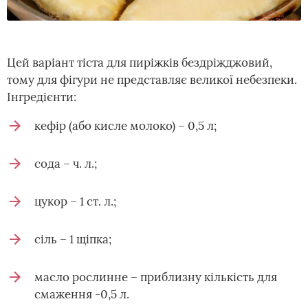
Цей варіант тіста для пиріжків бездріжджовий,
тому для фігури не представляє великої небезпеки.
Інгредієнти:
кефір (або кисле молоко) – 0,5 л;
сода – ч. л.;
цукор – 1 ст. л.;
сіль – 1 щіпка;
масло рослинне – приблизну кількість для
смаження -0,5 л.