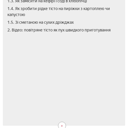
1.3. Як замісити на кефірі і соді в хлібопічці
1.4. Як зробити рідке тісто на пиріжки з картоплею чи
капустою
1.5. Зі сметаною на сухих дріжджах
2. Відео: повітряне тісто як пух швидкого приготування