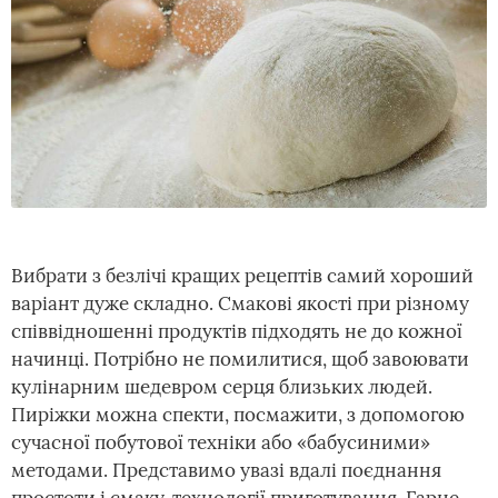
Вибрати з безлічі кращих рецептів самий хороший
варіант дуже складно. Смакові якості при різному
співвідношенні продуктів підходять не до кожної
начинці. Потрібно не помилитися, щоб завоювати
кулінарним шедевром серця близьких людей.
Пиріжки можна спекти, посмажити, з допомогою
сучасної побутової техніки або «бабусиними»
методами. Представимо увазі вдалі поєднання
простоти і смаку, технології приготування. Гарне