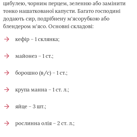
цибулею, чорним перцем, зеленню або замінити
тонко нашаткованої капусти. Багато господині
додають сир, подрібнену м'ясорубкою або
блендером м'ясо. Основні складові:
кефір – 1 склянка;
майонез – 1 ст.;
борошно (в/с) – 1 ст.;
крупа манна – 1 ст. л.;
яйце – 3 шт.;
рослинна олія – 2 ст. л.;