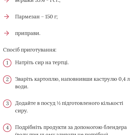
вершки 33% - 1 ст.;
Пармезан – 150 г;
приправи.
Спосіб приготування:
Натріть сир на тертці.
Зваріть картоплю, наповнивши каструлю 0,4 л
води.
Додайте в посуд ½ підготовленого кількості
сиру.
Подрібніть продукти за допомогою блендера
(воду при цьому зливати не потрібно).