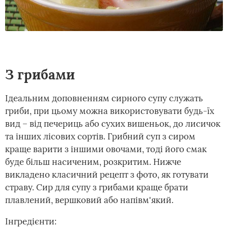
З грибами
Ідеальним доповненням сирного супу служать
гриби, при цьому можна використовувати будь-їх
вид – від печериць або сухих вишеньок, до лисичок
та інших лісових сортів. Грибний суп з сиром
краще варити з іншими овочами, тоді його смак
буде більш насиченим, розкритим. Нижче
викладено класичний рецепт з фото, як готувати
страву. Сир для супу з грибами краще брати
плавлений, вершковий або напівм'який.
Інгредієнти: