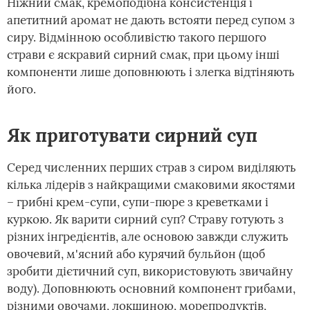
Ніжний смак, кремоподібна консистенція і
апетитний аромат не дають встояти перед супом з
сиру. Відмінною особливістю такого першого
страви є яскравий сирний смак, при цьому інші
компоненти лише доповнюють і злегка відтіняють
його.
Як приготувати сирний суп
Серед численних перших страв з сиром виділяють
кілька лідерів з найкращими смаковими якостями
– грибні крем-супи, супи-пюре з креветками і
куркою. Як варити сирний суп? Страву готують з
різних інгредієнтів, але основою завжди служить
овочевий, м'ясний або курячий бульйон (щоб
зробити дієтичний суп, використовують звичайну
воду). Доповнюють основний компонент грибами,
різними овочами, локшиною, морепродуктів,