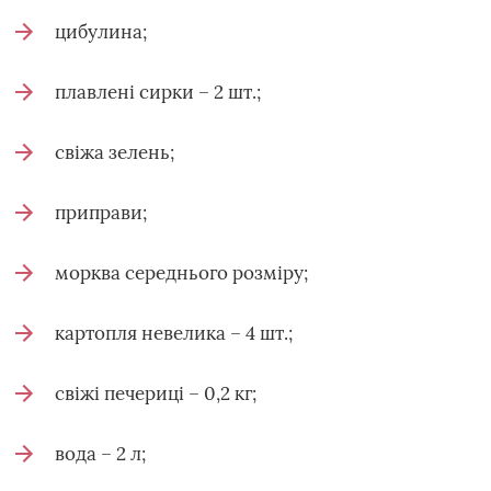
цибулина;
плавлені сирки – 2 шт.;
свіжа зелень;
приправи;
морква середнього розміру;
картопля невелика – 4 шт.;
свіжі печериці – 0,2 кг;
вода – 2 л;