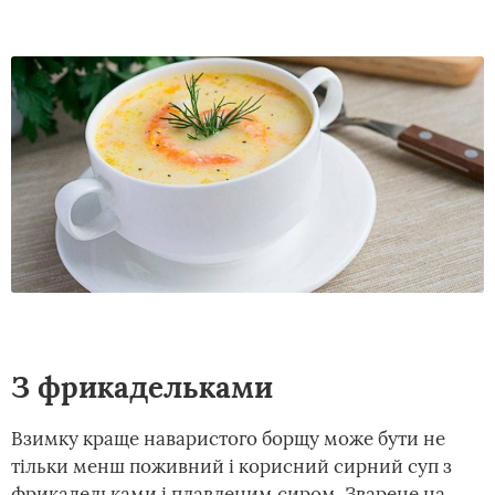
З фрикадельками
Взимку краще наваристого борщу може бути не
тільки менш поживний і корисний сирний суп з
фрикадельками і плавленим сиром. Зварене на