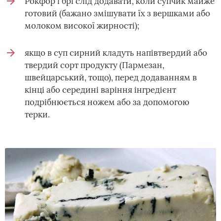
Рокфор і брі слід додавати, коли супчик майже
готовий (бажано змішувати їх з вершками або
молоком високої жирності);
якщо в суп сирний кладуть напівтвердий або
твердий сорт продукту (Пармезан,
швейцарський, тощо), перед додаванням в
кінці або середині варіння інгредієнт
подрібнюється ножем або за допомогою
терки.