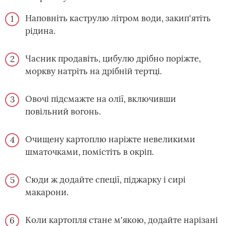
Наповніть каструлю літром води, закип'ятіть
рідина.
Часник продавіть, цибулю дрібно поріжте,
моркву натріть на дрібній тертці.
Овочі підсмажте на олії, включивши
повільний вогонь.
Очищену картоплю наріжте невеликими
шматочками, помістіть в окріп.
Сюди ж додайте спеції, піджарку і сирі
макарони.
Коли картопля стане м'якою, додайте нарізані