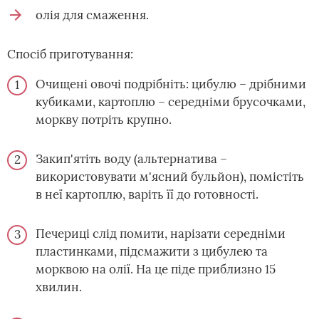
олія для смаження.
Спосіб приготування:
Очищені овочі подрібніть: цибулю – дрібними
кубиками, картоплю – середніми брусочками,
моркву потріть крупно.
Закип'ятіть воду (альтернатива –
використовувати м'ясний бульйон), помістіть
в неї картоплю, варіть її до готовності.
Печериці слід помити, нарізати середніми
пластинками, підсмажити з цибулею та
морквою на олії. На це піде приблизно 15
хвилин.