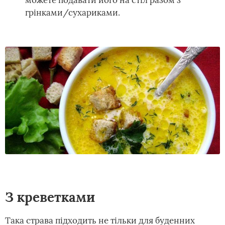
можете подавати його на стіл разом з
грінками/сухариками.
З креветками
Така страва підходить не тільки для буденних