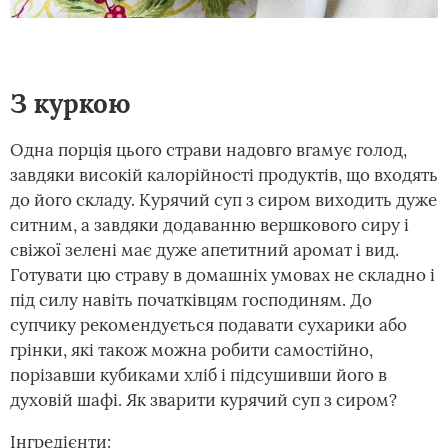
З куркою
Одна порція цього страви надовго вгамує голод,
завдяки високій калорійності продуктів, що входять
до його складу. Курячий суп з сиром виходить дуже
ситним, а завдяки додаванню вершкового сиру і
свіжої зелені має дуже апетитний аромат і вид.
Готувати цю страву в домашніх умовах не складно і
під силу навіть початківцям господиням. До
супчику рекомендується подавати сухарики або
грінки, які також можна робити самостійно,
порізавши кубиками хліб і підсушивши його в
духовій шафі. Як зварити курячий суп з сиром?
Інгредієнти: