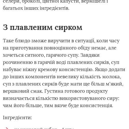
селери, броколі, цвітної капусти, вермішелі і
багатьох інших інгредієнтів.
З плавленим сирком
Таке блюдо зможе виручити в ситуації, коли часу
на приготування повноцінного обіду немає, але
хочеться ситного, гарячого супу. Завдяки
розчиненню в гарячій воді плавлених сирків, суп
набуває ніжну кремову консистенцію. Якщо додати
до інших компонентів невелику кількість молока,
суп з плавлених сирків буде мати ще більш м'який,
вершковий смак. Густина готового продукту
визначається кількістю використовуваного сиру:
чим його більше, тим вязче буде консистенція.
Інгредієнти: