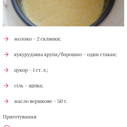
молоко – 2 склянки;
кукурудзяна крупа/борошно – один стакан;
цукор – 1 ст. л.;
сіль – щіпка;
масло вершкове – 50 г.
Приготування: