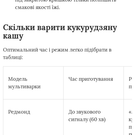
смакові якості їжі.
Скільки варити кукурудзяну
кашу
Оптимальний час і режим легко підібрати в
таблиці:
Модель
Час приготування
Р
мультиварки
пр
Редмонд
До звукового
«м
сигналу (60 хв)
кр
пр
гр