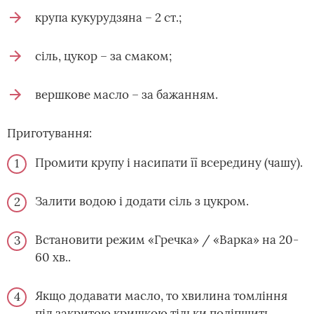
крупа кукурудзяна – 2 ст.;
сіль, цукор – за смаком;
вершкове масло – за бажанням.
Приготування:
Промити крупу і насипати її всередину (чашу).
Залити водою і додати сіль з цукром.
Встановити режим «Гречка» / «Варка» на 20-
60 хв..
Якщо додавати масло, то хвилина томління
під закритою кришкою тільки поліпшить