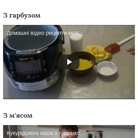
З гарбузом
Домашні відео рецепти молочна кукурудзяна каша з гарбузом в мультиварці
З м'ясом
Кукурудзяна каша з тушонкою, преміум смак!