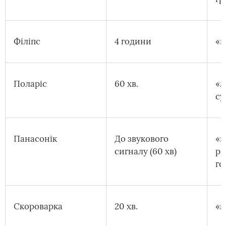
Філіпс
4 години
«г
Поларіс
60 хв.
«м
су
Панасонік
До звукового
«г
сигналу (60 хв)
ри
го
Скороварка
20 хв.
«к