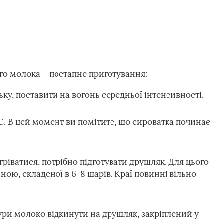
го молока – поетапне приготування:
ку, поставити на вогонь середньої інтенсивності.
С. В цей момент ви помітите, що сироватка починає
гріватися, потрібно підготувати друшляк. Для цього
ною, складеної в 6-8 шарів. Краї повинні вільно
тури молоко відкинути на друшляк, закріплений у