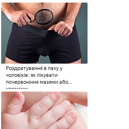
Роздратування в паху у
чоловіків: як лікувати
почервоніння мазями або
кремами