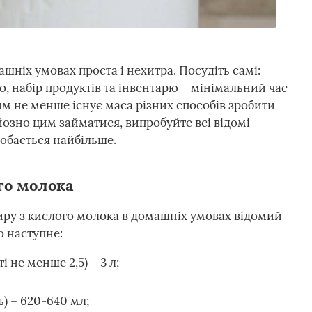
шніх умовах проста і нехитра. Посудіть самі:
о, набір продуктів та інвентарю – мінімальний час
им не менше існує маса різних способів зробити
озно цим займатися, випробуйте всі відомі
добається найбільше.
го молока
иру з кислого молока в домашніх умовах відомий
о наступне:
 не менше 2,5) – 3 л;
) – 620-640 мл;