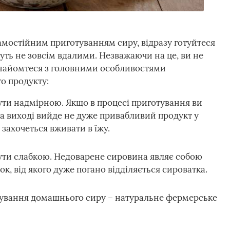
мостійним приготуванням сиру, відразу готуйтеся
дуть не зовсім вдалими. Незважаючи на це, ви не
знайомтеся з головними особливостями
о продукту:
ути надмірною. Якщо в процесі приготування ви
а виході вийде не дуже привабливий продукт у
 захочеться вживати в їжу.
ути слабкою. Недоварене сировина являє собою
, від якого дуже погано відділяється сироватка.
ування домашнього сиру – натуральне фермерське