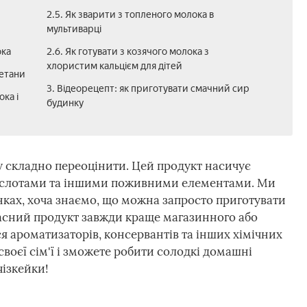
2.5. Як зварити з топленого молока в
мультиварці
ока
2.6. Як готувати з козячого молока з
хлористим кальцієм для дітей
метани
3. Відеорецепт: як приготувати смачний сир
ка і
будинку
у складно переоцінити. Цей продукт насичує
кислотами та іншими поживними елементами. Ми
инках, хоча знаємо, що можна запросто приготувати
ласний продукт завжди краще магазинного або
я ароматизаторів, консервантів та інших хімічних
своєї сім'ї і зможете робити солодкі домашні
чізкейки!