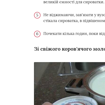
великій ємності для сироватки.
Не віджимаючи, зав'язати у вузо
стікала сироватка, в підвішеном
Почекати кілька годин, поки ві
Зі свіжого коров'ячого мол