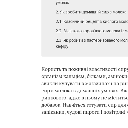
умовах
2. Як зробити домашній сир з молока
2.1. Класичний рецепт з кислого мол
2.2. Зі свіжого коров'ячого молока і с
2.3. Як робити з пастеризованого моло
кефіру
Користь та поживні властивості сир
організм кальцієм, білками, аміно
звикли купувати в магазинах і на р
сир з молока в домашніх умовах. В
ринкового, адже в ньому не міститьс
добавок. Навчіться готувати сир для 
запіканки, чудові пироги і повітряні 