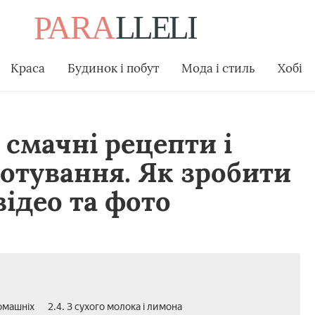
Краса
Будинок і побут
Мода і стиль
Хобі
 смачні рецепти і
отування. Як зробити
ідео та фото
омашніх
2.4. З сухого молока і лимона