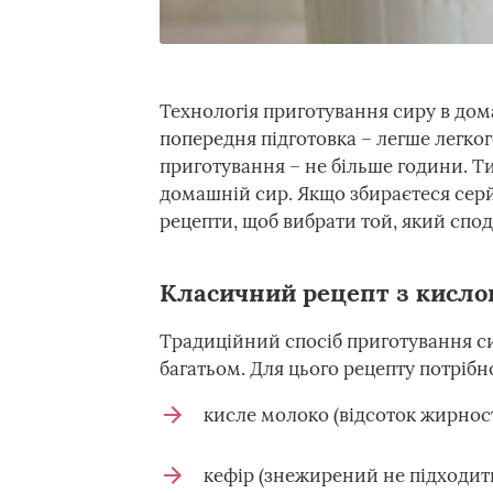
Технологія приготування сиру в дома
попередня підготовка – легше легког
приготування – не більше години. Т
домашній сир. Якщо збираєтеся серй
рецепти, щоб вибрати той, який спо
Класичний рецепт з кисло
Традиційний спосіб приготування с
багатьом. Для цього рецепту потрібн
кисле молоко (відсоток жирності
кефір (знежирений не підходить