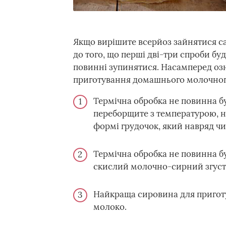
Якщо вирішите всерйоз зайнятися са
до того, що перші дві-три спроби бу
повинні зупинятися. Насамперед о
приготування домашнього молочног
Термічна обробка не повинна б
переборщите з температурою, н
формі грудочок, який навряд чи
Термічна обробка не повинна б
скислий молочно-сирний згусток
Найкраща сировина для пригот
молоко.