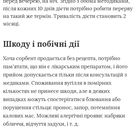
перед вечерею, на ніч. Згідно з обома методиками,
після кожних 10 днів дієти потрібно робити перерву
на такий же термін. Тривалість дієти становить 2
місяці.
Шкоду і побічні дії
Хоча сорбент продається без рецепта, потрібно
пам'ятати, що він є лікарським препаратом, і його
прийом допускається тільки після консультацій з
медиками. Споживання вугілля в помірних
кількостях не принесе шкоди, але в деяких
випадках можуть спостерігатися блювання або
порушення стільця: пронос, запор, потемніння
калових мас. Можливі алергічні прояви: набряки
обличчя, відчуття задухи, і т. д.