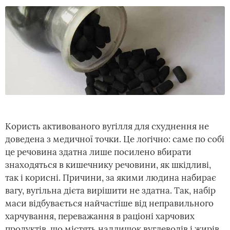
Користь активованого вугілля для схуднення не
доведена з медичної точки. Це логічно: саме по собі
це речовина здатна лише посилено вбирати
знаходяться в кишечнику речовини, як шкідливі,
так і корисні. Причини, за якими людина набирає
вагу, вугільна дієта вирішити не здатна. Так, набір
маси відбувається найчастіше від неправильного
харчування, переважання в раціоні харчових
продуктів, що містять надлишок вуглеводів і жирів,