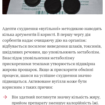
Адепти схуднення «вугільної» методикою наводять
кілька аргументів її користі. В першу чергу дія
сорбентів надає очищаючу дію на організм:
відбувається посилене виведення шлаків, токсинів,
шкідливих речовин, що уповільнюють метаболізм.
Внаслідок уповільнення метаболізму
прискореними темпами утворюється підшкірна
жирова прошарок. Якщо ж прискорити обмінні
процеси, шанси на успішне схуднення значно
підвищаться. Активоване вугілля може бути
корисним з таких причин:
Він здатний поглинути значну кількість жиру,
прийом препарату зменшує калорійність їжі.