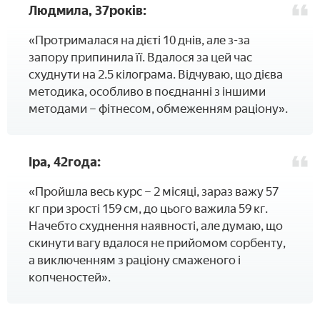
Людмила, 37років:
«Протрималася на дієті 10 днів, але з-за
запору припинила її. Вдалося за цей час
схуднути на 2.5 кілограма. Відчуваю, що дієва
методика, особливо в поєднанні з іншими
методами – фітнесом, обмеженням раціону».
Іра, 42года:
«Пройшла весь курс – 2 місяці, зараз важу 57
кг при зрості 159 см, до цього важила 59 кг.
Начебто схуднення наявності, але думаю, що
скинути вагу вдалося не прийомом сорбенту,
а виключенням з раціону смаженого і
копченостей».