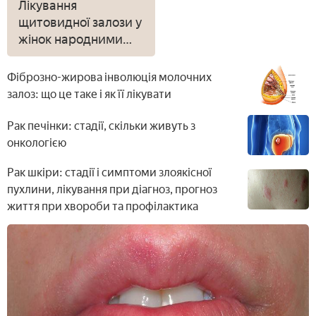
Лікування
щитовидної залози у
жінок народними
засобами від зобу і
вузлів
Фіброзно-жирова інволюція молочних
залоз: що це таке і як її лікувати
Рак печінки: стадії, скільки живуть з
онкологією
Рак шкіри: стадії і симптоми злоякісної
пухлини, лікування при діагноз, прогноз
життя при хвороби та профілактика