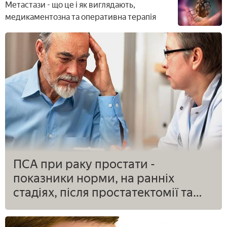
Метастази - що це і як виглядають,
медикаментозна та оперативна терапія
ПСА при раку простати -
показники норми, на ранніх
стадіях, після простатектомії та
променевої терапії