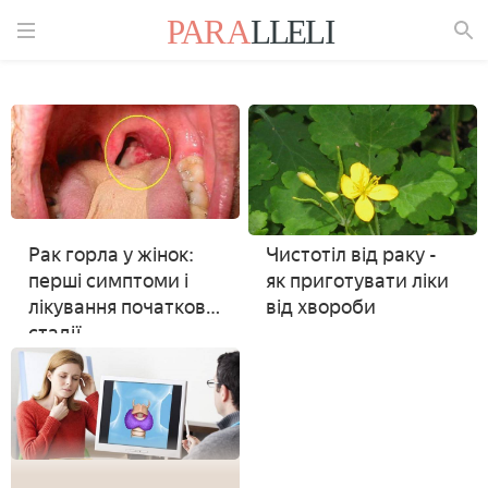
Знайти
Рак горла у жінок:
Чистотіл від раку -
перші симптоми і
як приготувати ліки
лікування початкової
від хвороби
стадії