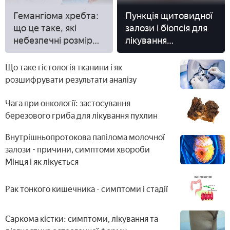
Гемангіома хребта:
Пункція щитовидної
що це таке, які
залози і біопсія для
небезпечні розміри і
лікування
як її лікувати
щитовидки
Що таке гістологія тканини і як
розшифрувати результати аналізу
Чага при онкології: застосування
березового гриба для лікування пухлин
Внутрішньопротокова папілома молочної
залози - причини, симптоми хвороби
Мінця і як лікується
Рак тонкого кишечника - симптоми і стадії
Саркома кістки: симптоми, лікування та