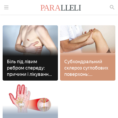
Знайти
Біль під лівим
Субхондральний
ребром спереду:
склероз суглобових
причини і лікування
поверхонь:
ниючих і різких
лікування,
відчуттів
діагностика
захворювання