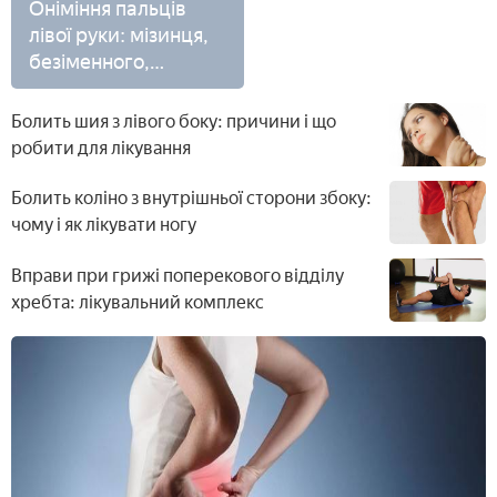
Оніміння пальців
лівої руки: мізинця,
безіменного,
великого та
середнього
Болить шия з лівого боку: причини і що
робити для лікування
Болить коліно з внутрішньої сторони збоку:
чому і як лікувати ногу
Вправи при грижі поперекового відділу
хребта: лікувальний комплекс