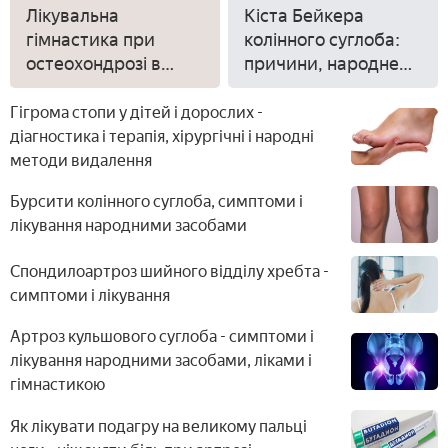
Лікувальна
Кіста Бейкера
гімнастика при
колінного суглоба:
остеохондрозі в
причини, народне
домашніх умовах
лікування та
відео
операція
Гігрома стопи у дітей і дорослих -
діагностика і терапія, хірургічні і народні
методи видалення
Бурсити колінного суглоба, симптоми і
лікування народними засобами
Спондилоартроз шийного відділу хребта -
симптоми і лікування
Артроз кульшового суглоба - симптоми і
лікування народними засобами, ліками і
гімнастикою
Як лікувати подагру на великому пальці