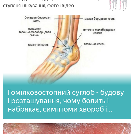
ступеня і лікування, фото і відео
Гомілковостопний суглоб - будову
і розташування, чому болить і
набрякає, симптоми хвороб і
травм