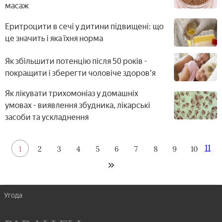
масаж
Еритроцити в сечі у дитини підвищені: що
це значить і яка їхня норма
Як збільшити потенцію після 50 років -
покращити і зберегти чоловіче здоров'я
Як лікувати трихомоніаз у домашніх
умовах - виявлення збудника, лікарські
засоби та ускладнення
11
1
2
3
4
5
6
7
8
9
10
Угода