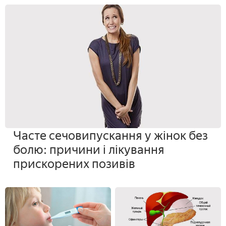
Часте сечовипускання у жінок без
болю: причини і лікування
прискорених позивів