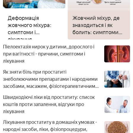
Деформація
Жовчний міхур, де
жовчного міхура:
знаходиться і як
симптоми і
болить: симптоми
лікування
захворювань
Піелоектазія нирок у дитини, дорослого і
при вагітності - причини, симптоми і
лікування
Як зняти біль при простатиті
знеболюючими препаратами і народними
засобами, масажем, фізіотерапевтичним
лікуванням і вправами
Швидкодіючі ліки від простатиту: список
коштів проти запалення, відгуки про
лікування
Лікування простатиту в домашніх умовах -
народні засоби, ліки, фізіопроцедури,