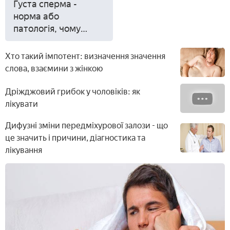
Густа сперма -
норма або
патологія, чому
підвищується
в'язкість і
Хто такий імпотент: визначення значення
з'являються грудки,
слова, взаємини з жінкою
методи терапії
Дріжджовий грибок у чоловіків: як
лікувати
Дифузні зміни передміхурової залози - що
це значить і причини, діагностика та
лікування