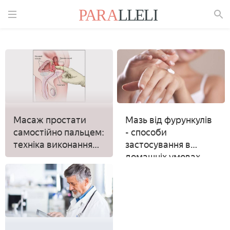
Знайти
Масаж простати
Мазь від фурункулів
самостійно пальцем:
- способи
техніка виконання
застосування в
вдома
домашніх умовах,
огляд кращих
препаратів з
відгуками