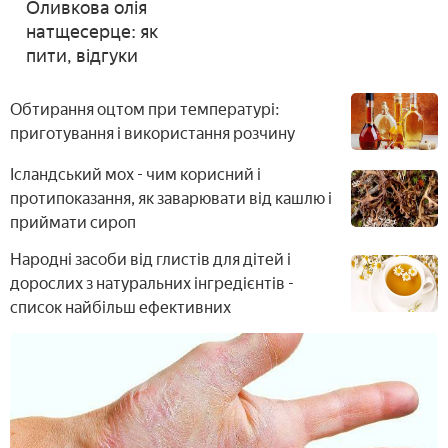
Оливкова олія
натщесерце: як
пити, відгуки
Обтирання оцтом при температурі:
приготування і використання розчину
Ісландський мох - чим корисний і
протипоказання, як заварювати від кашлю і
приймати сироп
Народні засоби від глистів для дітей і
дорослих з натуральних інгредієнтів -
список найбільш ефективних