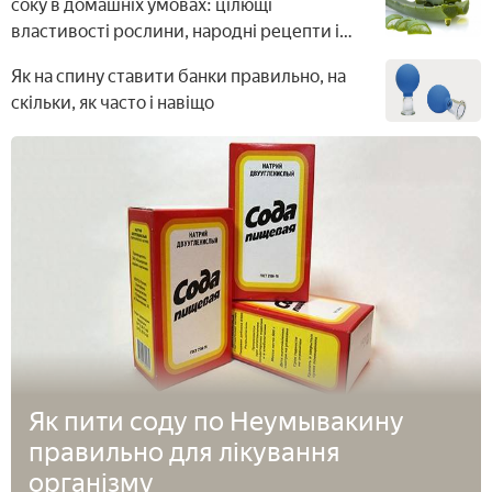
соку в домашніх умовах: цілющі
властивості рослини, народні рецепти і
відгуки
Як на спину ставити банки правильно, на
скільки, як часто і навіщо
Як пити соду по Неумывакину
правильно для лікування
організму