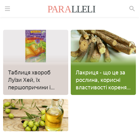
Знайти
Таблиця хвороб
Лакриця - що це за
Луїзи Хей, їх
рослина, корисні
першопричини і
властивості кореня
зцілюють афірмації
солодки,
застосування в
медицині та
кулінарії