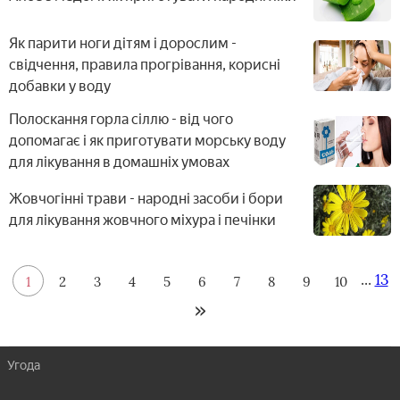
Як парити ноги дітям і дорослим -
свідчення, правила прогрівання, корисні
добавки у воду
Полоскання горла сіллю - від чого
допомагає і як приготувати морську воду
для лікування в домашніх умовах
Жовчогінні трави - народні засоби і бори
для лікування жовчного міхура і печінки
...
13
1
2
3
4
5
6
7
8
9
10
Угода