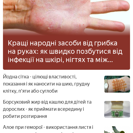
Кращі народні засоби від грибка
на руках: як швидко позбутися від
інфекції на шкірі, нігтях та між
пальцями
Йодна сітка - цілющі властивості,
показання і як наносити на шию, грудну
клітку, п'яти або суглоби
Борсуковий жир від кашлю для дітей та
дорослих - як приймати всередину і
робити розтирання
Алое при геморої - використання листя і