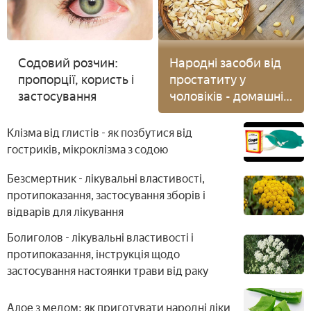
Содовий розчин:
Народні засоби від
пропорції, користь і
простатиту у
застосування
чоловіків - домашні
рецепти
Клізма від глистів - як позбутися від
гостриків, мікроклізма з содою
Безсмертник - лікувальні властивості,
протипоказання, застосування зборів і
відварів для лікування
Болиголов - лікувальні властивості і
протипоказання, інструкція щодо
застосування настоянки трави від раку
Алое з медом: як приготувати народні ліки