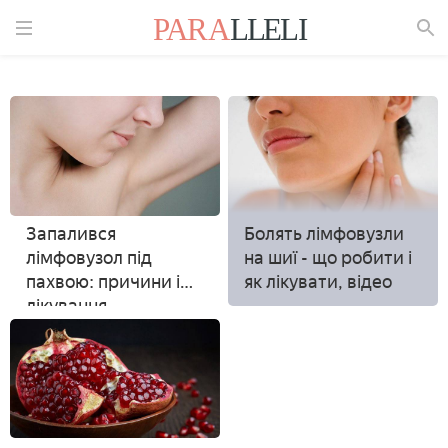
Знайти
Запалився
Болять лімфовузли
лімфовузол під
на шиї - що робити і
пахвою: причини і
як лікувати, відео
лікування