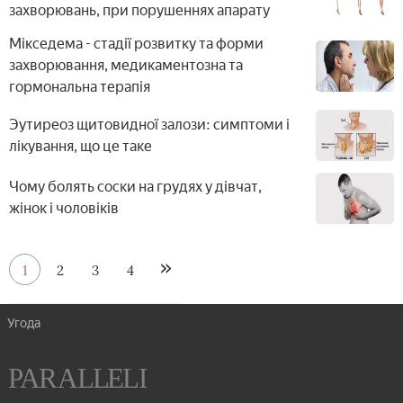
захворювань, при порушеннях апарату
Мікседема - стадії розвитку та форми
захворювання, медикаментозна та
гормональна терапія
Эутиреоз щитовидної залози: симптоми і
лікування, що це таке
Чому болять соски на грудях у дівчат,
жінок і чоловіків
1
2
3
4
Угода