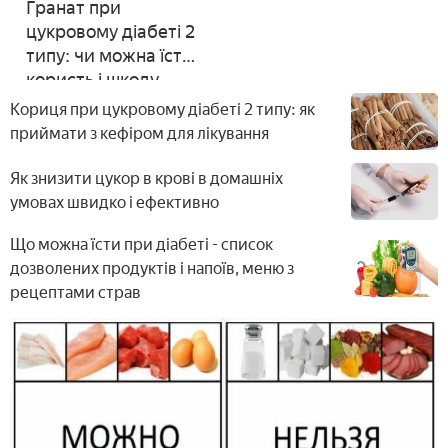
Гранат при
цукровому діабеті 2
типу: чи можна їсти,
користь і шкоду
фрукта
Кориця при цукровому діабеті 2 типу: як
приймати з кефіром для лікування
Як знизити цукор в крові в домашніх
умовах швидко і ефективно
Що можна їсти при діабеті - список
дозволених продуктів і напоїв, меню з
рецептами страв