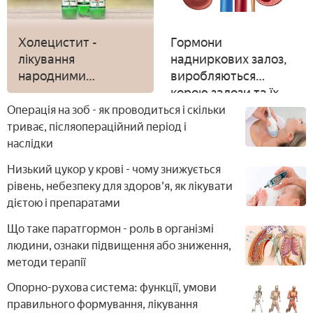
Холецистит -
Гормони
лікування
надниркових залоз,
народними
виробляються
засобами,
корою залози та їх
медикаментами і
функції
Операція на зоб - як проводиться і скільки
дієтою
триває, післяопераційний період і
наслідки
Низький цукор у крові - чому знижується
рівень, небезпеку для здоров'я, як лікувати
дієтою і препаратами
Що таке паратгормон - роль в організмі
людини, ознаки підвищення або зниження,
методи терапії
Опорно-рухова система: функції, умови
правильного формування, лікування