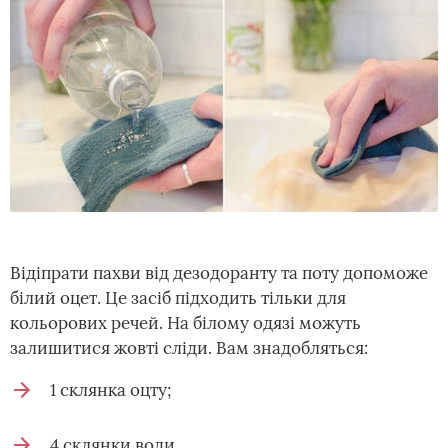
Відіпрати пахви від дезодоранту та поту допоможе
білий оцет. Це засіб підходить тільки для
кольорових речей. На білому одязі можуть
залишитися жовті сліди. Вам знадобляться:
1 склянка оцту;
4 склянки води.