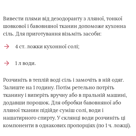
Вивести плями від дезодоранту з лляної, тонкої
шовкової і бавовняної тканин допоможе кухонна
сіль. Для приготування візьміть засоби:
4 ст. ложки кухонної солі;
1 л води.
Розчиніть в теплій воді сіль і замочіть в ній одяг.
Залиште на 1 годину. Потім ретельно потріть
тканину і виперіть вручну або в пральній машині,
додавши порошок. Для обробки бавовняної або
лляної тканин підійде суміш солі, води і
нашатирного спирту. У склянці води розчиніть ці
компоненти в однакових пропорціях (по 1 ч. ложці).