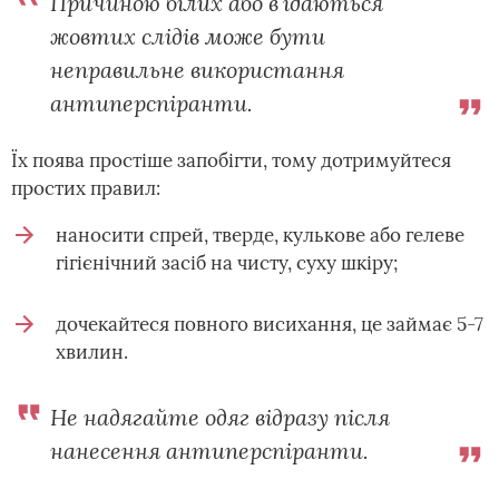
Причиною білих або в'їдаються
жовтих слідів може бути
неправильне використання
антиперспіранти.
Їх поява простіше запобігти, тому дотримуйтеся
простих правил:
наносити спрей, тверде, кулькове або гелеве
гігієнічний засіб на чисту, суху шкіру;
дочекайтеся повного висихання, це займає 5-7
хвилин.
Не надягайте одяг відразу після
нанесення антиперспіранти.