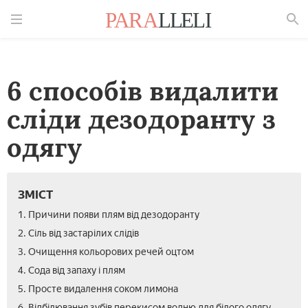
Знайти
6 способів видалити
сліди дезодоранту з
одягу
ЗМІСТ
1. Причини появи плям від дезодоранту
2. Сіль від застарілих слідів
3. Очищення кольорових речей оцтом
4. Сода від запаху і плям
5. Просте видалення соком лимона
6. Відбілювання зубів перекисом водню для білого одягу