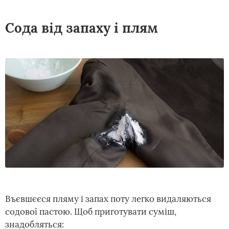
Сода від запаху і плям
Въєвшєєся пляму і запах поту легко видаляються
содової пастою. Щоб приготувати суміш,
знадобляться: