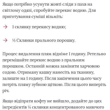
Якщо потрібно усунути жовті сліди з пахв на
світлому одязі, спробуйте перекис водню. Для
приготування суміші візьміть:
1 склянку перекису водню;
½ Склянки прального порошку.
Процес видалення плям відніме 1 годину. Ретельно
перемішайте перекис водню з пральним
порошком. Останній можна замінити харчовою
содою. Отриману кашку нанесіть на тканину,
залиште на 1 годину. Після закінчення цього часу
потріть пляму зубною щіткою. Після цього виперіть
річ.
Якщо відіпрати кофту не вийшло, додайте до цих
інгредієнтів ¼ склянки концентрованого миючого