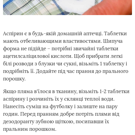
Аспірин є в будь-якій домашній аптечці. Таблетки
мають отбеливающими властивостями. Шипуча
форма не підійде – потрібні звичайні таблетки
ацетилсаліцилової кислоти. Щоб прибрати легкі
білі розводи з блузки чи сукні, візьміть 1 таблетку і
подрібніть її. Додайте під час прання до прального
порошку.
Якщо пляма в'їлося в тканину, візьміть 1-2 таблетки
аспірину і розчиніть їх у склянці теплої води.
Нанесіть суміш на футболку і залиште на пару
годин. Перед пранням добре потріть плями від
дезодоранту зубною щіткою, посипавши їх
пральним порошком.