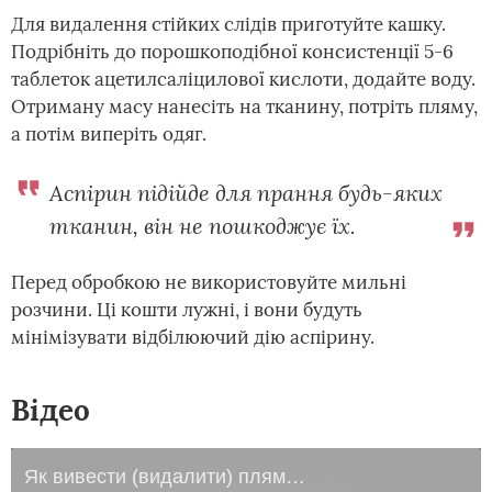
Для видалення стійких слідів приготуйте кашку.
Подрібніть до порошкоподібної консистенції 5-6
таблеток ацетилсаліцилової кислоти, додайте воду.
Отриману масу нанесіть на тканину, потріть пляму,
а потім виперіть одяг.
Аспірин підійде для прання будь-яких
тканин, він не пошкоджує їх.
Перед обробкою не використовуйте мильні
розчини. Ці кошти лужні, і вони будуть
мінімізувати відбілюючий дію аспірину.
Відео
Як вивести (видалити) плями від дезодоранту на темній або кольоровому одязі в домашніх умовах