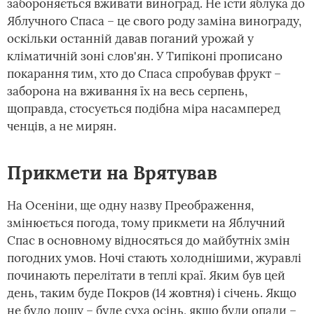
забороняється вживати виноград. Не їсти яблука до
Яблучного Спаса – це свого роду заміна винограду,
оскільки останній давав поганий урожай у
кліматичній зоні слов'ян. У Типіконі прописано
покарання тим, хто до Спаса спробував фрукт –
заборона на вживання їх на весь серпень,
щоправда, стосується подібна міра насамперед
ченців, а не мирян.
Прикмети на Врятував
На Осеніни, ще одну назву Преображення,
змінюється погода, тому прикмети на Яблучний
Спас в основному відносяться до майбутніх змін
погодних умов. Ночі стають холоднішими, журавлі
починають перелітати в теплі краї. Яким був цей
день, таким буде Покров (14 жовтня) і січень. Якщо
не було дощу – буде суха осінь, якщо були опади –