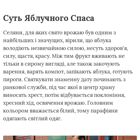
Суть Яблучного Спаса
Селяни, для яких свято врожаю був одним з
найбільших і значущих, вірили, що яблука
володіють незвичайною силою, несуть здоров'я,
силу, щастя, красу. Між тим фрукт вживають не
тільки в сирому вигляді, але також закочують
варення, варять компот, запікають яблука, готують
пироги. Святкувати знаменну дату починають з
ранкової служби, під час якої в центр храму
виносять хрест, потім відбувається поклоніння,
хресний хід, освячення врожаю. Головним
кольором вважається білий, тому парафіяни
одягають світлий одяг.