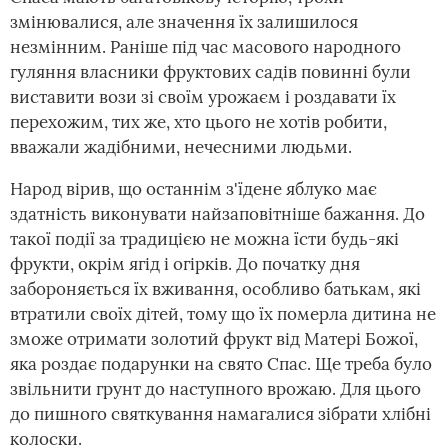
змінювалися, але значення їх залишилося
незмінним. Раніше під час масового народного
гуляння власники фруктових садів повинні були
виставити вози зі своїм урожаєм і роздавати їх
перехожим, тих же, хто цього не хотів робити,
вважали жадібними, нечесними людьми.
Народ вірив, що останнім з'їдене яблуко має
здатність виконувати найзаповітніше бажання. До
такої події за традицією не можна їсти будь-які
фрукти, окрім ягід і огірків. До початку дня
забороняється їх вживання, особливо батькам, які
втратили своїх дітей, тому що їх померла дитина не
зможе отримати золотий фрукт від Матері Божої,
яка роздає подарунки на свято Спас. Ще треба було
звільнити грунт до наступного врожаю. Для цього
до пишного святкування намагалися зібрати хлібні
колоски.