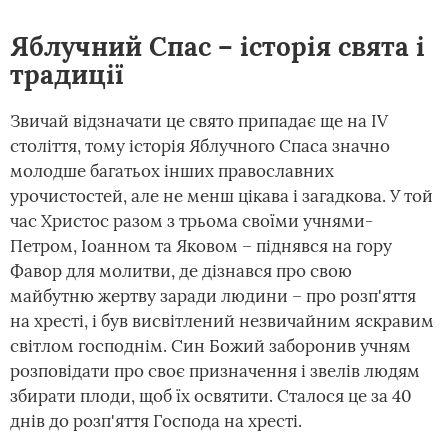
Яблучний Спас – історія свята і
традиції
Звичай відзначати це свято припадає ще на IV
століття, тому історія Яблучного Спаса значно
молодше багатьох інших православних
урочистостей, але не менш цікава і загадкова. У той
час Христос разом з трьома своїми учнями-
Петром, Іоанном та Яковом – піднявся на гору
Фавор для молитви, де дізнався про свою
майбутню жертву заради людини – про розп'яття
на хресті, і був висвітлений незвичайним яскравим
світлом господнім. Син Божий заборонив учням
розповідати про своє призначення і звелів людям
збирати плоди, щоб їх освятити. Сталося це за 40
днів до розп'яття Господа на хресті.