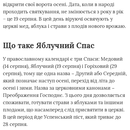
відкрити свої ворота осені. Дата, коли в народі
проходить святкування, не змінюється з року в рік
– це 19 серпня. В цей день віруючі освячують у
церкві мед, яблука і страви з плодів нового врожаю.
Що таке Яблучний Спас
У православному календарі є три Спаси: Медовий
(14 серпня), Яблучний (19 серпня) і Горіховий (29
серпня), тому ще одна назва − Другий або Середній,
який позначає наступ осені, перехід від літа до
осені і зими. Назва за церковними канонами −
Преображення Господнє. З цього дня дозволяється
споживати, готувати страви з яблуками та іншими
плодами, що насамперед слід присвятити в церкві.
В цей період йде Успенський піст, який триває до
28 серпня.