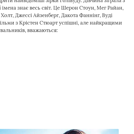
ити найвідоміші зірки Голівуду. Дівчина зіграла з
 імена знає весь світ. Це Шерон Стоун, Мег Райан,
 Холт, Джессі Айзенберг, Дакота Фаннінг, Вуді
фільми з Крістен Стюарт успішні, але найкращими
нувальників, вважаються: