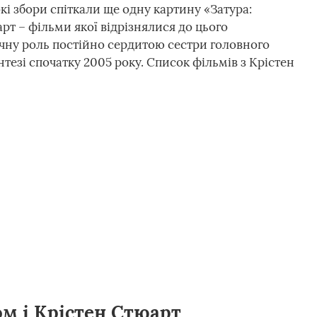
окі збори спіткали ще одну картину «Затура:
рт – фільми якої відрізнялися до цього
чну роль постійно сердитою сестри головного
нтезі спочатку 2005 року. Список фільмів з Крістен
м і Крістен Стюарт