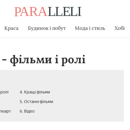
Краса
Будинок і побут
Мода і стиль
Хобі
- фільми і ролі
 ролі
4. Кращі фільми
5. Останні фільми
Стюарт
6. Відео