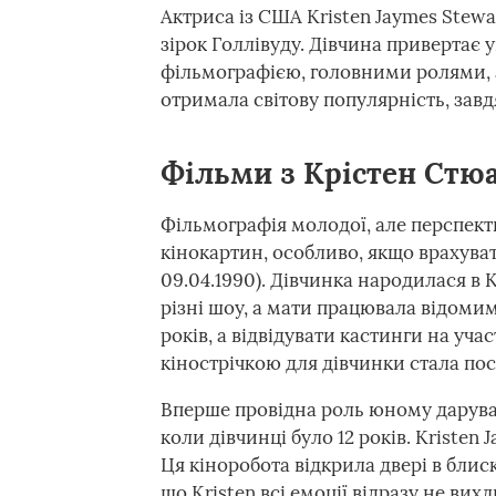
Актриса із США Kristen Jaymes Stew
зірок Голлівуду. Дівчина привертає 
фільмографією, головними ролями, 
отримала світову популярність, завд
Фільми з Крістен Стюа
Фільмографія молодої, але перспект
кінокартин, особливо, якщо врахуват
09.04.1990). Дівчинка народилася в 
різні шоу, а мати працювала відомим
років, а відвідувати кастинги на учас
кінострічкою для дівчинки стала по
Вперше провідна роль юному даруван
коли дівчинці було 12 років. Kristen 
Ця кіноробота відкрила двері в блис
що Kristen всі емоції відразу не вих