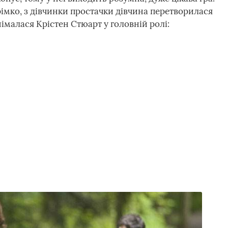
рімко, з дівчинки простачки дівчина перетворилася
німалася Крістен Стюарт у головній ролі: