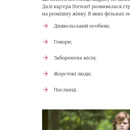
Далі кар'єра Stewart розвивалася ст
на розкішну жінку. В яких фільмах з
Диявольський особняк;
Говори;
Заборонена місія;
Жорстокі люди;
Посланці.