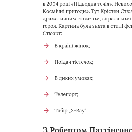
в 2004 році «Підводна течія». Невис
Космічні пригоди». Тут Крістен Стюа
драматичним сюжетом, зіграла комі
героя. Картина була знята в стилі фе
Стюарт:
В країні жінок;
Поїдач тістечок;
В диких умовах;
Телепорт;
Табір „X-Ray“.
З Робертом Паттінсоно