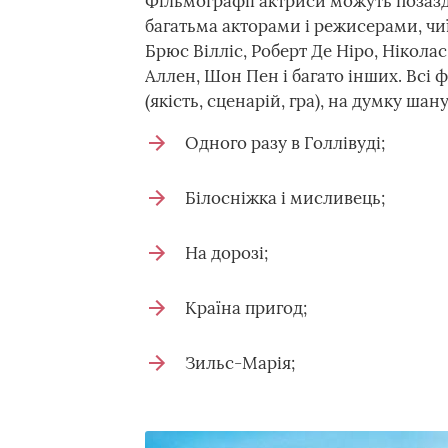
Фільмографії актриси можуть позаздр
багатьма акторами і режисерами, чиї
Брюс Вілліс, Роберт Де Ніро, Ніколас
Аллен, Шон Пен і багато інших. Всі 
(якість, сценарій, гра), на думку ша
Одного разу в Голлівуді;
Білосніжка і мисливець;
На дорозі;
Країна пригод;
Зильс-Марія;