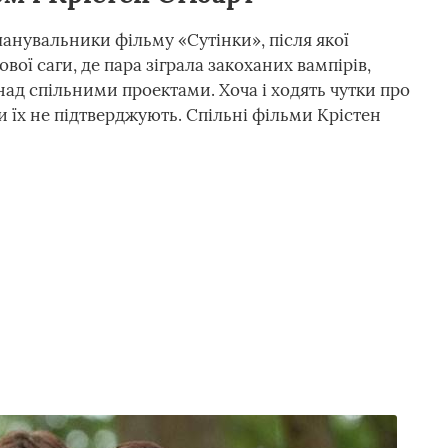
шанувальники фільму «Сутінки», після якої
кової саги, де пара зіграла закоханих вампірів,
над спільними проектами. Хоча і ходять чутки про
и їх не підтверджують. Спільні фільми Крістен