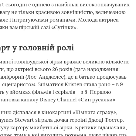
art сьогодні є однією з найбільш високооплачуваних
увагу не тільки красивою зовнішністю, величезною
але і інтригуючими романами. Молода актриса
яки вампірській сазі «Сутінки».
рт у головній ролі
ивної голлівудської зірки вражає великою кількістю
и, що актрисі всього 26 років (дата народження:
Каліфорнії (Лос-Анджелес), де її батько продюсував
 сценаристом. Зніматися Kristen стала рано – в 9
ть у зйомках фільмів і серіалів – з 8. Першою
становка каналу Disney Channel «Син русалки».
ню дісталася в кінокартині «Кімната страху»,
Jaymes Stewart зіграла дочка героїні Джоді Фостер.
кучу кар'єру майбутньої зірки. Критики відзначали,
люпує, тому у неї виходить розумна, дуже цікава гра.