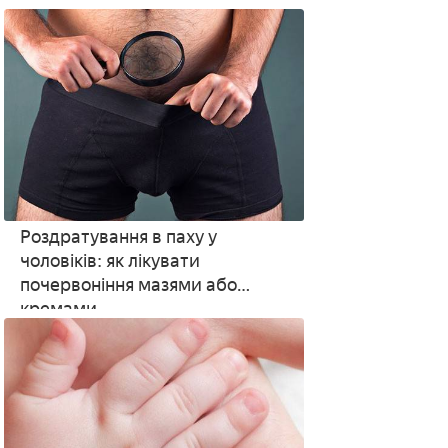
Роздратування в паху у
чоловіків: як лікувати
почервоніння мазями або
кремами