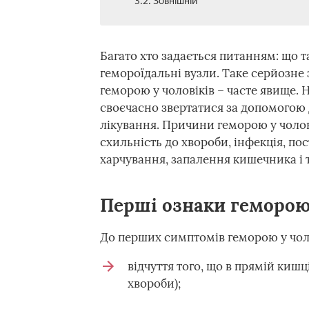
3.2. Зовнішній
Багато хто задається питанням: що 
гемороїдальні вузли. Таке серйозн
геморою у чоловіків – часте явище. 
своєчасно звертатися за допомогою 
лікування. Причини геморою у чолов
схильність до хвороби, інфекція, по
харчування, запалення кишечника і т
Перші ознаки геморою 
До перших симптомів геморою у чоло
відчуття того, що в прямій кишц
хвороби);