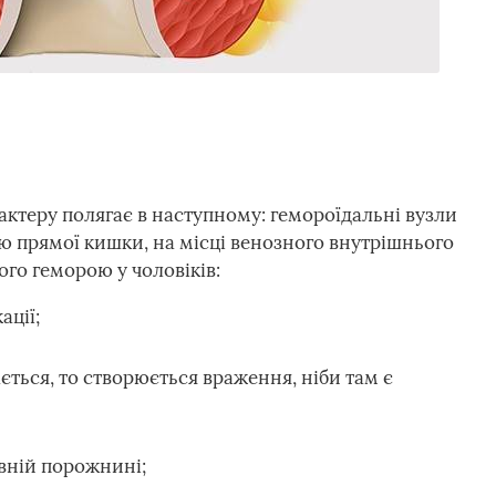
ктеру полягає в наступному: гемороїдальні вузли
 прямої кишки, на місці венозного внутрішнього
го геморою у чоловіків:
ції;
ться, то створюється враження, ніби там є
евній порожнині;