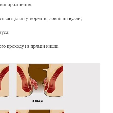
я випорожнення;
ься щільні утворення, зовнішні вузли;
нуса;
го проходу і в прямій кишці.