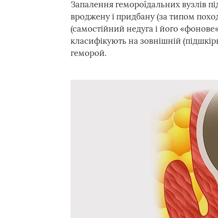
Запалення гемороїдальних вузлів під
вроджену і придбану (за типом пох
(самостійний недуга і його «фонове
класифікують на зовнішній (підшкір
геморой.