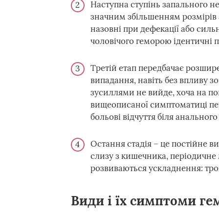
Наступна ступінь запального не
значним збільшенням розмірів 
назовні при дефекації або сил
чоловічого геморою ідентичні пе
Третій етап передбачає розширен
випадання, навіть без впливу з
зусиллями не вийде, хоча на по
вищеописаної симптоматиці пер
больові відчуття біля анального
Остання стадія – це постійне 
слизу з кишечника, періодичне 
розвиваються ускладнення: тро
Види і їх симптоми г