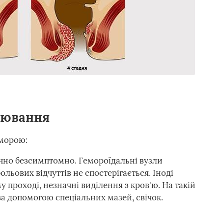
рювання
еморою:
чно безсимптомно. Гемороїдальні вузли
ольових відчуттів не спостерігається. Іноді
у проході, незначні виділення з кров'ю. На такій
за допомогою спеціальних мазей, свічок.