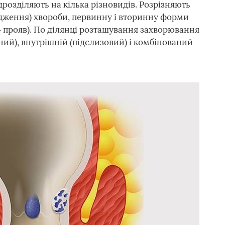
розділяють на кілька різновидів. Розрізняють
одження) хвороби, первинну і вторинну форми
» прояв). По ділянці розташування захворювання
ний), внутрішній (підслизовий) і комбінований