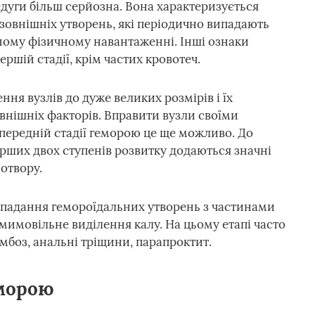
дуги більш серйозна. Вона характеризується
зовнішніх утворень, які періодично випадають
ьному фізичному навантаженні. Інші ознаки
ршій стадії, крім частих кровотеч.
ня вузлів до дуже великих розмірів і їх
овнішніх факторів. Вправити вузли своїми
передній стадії геморою це ще можливо. До
ших двох ступенів розвитку додаються значні
 отвору.
випадання гемороїдальних утворень з частинами
мимовільне виділення калу. На цьому етапі часто
мбоз, анальні тріщини, парапроктит.
еморою