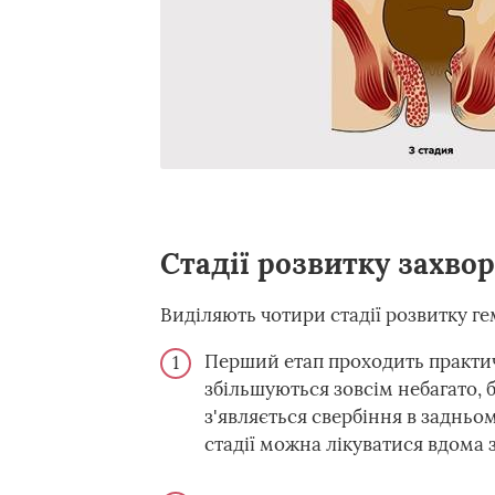
Стадії розвитку захво
Виділяють чотири стадії розвитку г
Перший етап проходить практи
збільшуються зовсім небагато, б
з'являється свербіння в задньом
стадії можна лікуватися вдома 