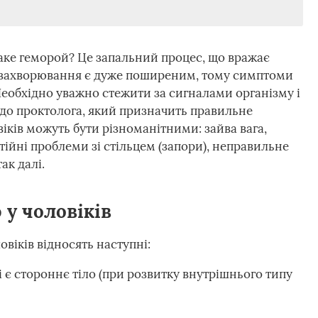
таке геморой? Це запальний процес, що вражає
е захворювання є дуже поширеним, тому симптоми
Необхідно уважно стежити за сигналами організму і
до проктолога, який призначить правильне
іків можуть бути різноманітними: зайва вага,
стійні проблеми зі стільцем (запори), неправильне
ак далі.
у чоловіків
віків відносять наступні:
і є стороннє тіло (при розвитку внутрішнього типу