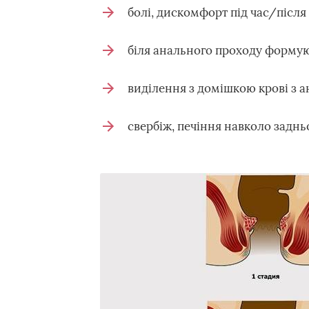
болі, дискомфорт під час/післ
біля анального проходу формуют
виділення з домішкою крові з а
свербіж, печіння навколо задньо