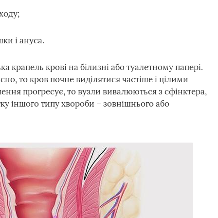
ходу;
ки і ануса.
а крапель крові на білизні або туалетному папері.
но, то кров почне виділятися частіше і цілими
ення прогресує, то вузли вивалюються з сфінктера,
тку іншого типу хвороби – зовнішнього або