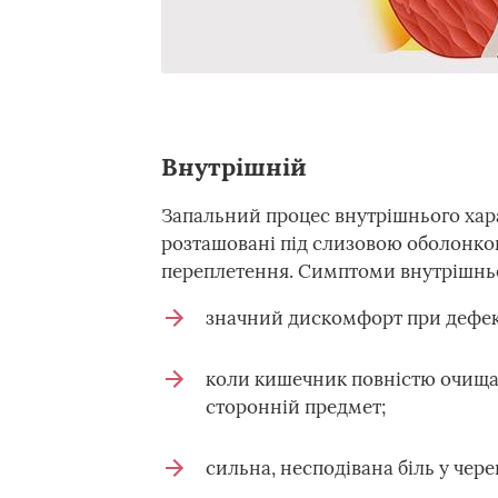
Внутрішній
Запальний процес внутрішнього хара
розташовані під слизовою оболонкою
переплетення. Симптоми внутрішньо
значний дискомфорт при дефека
коли кишечник повністю очищає
сторонній предмет;
сильна, несподівана біль у чер