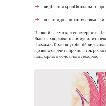
виділення крові із заднього про
печіння, розпирання прямої киш
Перший час можна спостерігати кільк
Якщо захворювання не зупинити вчас
пасмами. Коли внутрішній вид запал
що явно свідчить про початок розви
підшкірного чоловічого геморою.