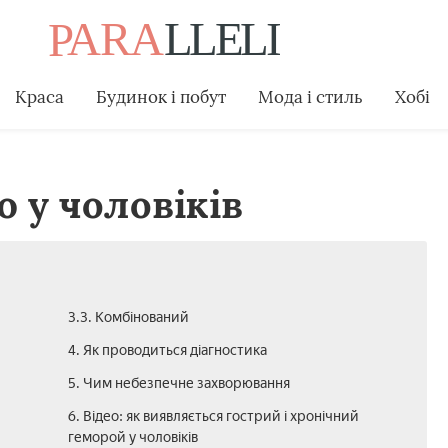
Краса
Будинок і побут
Мода і стиль
Хобі
 у чоловіків
3.3. Комбінований
4. Як проводиться діагностика
5. Чим небезпечне захворювання
6. Відео: як виявляється гострий і хронічний
геморой у чоловіків