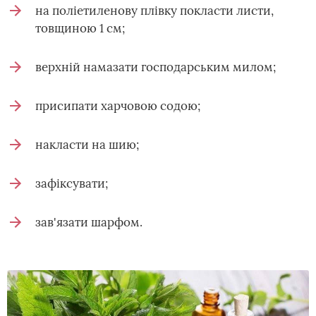
на поліетиленову плівку покласти листи,
товщиною 1 см;
верхній намазати господарським милом;
присипати харчовою содою;
накласти на шию;
зафіксувати;
зав'язати шарфом.