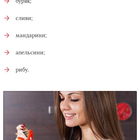
буряк;
сливи;
мандарини;
апельсини;
рибу.