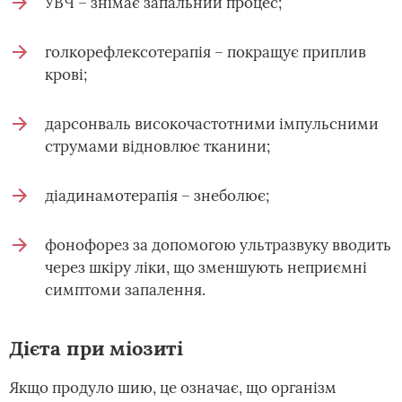
УВЧ – знімає запальний процес;
голкорефлексотерапія – покращує приплив
крові;
дарсонваль високочастотними імпульсними
струмами відновлює тканини;
діадинамотерапія – знеболює;
фонофорез за допомогою ультразвуку вводить
через шкіру ліки, що зменшують неприємні
симптоми запалення.
Дієта при міозиті
Якщо продуло шию, це означає, що організм