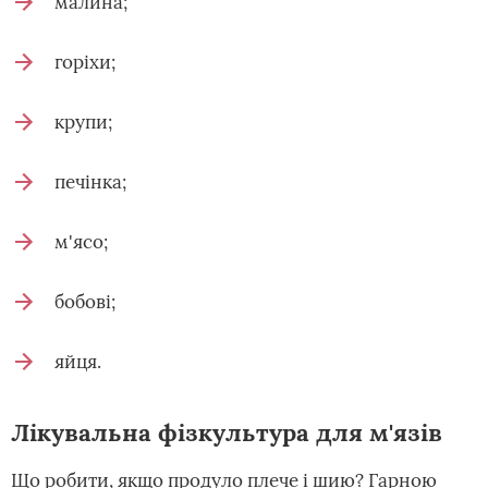
малина;
горіхи;
крупи;
печінка;
м'ясо;
бобові;
яйця.
Лікувальна фізкультура для м'язів
Що робити, якщо продуло плече і шию? Гарною