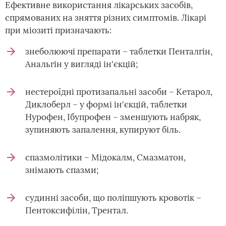
Ефективне використання лікарських засобів,
спрямованих на зняття різних симптомів. Лікарі
при міозиті призначають:
знеболюючі препарати – таблетки Пенталгін,
Анальгін у вигляді ін'єкцій;
нестероїдні протизапальні засоби – Кетарол,
Диклоберл – у формі ін'єкцій, таблетки
Нурофен, Ібупрофен – зменшують набряк,
зупиняють запалення, купируют біль.
спазмолітики – Мідокалм, Смазматон,
знімають спазми;
судинні засоби, що поліпшують кровотік –
Пентоксифілін, Трентал.