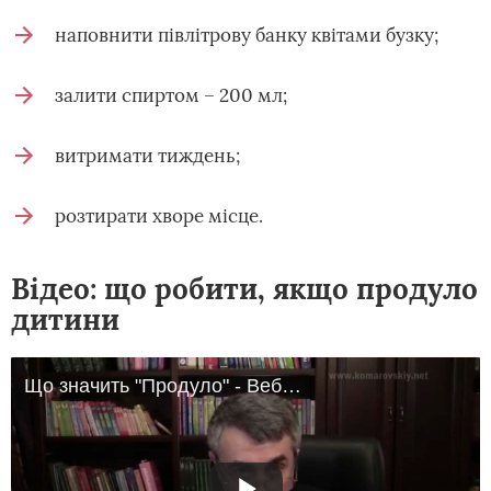
наповнити півлітрову банку квітами бузку;
залити спиртом – 200 мл;
витримати тиждень;
розтирати хворе місце.
Відео: що робити, якщо продуло
дитини
Що значить "Продуло" - Вебінар Доктор Комаровський