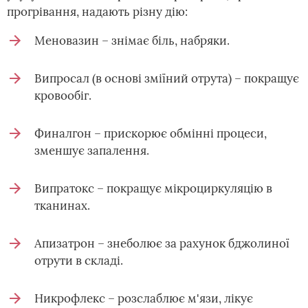
прогрівання, надають різну дію:
Меновазин – знімає біль, набряки.
Випросал (в основі зміїний отрута) – покращує
кровообіг.
Финалгон – прискорює обмінні процеси,
зменшує запалення.
Випратокс – покращує мікроциркуляцію в
тканинах.
Апизатрон – знеболює за рахунок бджолиної
отрути в складі.
Никрофлекс – розслаблює м'язи, лікує