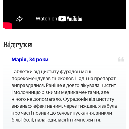
Відгуки
Марія, 34 роки
Таблетки від циститу фурадон мені
порекомендував гінеколог. Надії на препарат
виправдалися. Раніше я довго лікувала цистит
і молочницю різними медикаментами, але
нічого не допомагало. Фурадонін від циститу
виявився ефективним, через тиждень я забула
про часті позиви до сечовипускання, зникли
біль і болі, налагодилася інтимне життя.