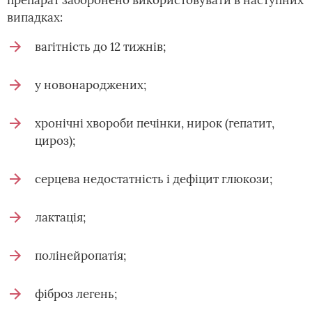
препарат заборонено використовувати в наступних
випадках:
вагітність до 12 тижнів;
у новонароджених;
хронічні хвороби печінки, нирок (гепатит,
цироз);
серцева недостатність і дефіцит глюкози;
лактація;
полінейропатія;
фіброз легень;