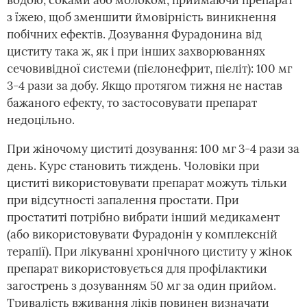
водою, соками або молоком, приймаючи препарат
з їжею, щоб зменшити ймовірність виникнення
побічних ефектів. Дозування Фурадонина від
циститу така ж, як і при інших захворюваннях
сечовивідної системи (пієлонефрит, пієліт): 100 мг
3-4 рази за добу. Якщо протягом тижня не настав
бажаного ефекту, то застосовувати препарат
недоцільно.
При жіночому циститі дозування: 100 мг 3-4 рази за
день. Курс становить тиждень. Чоловіки при
циститі використовувати препарат можуть тільки
при відсутності запалення простати. При
простатиті потрібно вибрати інший медикамент
(або використовувати Фурадонін у комплексній
терапії). При лікуванні хронічного циститу у жінок
препарат використовується для профілактики
загострень з дозуванням 50 мг за один прийом.
Тривалість вживання ліків повинен визначати