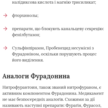
налідиксова кислота і магнію трисиликат;
фторхинолы;
препарати, що блокують канальцеву секрецію:
фенілбутазон;
Сульфінпіразон, Пробенецид несумісні з
Фурадоніном, оскільки порушують процес
його виділення.
Аналоги Фурадонина
Нитрофурантоин, також званий нитрофураном, є
активним компонентом Фурадонина. Медикамент
не має безпосередніх аналогів. Схожими за дії
називають наступні препарати: Фурагін, Фурасол,