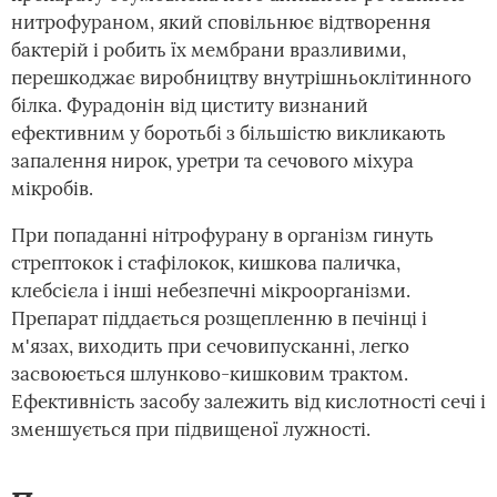
нитрофураном, який сповільнює відтворення
бактерій і робить їх мембрани вразливими,
перешкоджає виробництву внутрішньоклітинного
білка. Фурадонін від циститу визнаний
ефективним у боротьбі з більшістю викликають
запалення нирок, уретри та сечового міхура
мікробів.
При попаданні нітрофурану в організм гинуть
стрептокок і стафілокок, кишкова паличка,
клебсієла і інші небезпечні мікроорганізми.
Препарат піддається розщепленню в печінці і
м'язах, виходить при сечовипусканні, легко
засвоюється шлунково-кишковим трактом.
Ефективність засобу залежить від кислотності сечі і
зменшується при підвищеної лужності.