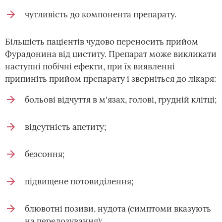
чутливість до компонента препарату.
Більшість пацієнтів чудово переносить прийом
Фурадонина від циститу. Препарат може викликати
наступні побічні ефекти, при їх виявленні
припиніть прийом препарату і зверніться до лікаря:
больові відчуття в м'язах, голові, грудній клітці;
відсутність апетиту;
безсоння;
підвищене потовиділення;
блювотні позиви, нудота (симптоми вказують
на передозування);