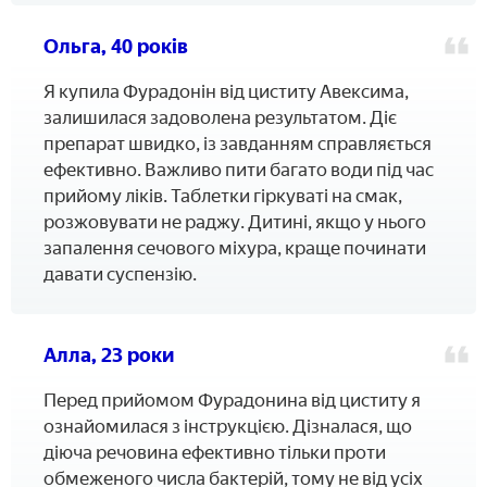
Ольга, 40 років
Я купила Фурадонін від циститу Авексима,
залишилася задоволена результатом. Діє
препарат швидко, із завданням справляється
ефективно. Важливо пити багато води під час
прийому ліків. Таблетки гіркуваті на смак,
розжовувати не раджу. Дитині, якщо у нього
запалення сечового міхура, краще починати
давати суспензію.
Алла, 23 роки
Перед прийомом Фурадонина від циститу я
ознайомилася з інструкцією. Дізналася, що
діюча речовина ефективно тільки проти
обмеженого числа бактерій, тому не від усіх