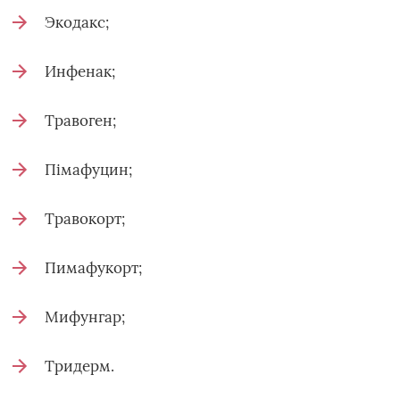
Экодакс;
Инфенак;
Травоген;
Пімафуцин;
Травокорт;
Пимафукорт;
Мифунгар;
Тридерм.