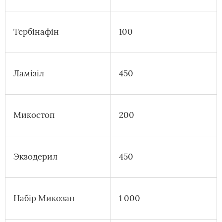
Тербінафін
100
Ламізіл
450
Микостоп
200
Экзодерил
450
Набір Микозан
1 000