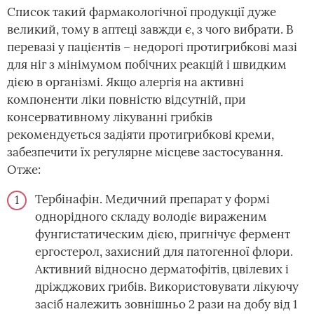
Список такий фармакологічної продукції дуже
великий, тому в аптеці завжди є, з чого вибрати. В
перевазі у пацієнтів – недорогі протигрибкові мазі
для ніг з мінімумом побічних реакцій і швидким
дією в організмі. Якщо алергія на активні
компоненти ліки повністю відсутній, при
консервативному лікуванні грибків
рекомендується задіяти протигрибкові креми,
забезпечити їх регулярне місцеве застосування.
Отже:
Тербінафін. Медичний препарат у формі
однорідного складу володіє вираженим
фунгистатическим дією, пригнічує фермент
ергостерол, захисний для патогенної флори.
Активний відносно дерматофітів, цвілевих і
дріжджових грибів. Використовувати лікуючу
засіб належить зовнішньо 2 рази на добу від 1