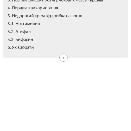
3. Повний список протигрибкових мазей і кремів
4. Поради з використання
5. Недорогий крем від грибка на ногах
5.1. Ногтимицин
5.2. Атифин
5.3. Бифосин
7.
8.
9.
6. Як вибрати
Як
Цін
Від
зро
засі
від
гри
нігт
сво
рук