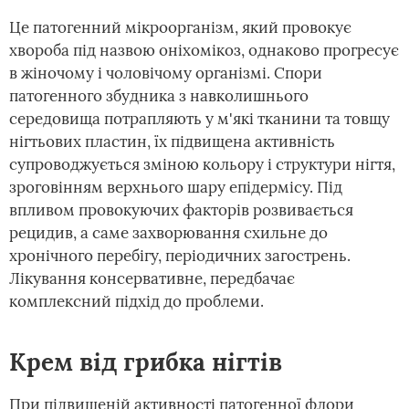
Це патогенний мікроорганізм, який провокує
хвороба під назвою оніхомікоз, однаково прогресує
в жіночому і чоловічому організмі. Спори
патогенного збудника з навколишнього
середовища потрапляють у м'які тканини та товщу
нігтьових пластин, їх підвищена активність
супроводжується зміною кольору і структури нігтя,
зроговінням верхнього шару епідермісу. Під
впливом провокуючих факторів розвивається
рецидив, а саме захворювання схильне до
хронічного перебігу, періодичних загострень.
Лікування консервативне, передбачає
комплексний підхід до проблеми.
Крем від грибка нігтів
При підвищеній активності патогенної флори