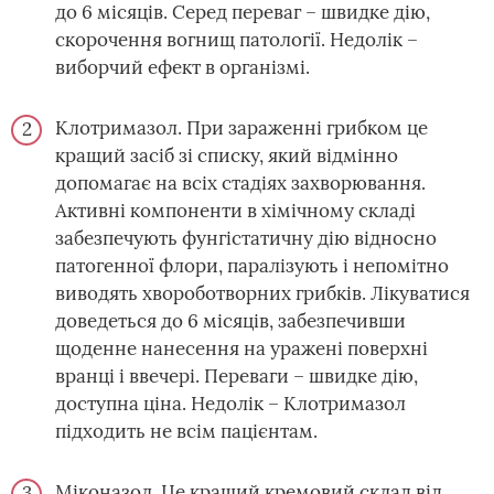
до 6 місяців. Серед переваг – швидке дію,
скорочення вогнищ патології. Недолік –
виборчий ефект в організмі.
Клотримазол. При зараженні грибком це
кращий засіб зі списку, який відмінно
допомагає на всіх стадіях захворювання.
Активні компоненти в хімічному складі
забезпечують фунгістатичну дію відносно
патогенної флори, паралізують і непомітно
виводять хвороботворних грибків. Лікуватися
доведеться до 6 місяців, забезпечивши
щоденне нанесення на уражені поверхні
вранці і ввечері. Переваги – швидке дію,
доступна ціна. Недолік – Клотримазол
підходить не всім пацієнтам.
Міконазол. Це кращий кремовий склад від