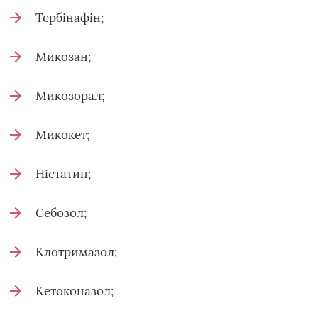
Тербінафін;
Микозан;
Микозорал;
Микокет;
Ністатин;
Себозол;
Клотримазол;
Кетоконазол;