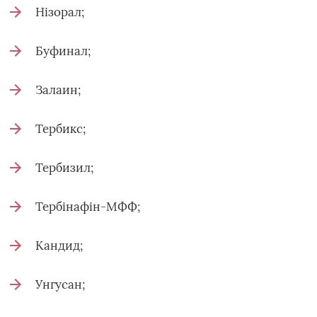
Нізорал;
Буфинал;
Залаин;
Тербикс;
Тербизил;
Тербінафін-МФФ;
Кандид;
Унгусан;