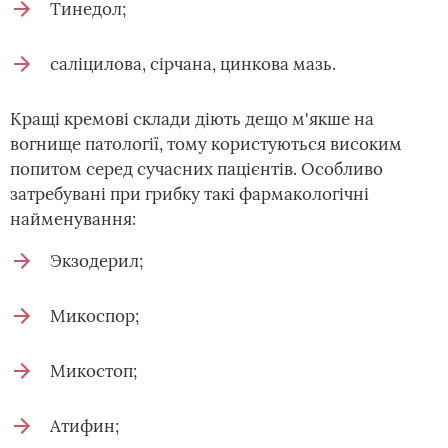
Тинедол;
саліцилова, сірчана, цинкова мазь.
Кращі кремові склади діють дещо м'якше на
вогнище патології, тому користуються високим
попитом серед сучасних пацієнтів. Особливо
затребувані при грибку такі фармакологічні
найменування:
Экзодерил;
Микоспор;
Микостоп;
Атифин;