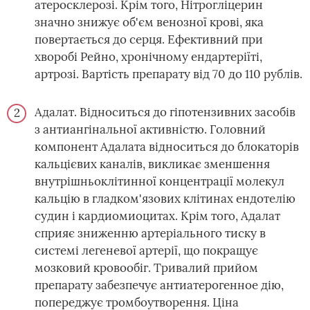
атеросклерозі. Крім того, Нітрогліцерин
значно знижує об'єм венозної крові, яка
повертається до серця. Ефективний при
хворобі Рейно, хронічному ендартеріїті,
артрозі. Вартість препарату від 70 до 110 рублів.
Адалат. Відноситься до гіпотензивних засобів
з антиангінальної активністю. Головний
компонент Адалата відноситься до блокаторів
кальцієвих каналів, викликає зменшення
внутрішньоклітинної концентрації молекул
кальцію в гладком'язових клітинах ендотелію
судин і кардиомиоцитах. Крім того, Адалат
сприяє зниженню артеріального тиску в
системі легеневої артерії, що покращує
мозковий кровообіг. Тривалий прийом
препарату забезпечує антиатерогенное дію,
попереджує тромбоутворення. Ціна