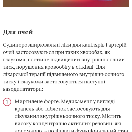
Для очей
Судинорозширювальні ліки для капілярів і артерій
очей застосовуються при таких хворобах, як
глаукома, постійне підвищений внутрішньоочний
тиск, порушення кровообігу в сітківці. Для
лікарської терапії підвищеного внутрішньоочного
тиску і глаукоми застосовуються наступні
вазодилататори:
Миртилене форте. Медикамент у вигляді
крапель або таблеток застосовують для
лікування внутрішньоочного тиску. Містить
високу концентрацію активних речовин, які
допомагають поліпшити функціональний стан