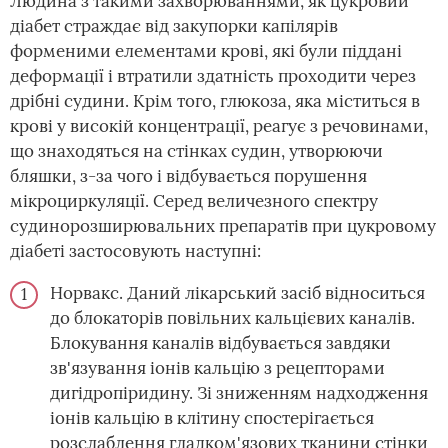
Людина з такими захворюваннями, як цукровий
діабет страждає від закупорки капілярів
форменими елементами крові, які були піддані
деформації і втратили здатність проходити через
дрібні судини. Крім того, глюкоза, яка міститься в
крові у високій концентрації, реагує з речовинами,
що знаходяться на стінках судин, утворюючи
бляшки, з-за чого і відбувається порушення
мікроциркуляції. Серед величезного спектру
судинорозширювальних препаратів при цукровому
діабеті застосовують наступні:
Норвакс. Даний лікарський засіб відноситься
до блокаторів повільних кальцієвих каналів.
Блокування каналів відбувається завдяки
зв'язування іонів кальцію з рецепторами
дигідропіридину. Зі зниженням надходження
іонів кальцію в клітину спостерігається
розслаблення гладком'язових тканини стінки