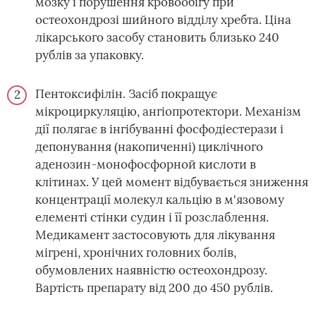
мозку і порушення кровообігу при
остеохондрозі шийного відділу хребта. Ціна
лікарського засобу становить близько 240
рублів за упаковку.
Пентоксифілін. Засіб покращує
мікроциркуляцію, ангіопротектори. Механізм
дії полягає в інгібуванні фосфодіестерази і
депонування (накопиченні) циклічного
аденозин-монофосфорной кислоти в
клітинах. У цей момент відбувається зниження
концентрації молекул кальцію в м'язовому
елементі стінки судин і її розслаблення.
Медикамент застосовують для лікування
мігрені, хронічних головних болів,
обумовлених наявністю остеохондрозу.
Вартість препарату від 200 до 450 рублів.