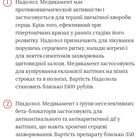
Надолол. Медикамент має
противоишемической активністю і
застосовується для терапії ішемічної хвороби
серця. Крім того, ефективний при
гіпертонічних кризах у ранніх стадіях його
розвитку. Надолол призначають для лікування
порушень серцевого ритму, напади мігрені і
для зняття симптомів захворювань
щитовидної залози. Медикамент застосовують
для купірування еклампсії вагітних на пізніх
строках та в пологах. Вартість Надолола
становить близько 1500 рублів.
Піндолол. Медикамент з групи неселективних
бета-блокаторів застосовують для
антиангінального та антиаритмічної дії у
вагітних, що мають хронічні серцеві
захворювання. Вартість препарату близько 350