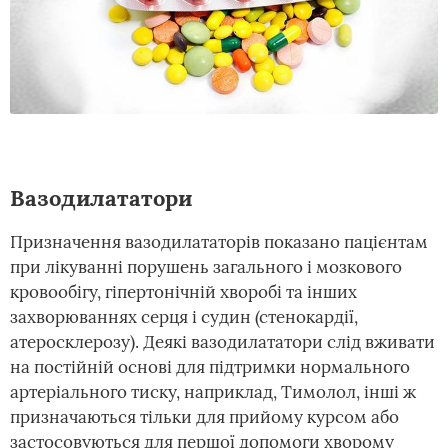
Вазодилататори
Призначення вазодилататорів показано пацієнтам
при лікуванні порушень загального і мозкового
кровообігу, гіпертонічній хворобі та інших
захворюваннях серця і судин (стенокардії,
атеросклерозу). Деякі вазодилататори слід вживати
на постійній основі для підтримки нормального
артеріального тиску, наприклад, Тимолол, інші ж
призначаються тільки для прийому курсом або
застосовуються для першої допомоги хворому