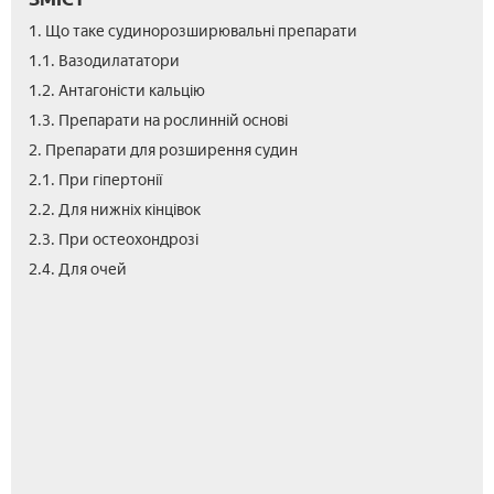
1. Що таке судинорозширювальні препарати
1.1. Вазодилататори
1.2. Антагоністи кальцію
1.3. Препарати на рослинній основі
2. Препарати для розширення судин
2.1. При гіпертонії
2.2. Для нижніх кінцівок
2.3. При остеохондрозі
2.5.
2.6.
2.7.
3.
2.4. Для очей
Для
Пр
Пр
Від
сер
цук
вагі
діаб