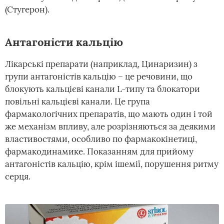
(Стугерон).
Антагоністи кальцію
Лікарські препарати (наприклад, Цинаризин) з
групи антагоністів кальцію – це речовини, що
блокують кальцієві канали L-типу та блокатори
повільні кальцієві канали. Це група
фармакологічних препаратів, що мають один і той
же механізм впливу, але розрізняються за деякими
властивостями, особливо по фармакокінетиці,
фармакодинамике. Показанням для прийому
антагоністів кальцію, крім ішемії, порушення ритму
серця.