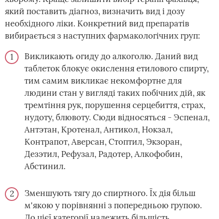
який поставить діагноз, визначить вид і дозу
необхідного ліки. Конкретний вид препаратів
вибирається з наступних фармакологічних груп:
Викликають огиду до алкоголю. Даний вид
таблеток блокує окислення етилового спирту,
тим самим викликає некомфортне для
людини стан у вигляді таких побічних дій, як
тремтіння рук, порушення серцебиття, страх,
нудоту, блювоту. Сюди відносяться - Эспенал,
Антэтан, Кротенал, Антикол, Нокзал,
Контрапот, Аверсан, Стоптил, Экзоран,
Дезэтил, Рефузал, Радотер, Алкофобин,
Абстинил.
Зменшують тягу до спиртного. Їх дія більш
м'якою у порівнянні з попередньою групою.
До цієї категорії належить більшість