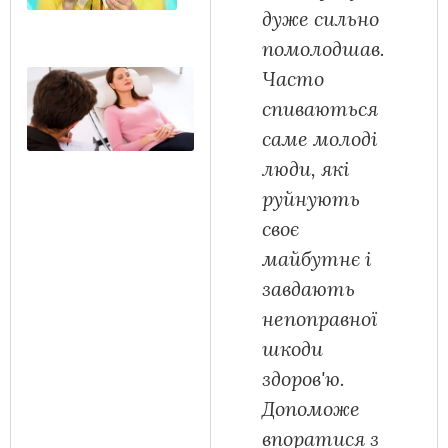
дуже сильно
помолодшав.
Часто
спиваються
саме молоді
люди, які
руйнують
своє
майбутнє і
завдають
непоправної
шкоди
здоров'ю.
Допоможе
впоратися з