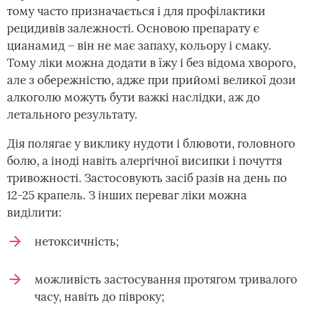
тому часто призначається і для профілактики
рецидивів залежності. Основою препарату є
цианамид – він не має запаху, кольору і смаку.
Тому ліки можна додати в їжу і без відома хворого,
але з обережністю, адже при прийомі великої дози
алкоголю можуть бути важкі наслідки, аж до
летального результату.
Дія полягає у виклику нудоти і блювоти, головного
болю, а іноді навіть алергічної висипки і почуття
тривожності. Застосовують засіб разів на день по
12-25 крапель. З інших переваг ліки можна
виділити:
нетоксичність;
можливість застосування протягом тривалого
часу, навіть до півроку;