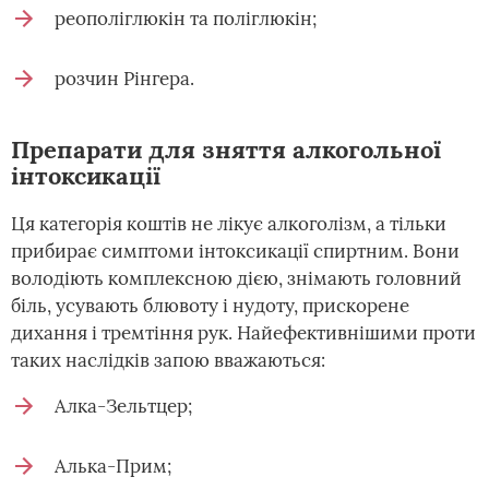
реополіглюкін та поліглюкін;
розчин Рінгера.
Препарати для зняття алкогольної
інтоксикації
Ця категорія коштів не лікує алкоголізм, а тільки
прибирає симптоми інтоксикації спиртним. Вони
володіють комплексною дією, знімають головний
біль, усувають блювоту і нудоту, прискорене
дихання і тремтіння рук. Найефективнішими проти
таких наслідків запою вважаються:
Алка-Зельтцер;
Алька-Прим;