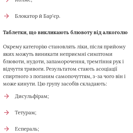
Блокатор й Бар'єр.
Таблетки, що викликають блювоту від алкоголю
Окрему категорію становлять ліки, після прийому
яких можуть виникати неприємні симптоми
блювоти, нудоти, запаморочення, тремтіння рук і
відчуття тривоги. Результатом стають асоціації
спиртного з поганим самопочуттям, з-за чого він і
може кинути. Цю групу засобів складають:
Дисульфірам;
Тетурам;
Еспераль;