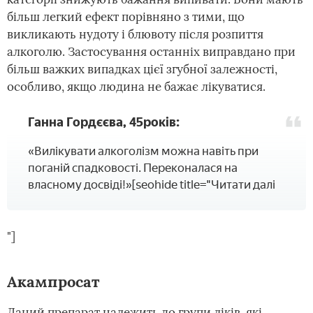
більш легкий ефект порівняно з тими, що
викликають нудоту і блювоту після розпиття
алкоголю. Застосування останніх виправдано при
більш важких випадках цієї згубної залежності,
особливо, якщо людина не бажає лікуватися.
Ганна Гордєєва, 45років:
«Вилікувати алкоголізм можна навіть при
поганій спадковості. Переконалася на
власному досвіді!»[seohide title="Читати далі
"]
Акампросат
Даний препарат належить до групи ліків, які