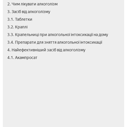
2. Чим лікувати алкоголізм
3. Засіб від алкоголізму
3.1. Таблетки
3.2. Краплі
3.3. Крапельниці при алкогольної інтоксикації на дому
3.4. Препарати для зняття алкогольної інтоксикації
4. Найефективніший засіб від алкоголізму
4.2.
4.3.
4.4.
5.
6.
4.1. Акампросат
Алк
Тет
Кол
Цін
Від
пре
Лік
від
алк
в
апт