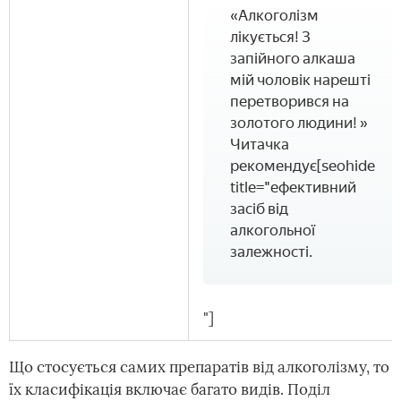
«Алкоголізм
лікується! З
запійного алкаша
мій чоловік нарешті
перетворився на
золотого людини! »
Читачка
рекомендує[seohide
title="ефективний
засіб від
алкогольної
залежності.
"]
Що стосується самих препаратів від алкоголізму, то
їх класифікація включає багато видів. Поділ