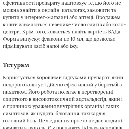
ефективності препарату наштовхує те, що його не
можна знайти в онлайн-каталогах, замовити та
купити у інтернет-магазині або аптеці. Продажем
кошти займаються невелике число сайтів або колл-
центри. Крім того, ховається навіть вартість БАДа.
Форма випуску: флакони по 10 мл, що дозволяє
підмішувати засіб напої або їжу.
Тетурам
Користується хорошими відгуками препарат, який
недорого коштує і дійсно ефективний у боротьбі з
пияцтвом. Його робота полягає в перетворенні
спиртного в високотоксичний ацетальдегід, який і
є причиною ураження внутрішніх органів і таких
симптомів, як нудота, блювання, тахікардія,
головний біль. Це з'єднання просто не дає людині
вживати алкоголь. Є у препарату і кілька недоліків: