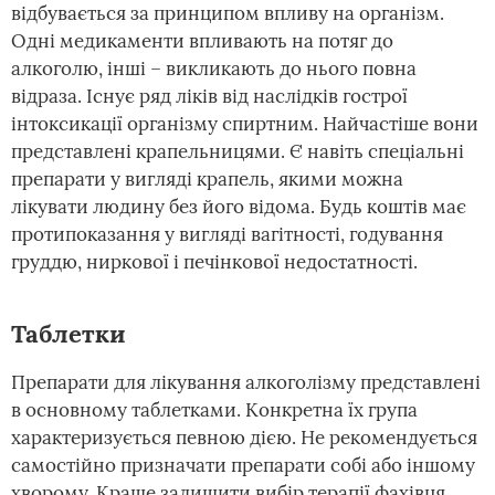
відбувається за принципом впливу на організм.
Одні медикаменти впливають на потяг до
алкоголю, інші – викликають до нього повна
відраза. Існує ряд ліків від наслідків гострої
інтоксикації організму спиртним. Найчастіше вони
представлені крапельницями. Є навіть спеціальні
препарати у вигляді крапель, якими можна
лікувати людину без його відома. Будь коштів має
протипоказання у вигляді вагітності, годування
груддю, ниркової і печінкової недостатності.
Таблетки
Препарати для лікування алкоголізму представлені
в основному таблетками. Конкретна їх група
характеризується певною дією. Не рекомендується
самостійно призначати препарати собі або іншому
хворому. Краще залишити вибір терапії фахівця,