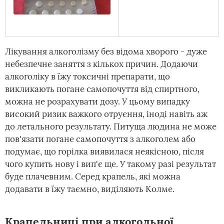
Лікування алкоголізму без відома хворого - дуже
небезпечне заняття з кількох причин. Додаючи
алкоголіку в їжу токсичні препарати, що
викликають погане самопочуття від спиртного,
можна не розрахувати дозу. У цьому випадку
високий ризик важкого отруєння, іноді навіть аж
до летального результату. Питуща людина не може
пов'язати погане самопочуття з алкоголем або
подумає, що горілка виявилася неякісною, після
чого купить нову і вип'є ще. У такому разі результат
буде плачевним. Серед крапель, які можна
додавати в їжу таємно, виділяють Колме.
Крапельниці при алкогольної