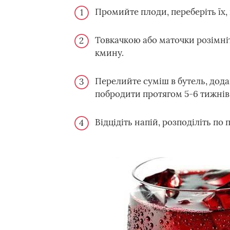
Промийте плоди, переберіть їх, 
Товкачкою або маточки розімніт
кмину.
Перелийте суміш в бутель, дода
побродити протягом 5-6 тижнів
Відцідіть напій, розподіліть по