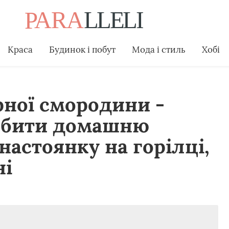
Краса
Будинок і побут
Мода і стиль
Хобі
рної смородини -
робити домашню
астоянку на горілці,
ні