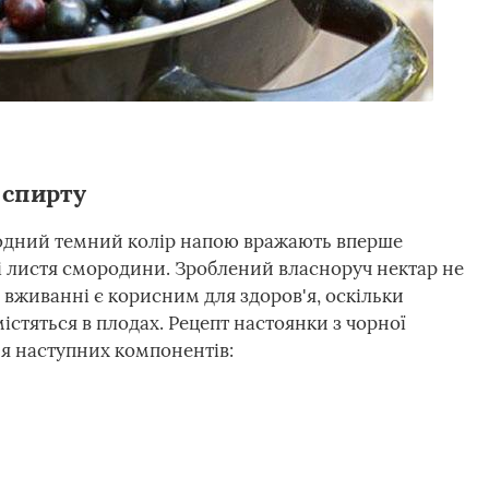
 спирту
родний темний колір напою вражають вперше
 і листя смородини. Зроблений власноруч нектар не
 вживанні є корисним для здоров'я, оскільки
містяться в плодах. Рецепт настоянки з чорної
я наступних компонентів: