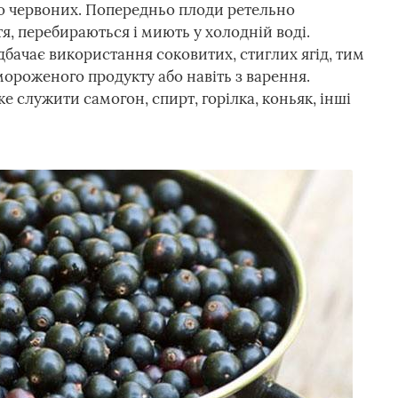
або червоних. Попередньо плоди ретельно
тя, перебираються і миють у холодній воді.
бачає використання соковитих, стиглих ягід, тим
мороженого продукту або навіть з варення.
 служити самогон, спирт, горілка, коньяк, інші