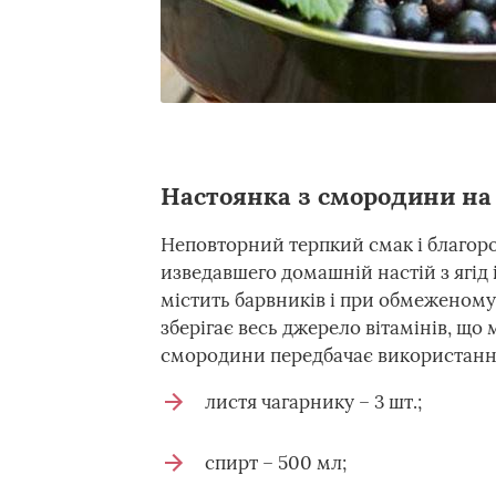
Настоянка з смородини на
Неповторний терпкий смак і благо
изведавшего домашній настій з ягід
містить барвників і при обмеженому
зберігає весь джерело вітамінів, що 
смородини передбачає використанн
листя чагарнику – 3 шт.;
спирт – 500 мл;