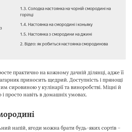
1.3. Солодка настоянка на чорній смородині на
горілці
1.4. Настоянка на смородині і коньяку
з
1.5. Настоянка з смородини на джині
2. Відео: як робиться настоянка смородинова
осте практично на кожному дачній ділянці, адже її
агарник приносить щедрий. Доступність і прянощі
им сировиною у кулінарії та виноробстві. Міцні й
і просто навіть в домашніх умовах.
смородині
ий напій, ягоди можна брати будь-яких сортів –