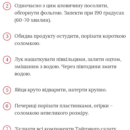
Одночасно з цим яловичину посолити,
обгорнути фольгою. Запекти при 190 градусах
(60-70 хвилин).
Обидва продукту остудити, порізати короткою
соломкою.
Лук нашаткувати півкільцями, залити оцтом,
змішаним з водою. Через півгодини змити
водою.
Яйця круто відварити, натерти крупно.
Печериці порізати пластинками, огірки –
соломкою невеликого розміру.
З'єднати всі компоненти Тайгового салату.