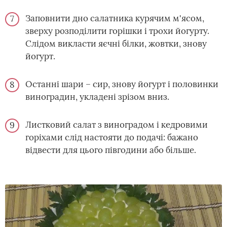
Заповнити дно салатника курячим м'ясом,
зверху розподілити горішки і трохи йогурту.
Слідом викласти яєчні білки, жовтки, знову
йогурт.
Останні шари – сир, знову йогурт і половинки
виноградин, укладені зрізом вниз.
Листковий салат з виноградом і кедровими
горіхами слід настояти до подачі: бажано
відвести для цього півгодини або більше.