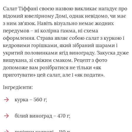
Салат Тіффані своєю назвою викликає нагадує про
відомий ювелірному Домі, однак невідомо, чи має
з ним зв'язок. Навіть візуально немає жодних
передумов – ні колірна гамма, ні схема
оформлення. Страва являє собою салат з куркою і
кедровими горішками, який зібраний шарами і
укритий половинками ягід винограду. Закуска дуже
вишукана, зі свіжим смаком. Рецепт з фото
допоможе вам розібратися не тільки «як
приготувати» цей салат, але і «як подати».
Інгредієнти:
курка – 560 г;
білий виноград – 470 г;