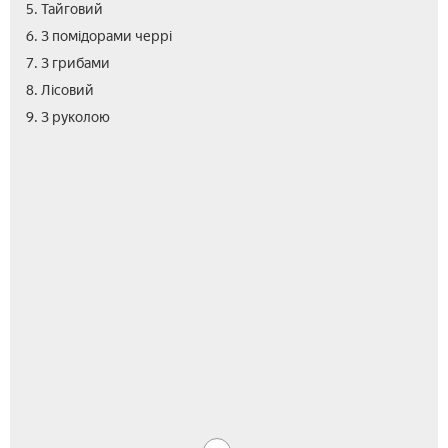
5. Тайговий
6. З помідорами черрі
7. З грибами
8. Лісовий
10.
11.
12.
13.
14.
9. З руколою
З
З
Зел
Стр
Від
кре
коп
сал
з
кур
з
кед
аво
гор
-
сек
при