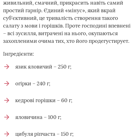
живильний, смачний, прикрасить навіть самий
простий гарнір. Єдиний «мінус», який вкрай
суб'єктивний, це тривалість створення такого
салату з мови і горішків. Проте господині впевнені
– всі зусилля, витрачені на нього, окупаються
захопленими очима тих, хто його продегустирует.
Інгредієнти:
язик яловичий – 250 г;
огірки – 240 г;
кедрові горішки – 60 г;
яловичина – 100 г;
цибуля ріпчаста – 150 г;