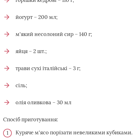
горішки кедрові – 110 г;
йогурт – 200 мл;
м'який несолоний сир – 140 г;
яйця – 2 шт.;
трави сухі італійські – 3 г;
сіль;
олія оливкова – 30 мл
Спосіб приготування:
Куряче м'ясо порізати невеликими кубиками.