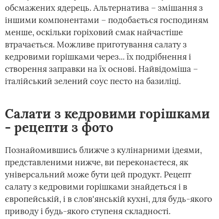
обсмажених ядерець. Альтернатива – змішання з
іншими компонентами – подобається господиням
менше, оскільки горіховий смак найчастіше
втрачається. Можливе приготування салату з
кедровими горішками через... їх подрібнення і
створення заправки на їх основі. Найвідоміша –
італійський зелений соус песто на базиліці.
Салати з кедровими горішками
- рецепти з фото
Познайомившись ближче з кулінарними ідеями,
представленими нижче, ви переконаєтеся, як
універсальний може бути цей продукт. Рецепт
салату з кедровими горішками знайдеться і в
європейській, і в слов'янській кухні, для будь-якого
приводу і будь-якого ступеня складності.