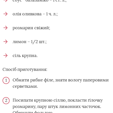
соус " бальзаміко – 1 ст. л.;
олія оливкова – 1 ч. л.;
розмарин свіжий;
лимон – 1/2 шт.;
сіль крупна.
Спосіб приготування:
Обмити рибне філе, зняти вологу паперовими
серветками.
Посипати крупною сіллю, покласти гілочку
розмарину, пару штук лимонних часточок.
Обернути фольгою.