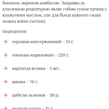
беконом, вареною ковбасою. Заправка за
класичною рецептурою являє собою суміш гірчиці з
кунжутним маслом, але для більш ніжного смаку
можна взяти сметану.
Інгредієнти:
горошок консервований – 55 г;
опеньки мариновані – 220 г;
картопля велика – 2 шт.;
шинка – 70 г;
цибулю зелений – 30 р;
кедрові горіхи – 35 г;