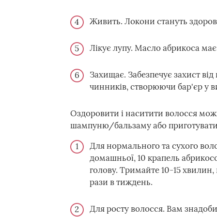
Живить. Локони стануть здоров
Лікує лупу. Масло абрикоса має
Захищає. Забезпечує захист від
чинників, створюючи бар'єр у ви
Оздоровити і наситити волосся можн
шампуню/бальзаму або приготувати 
Для нормального та сухого воло
домашньої, 10 крапель абрикосо
голову. Тримайте 10-15 хвилин, 
рази в тиждень.
Для росту волосся. Вам знадобить