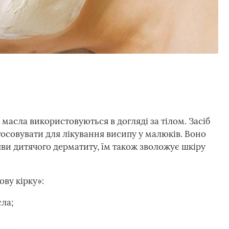
масла використовуються в догляді за тілом. Засіб
тосовувати для лікування висипу у малюків. Воно
яви дитячого дерматиту, їм також зволожує шкіру
ову кірку»:
ла;