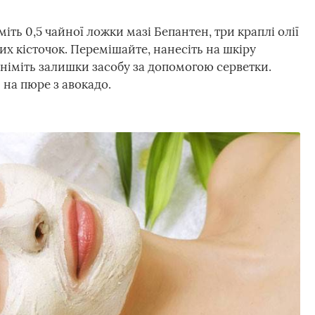
іть 0,5 чайної ложки мазі Бепантен, три краплі олії
их кісточок. Перемішайте, нанесіть на шкіру
зніміть залишки засобу за допомогою серветки.
на пюре з авокадо.