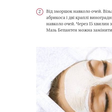
Від зморшок навколо очей. Візьм
абрикоса і дві краплі виноградн
навколо очей. Через 15 хвилин 
Мазь Бепантен можна замінити 