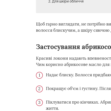
2. Для шкіри обличчя
Щоб гарно виглядати, не потрібно ви
волосся блискучим, а шкіру сяючою
Застосування абрикосо
Красиві локони надають впевненості
Чим корисно абрикосове масло для 
Надає блиску. Волосся придбаю
Покращує об'єм і густину. Післ
Піклуватися про кінчиках. Абр
життя.