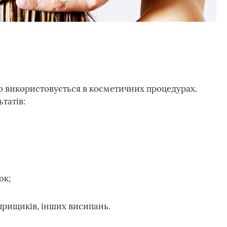
о використовується в косметичних процедурах.
татів:
ок;
прищиків, інших висипань.