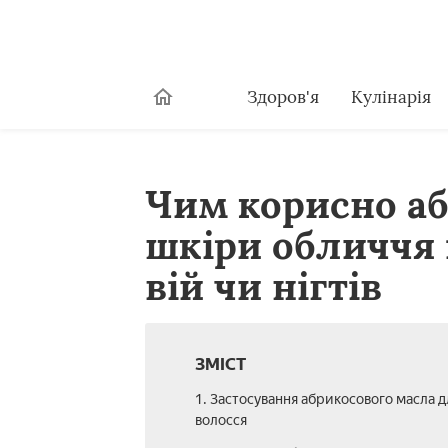
Здоров'я
Кулінарія
Чим корисно аб
шкіри обличчя і
вій чи нігтів
ЗМІСТ
1. Застосування абрикосового масла д
волосся