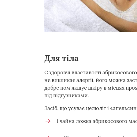
Для тіла
Оздоровчі властивості абрикосового 
не викликає алергії, його можна зас
добре пом'якшує шкіру в місцях про
під підгузниками.
Засіб, що усуває целюліт і «апельсин
1 чайна ложка абрикосового мас