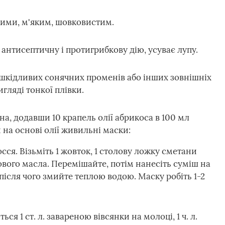
ими, м'яким, шовковистим.
 антисептичну і протигрибкову дію, усуває лупу.
 шкідливих сонячних променів або інших зовнішніх
гляді тонкої плівки.
а, додавши 10 крапель олії абрикоса в 100 мл
на основі олії живильні маски:
сся. Візьміть 1 жовток, 1 столову ложку сметани
вого масла. Перемішайте, потім нанесіть суміш на
після чого змийте теплою водою. Маску робіть 1-2
ся 1 ст. л. завареною вівсянки на молоці, 1 ч. л.