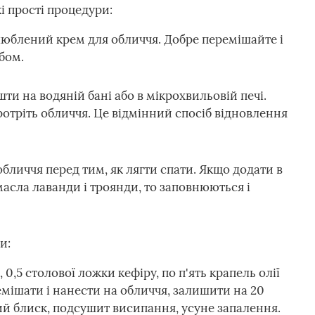
і прості процедури:
улюблений крем для обличчя. Добре перемішайте і
бом.
ти на водяній бані або в мікрохвильовій печі.
ротріть обличчя. Це відмінний спосіб відновлення
обличчя перед тим, як лягти спати. Якщо додати в
масла лаванди і троянди, то заповнюються і
и:
 0,5 столової ложки кефіру, по п'ять крапель олії
емішати і нанести на обличчя, залишити на 20
ий блиск, подсушит висипання, усуне запалення.