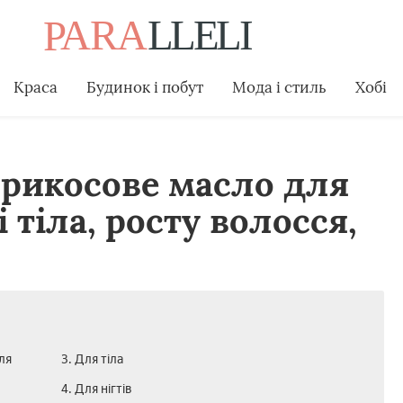
Краса
Будинок і побут
Мода і стиль
Хобі
рикосове масло для
 тіла, росту волосся,
ля
3. Для тіла
4. Для нігтів