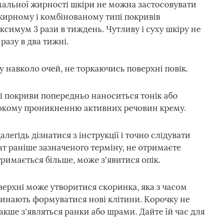
альної жирності шкіри не можна застосовувати
 жирному і комбінованому типі покривів
ксимум 3 рази в тиждень. Чутливу і суху шкіру не
азу в два тижні.
 навколо очей, не торкаючись поверхні повік.
і покриви попередньо наноситься тонік або
бокому проникненню активних речовин крему.
легідь дізнатися з інструкції і точно слідувати
т раніше зазначеного терміну, не отримаєте
римається більше, може з'явитися опік.
верхні може утворитися скоринка, яка з часом
починають формуватися нові клітини. Корочку не
акше з'являться ранки або шрами. Дайте їй час для