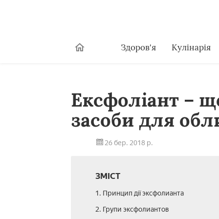
Здоров'я
Кулінарія
Ексфоліант – щ
засоби для обли
26 бер. 2018 р.
ЗМІСТ
1. Принцип дії эксфолианта
2. Групи эксфолиантов