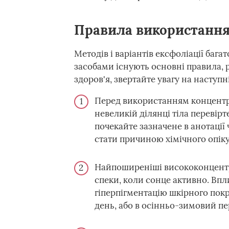
Правила використання
Методів і варіантів ексфоліації баг
засобами існують основні правила, 
здоров'я, звертайте увагу на наступ
Перед використанням концентр
невеликій ділянці тіла перевірт
почекайте зазначене в анотації
стати причиною хімічного опіку,
Найпоширеніші висококонцентр
спеки, коли сонце активно. Вп
гіперпігментацію шкірного пок
день, або в осінньо-зимовий пе