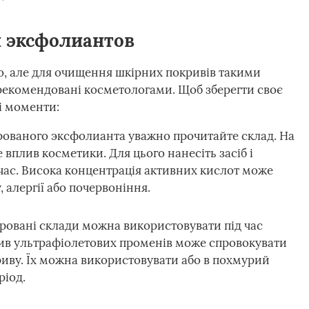
 эксфолиантов
ато, але для очищення шкірних покривів такими
рекомендовані косметологами. Щоб зберегти своє
ні моменти:
ованого эксфолианта уважно прочитайте склад. На
е вплив косметики. Для цього нанесіть засіб і
 час. Висока концентрація активних кислот може
 алергії або почервоніння.
овані склади можна використовувати під час
лив ультрафіолетових променів може спровокувати
риву. Їх можна використовувати або в похмурий
ріод.