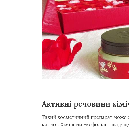
Активні речовини хім
Такий косметичний препарат може с
кислот. Хімічний ексфоліант щадяще