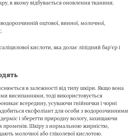
ару, в якому відбувається оновлення тканини.
 водорозчинній оцтової, винної, молочної,
;
аліцилової кислоти, яка долає ліпідний бар'єр і
одять
снюється в залежності від типу шкіри. Якщо вона
ми висипаннями, тоді використовується
роникає всередину, усуваючи гнійнички і чорні
знадобиться ексфоліант для особи з водорозчинними
ідерміс і зберегти природну вологу, захищаючи
их променів. Шкіру з нормальною жирністю,
ищають молочної або гліколевої кислотою.