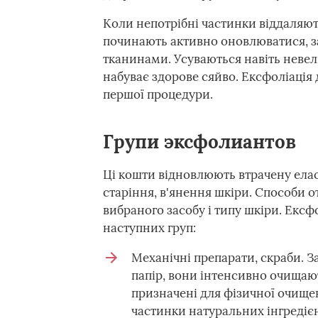
Коли непотрібні частинки віддаляють
починають активно оновлюватися, 
тканинами. Усуваються навіть невел
набуває здорове сяйво. Ексфоліація
першої процедури.
Групи эксфолиантов
Ці кошти відновлюють втрачену ела
старіння, в'янення шкіри. Способи 
вибраного засобу і типу шкіри. Ексф
наступних груп:
Механічні препарати, скраби. 
папір, вони інтенсивно очищают
призначені для фізичної очищенн
частинки натуральних інгредієнт