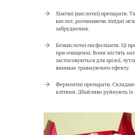
Хімічні (кислотні) препарати. 
кислот, розчиняючи ліпідні зв
забруднення.
Безкислотні ексфоліанти. Ці пр
при очищенні. Вони містять нат
застосовуються для зрілої, чут
виникає травмуючого ефекту.
Ферментні препарати. Складають
клітини. Дбайливо руйнують їх л