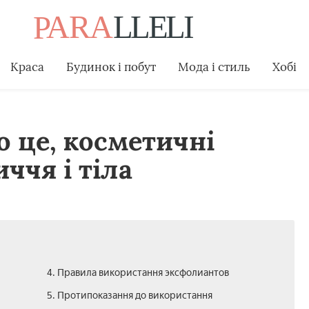
Краса
Будинок і побут
Мода і стиль
Хобі
о це, косметичні
ччя і тіла
4. Правила використання эксфолиантов
5. Протипоказання до використання