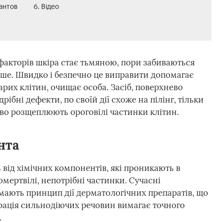
антов
6. Відео
 факторів шкіра стає тьмяною, пори забиваються
ше. Швидко і безпечно це виправити допомагає
тарих клітин, очищає особа. Засіб, поверхнево
ібні дефекти, по своїй дії схоже на пілінг, тільки
во розщеплюють ороговілі частинки клітин.
нта
від хімічних компонентів, які проникають в
мертвілі, непотрібні частинки. Сучасні
ймають принцип дії дерматологічних препаратів, що
рація сильнодіючих речовин вимагає точного
.