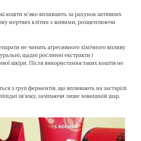
Такі кошти м'яко впливають за рахунок активних
'язку мертвих клітин з живими, розщеплюючи
епарати не чинять агресивного хімічного впливу
уральні, щадні рослинні екстракти і
ливої шкіри. Після використання таких коштів не
ся з груп ферментів, що впливають на застарілі
іпідні зв'язку, зачіпаючи лише зовнішній шар.