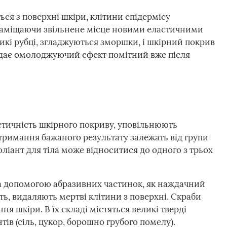
ся з поверхні шкіри, клітини епідермісу
заміщаючи звільнене місце новими еластичними
икі рубці, згладжуються зморшки, і шкірний покрив
 дає омолоджуючий ефект помітний вже після
стичність шкірного покриву, уповільнюють
отримання бажаного результату залежать від групи
оліант для тіла може відноситися до одного з трьох
За допомогою абразивних частинок, як наждачний
ь, видаляють мертві клітини з поверхні. Скраби
я шкіри. В їх складі містяться великі тверді
ів (сіль, цукор, борошно грубого помелу).