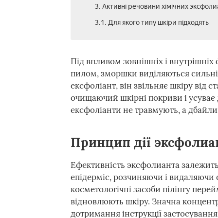
3. Активні речовини хімічних эксфоли
3.1. Для якого типу шкіри підходять
Під впливом зовнішніх і внутрішніх
пилом, зморшки виділяються сильні
ексфоліант, він звільняє шкіру від с
очищаючий шкірні покриви і усуває др
ексфоліанти не травмують, а дбайли
Принцип дії эксфолиа
Ефективність эксфолианта залежить 
епідерміс, розчиняючи і видаляючи о
косметологічні засоби пілінгу пере
відновлюють шкіру. Значна концент
дотримання інструкції застосування